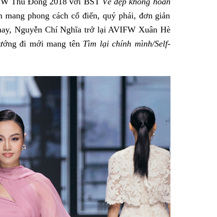
IFW Thu Đông 2018 với BST
Vẻ đẹp không hoàn
 mang phong cách cổ điển, quý phái, đơn giản
m nay, Nguyễn Chí Nghĩa trở lại AVIFW Xuân Hè
hướng đi mới mang tên
Tìm lại chính mình/Self-