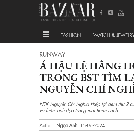
Toggle
FASHION
WATCH & JEWELR
navigation
RUNWAY
Á HẬU LỆ HẰNG 
TRONG BST TÌM L
NGUYỄN CHÍ NGH
NTK Nguyễn Chí Nghĩa khép lại đêm thứ 2 c
và luôn xinh đẹp trong mọi hoàn cảnh
Author:
Ngọc Anh
.
15-06-2024.