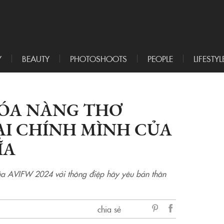
Y
BEAUTY
PHOTOSHOOTS
PEOPLE
LIFESTYL
HÓA NÀNG THƠ
ẠI CHÍNH MÌNH CỦA
ĨA
ủa AVIFW 2024 với thông điệp hãy yêu bản thân
chia sẻ
sẻ