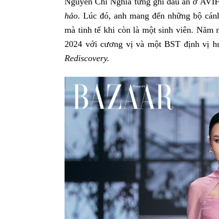
Nguyễn Chí Nghĩa từng ghi dấu ấn ở AV
hảo
. Lúc đó, anh mang đến những bộ cánh
mà tinh tế khi còn là một sinh viên. Nă
2024 với cương vị và một BST định vị 
Rediscovery.