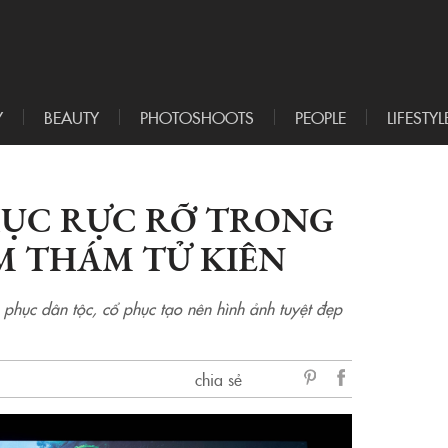
Y
BEAUTY
PHOTOSHOOTS
PEOPLE
LIFESTYL
HỤC RỰC RỠ TRONG
M THÁM TỬ KIÊN
phục dân tộc, cổ phục tạo nên hình ảnh tuyệt đẹp
chia sẻ
sẻ
Facebook