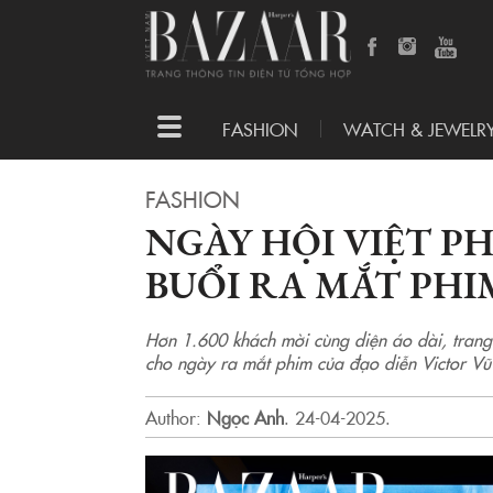
Toggle
FASHION
WATCH & JEWELR
navigation
FASHION
NGÀY HỘI VIỆT P
BUỔI RA MẮT PHI
Hơn 1.600 khách mời cùng diện áo dài, trang 
cho ngày ra mắt phim của đạo diễn Victor Vũ
Author:
Ngọc Anh
.
24-04-2025.