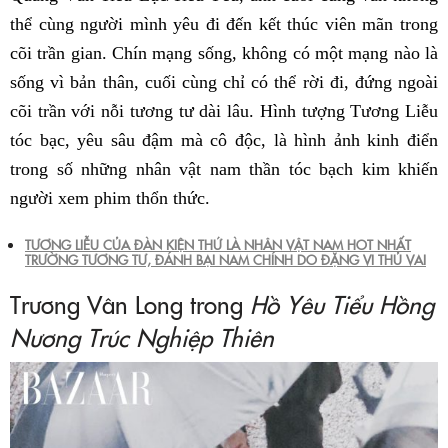
thể cùng người mình yêu đi đến kết thúc viên mãn trong
cõi trần gian. Chín mạng sống, không có một mạng nào là
sống vì bản thân, cuối cùng chỉ có thể rời đi, đứng ngoài
cõi trần với nỗi tương tư dài lâu. Hình tượng Tương Liễu
tóc bạc, yêu sâu đậm mà cô độc, là hình ảnh kinh điển
trong số những nhân vật nam thần tóc bạch kim khiến
người xem phim thổn thức.
TƯƠNG LIỄU CỦA ĐÀN KIỆN THỨ LÀ NHÂN VẬT NAM HOT NHẤT
TRƯỜNG TƯƠNG TƯ, ĐÁNH BẠI NAM CHÍNH DO ĐẶNG VI THỦ VAI
Trương Vân Long trong
Hồ Yêu Tiểu Hồng
Nương Trúc Nghiệp Thiên