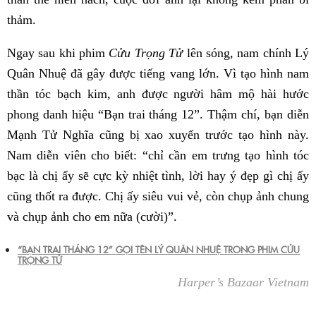
thảm.
Ngay sau khi phim
Cửu Trọng Tử
lên sóng, nam chính Lý
Quân Nhuệ đã gây được tiếng vang lớn. Vì tạo hình nam
thần tóc bạch kim, anh được người hâm mộ hài hước
phong danh hiệu “Bạn trai tháng 12”. Thậm chí, bạn diễn
Mạnh Tử Nghĩa cũng bị xao xuyến trước tạo hình này.
Nam diễn viên cho biết: “chỉ cần em trưng tạo hình tóc
bạc là chị ấy sẽ cực kỳ nhiệt tình, lời hay ý đẹp gì chị ấy
cũng thốt ra được. Chị ấy siêu vui vẻ, còn chụp ảnh chung
và chụp ảnh cho em nữa (cười)”.
“BẠN TRAI THÁNG 12” GỌI TÊN LÝ QUÂN NHUỆ TRONG PHIM CỬU
TRỌNG TỬ
Harper’s Bazaar Vietnam