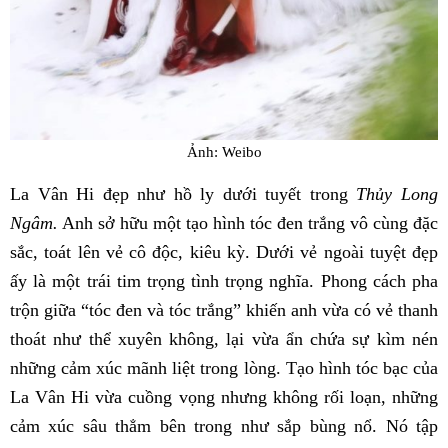
Ảnh: Weibo
La Vân Hi đẹp như hồ ly dưới tuyết trong
Thủy Long
Ngâm.
Anh sở hữu một tạo hình tóc đen trắng vô cùng đặc
sắc, toát lên vẻ cô độc, kiêu kỳ. Dưới vẻ ngoài tuyệt đẹp
ấy là một trái tim trọng tình trọng nghĩa. Phong cách pha
trộn giữa “tóc đen và tóc trắng” khiến anh vừa có vẻ thanh
thoát như thể xuyên không, lại vừa ẩn chứa sự kìm nén
những cảm xúc mãnh liệt trong lòng. Tạo hình tóc bạc của
La Vân Hi vừa cuồng vọng nhưng không rối loạn, những
cảm xúc sâu thẳm bên trong như sắp bùng nổ. Nó tập