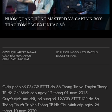
NHÓM QUANG HÙNG MASTERD VÀ CAPTAIN BOY
THÂU TÓM CÁC BXH NHẠC SỐ
GIỚI THIỆU HARPER’S BAZAAR
LIÊN HỆ CHÚNG TÔI / CONTACT US
CÁCH ĐẶT MUA TẠP CHÍ
ESQUIRE VIETNAM
CHÍNH SÁCH BẢO MẬT
Giấp phép số 03/GP-STTTT do Sở Thông Tin và Truyền Thông
TP Hồ Chí Minh cấp ngày 12 tháng 01 năm 2015
Quyết định sửa đổi, bổ sung số 12/QĐ-STTTT-ICP do Sở
Thông Tin và Truyền Thông TP Hồ Chí Minh cấp ngày 26
tháng 10 năm 2020