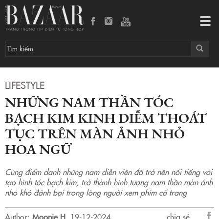
Những nam thần tóc bạch kim kinh diễm thoát tục trên màn ảnh nhỏ Hoa ngữ
Tog
navi
LIFESTYLE
NHỮNG NAM THẦN TÓC
BẠCH KIM KINH DIỄM THOÁT
TỤC TRÊN MÀN ẢNH NHỎ
HOA NGỮ
Cùng điểm danh những nam diễn viên đã trở nên nổi tiếng với
tạo hình tóc bạch kim, trở thành hình tượng nam thần màn ảnh
nhỏ khó đánh bại trong lòng người xem phim cổ trang
Author:
Moonie H
.
19-12-2024.
chia sẻ