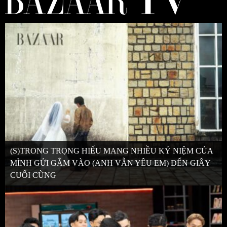
(S)TRONG TRỌNG HIẾU MANG NHIỀU KỶ NIỆM CỦA
MÌNH GỬI GẮM VÀO (ANH VẪN YÊU EM) ĐẾN GIÂY
CUỐI CÙNG