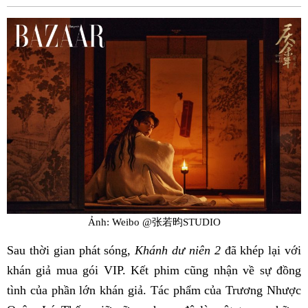
Fac
Ảnh: Weibo @张若昀STUDIO
Sau thời gian phát sóng,
Khánh dư niên 2
đã khép lại với
khán giả mua gói VIP. Kết phim cũng nhận về sự đồng
tình của phần lớn khán giả. Tác phẩm của Trương Nhược