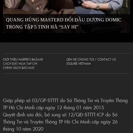
QUANG HÙNG MASTERD ĐỐI ĐẦU DƯƠNG DOMIC
TRONG TẬP 5 TINH HÀ “SAY HI”
GIỚI THIỆU HARPER’S BAZAAR
LIÊN HỆ CHÚNG TÔI / CONTACT US
CÁCH ĐẶT MUA TẠP CHÍ
ESQUIRE VIETNAM
CHÍNH SÁCH BẢO MẬT
Giấp phép số 03/GP-STTTT do Sở Thông Tin và Truyền Thông
TP Hồ Chí Minh cấp ngày 12 tháng 01 năm 2015
Quyết định sửa đổi, bổ sung số 12/QĐ-STTTT-ICP do Sở
Thông Tin và Truyền Thông TP Hồ Chí Minh cấp ngày 26
tháng 10 năm 2020