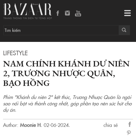
Nam chính Khánh dư niên 2, Trương Nhược Quân, bạo hồng
Tog
navi
LIFESTYLE
NAM CHÍNH KHÁNH DƯ NIÊN
2, TRƯƠNG NHƯỢC QUÂN,
BẠO HỒNG
Phim "Khánh dư niên 2" kết thúc, Trương Nhược Quân là ngôi
sao nổi bật và thành công nhất, góp phần tạo nên sức hút cho
dự án.
Author:
Moonie H
.
02-06-2024.
chia sẻ
sẻ