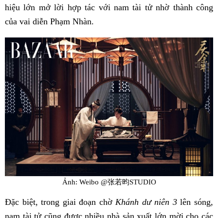
hiệu lớn mở lời hợp tác với nam tài tử nhờ thành công
của vai diễn Phạm Nhàn.
Ảnh: Weibo @张若昀STUDIO
Đặc biệt, trong giai đoạn chờ
Khánh dư niên 3
lên sóng,
nam tài tử cũng được nhiều nhà sản xuất lớn mời cho các