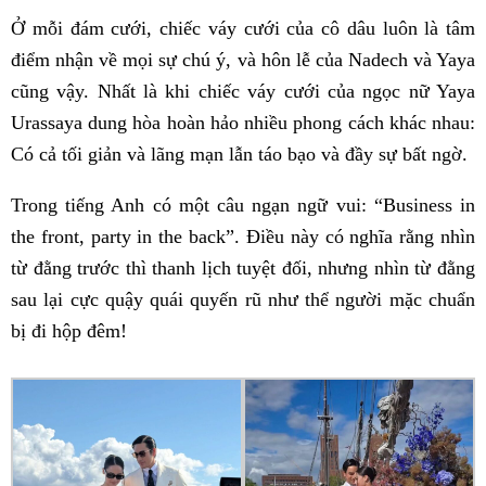
Ở mỗi đám cưới, chiếc váy cưới của cô dâu luôn là tâm
điểm nhận về mọi sự chú ý, và hôn lễ của Nadech và Yaya
cũng vậy. Nhất là khi chiếc váy cưới của ngọc nữ Yaya
Urassaya dung hòa hoàn hảo nhiều phong cách khác nhau:
Có cả tối giản và lãng mạn lẫn táo bạo và đầy sự bất ngờ.
Trong tiếng Anh có một câu ngạn ngữ vui: “Business in
the front, party in the back”. Điều này có nghĩa rằng nhìn
từ đằng trước thì thanh lịch tuyệt đối, nhưng nhìn từ đằng
sau lại cực quậy quái quyến rũ như thể người mặc chuẩn
bị đi hộp đêm!