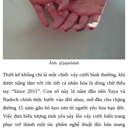
Ảnh: @jajarlalah
Thiết kế không chỉ là một chiếc váy cưới bình thường, khi
được nâng tầm với chi tiết cá nhân hóa là dòng chữ thêu
tay “Since 2011”. Con số này là năm đầu tiên Yaya và
Nadech chính thức bước vào đời nhau, mở đầu cho chặng
đường 15 năm gắn bó keo sơn từ người yêu hóa bạn đời.
Việc đưa biểu tượng tình yêu này lên váy cưới biến trang
phục trở thành một tác phẩm nghệ thuật độc bản mang