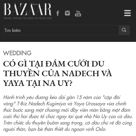
Có gì tại đám cưới du thuyền của Nadech và Yaya tại Na Uy?
Tog
navi
WEDDING
CÓ GÌ TẠI ĐÁM CƯỚI DU
THUYỀN CỦA NADECH VÀ
YAYA TẠI NA UY?
Hành trình yêu đương kéo dài gần 15 năm của "cặp đôi
vàng" T-Biz Nadech Kugimiya và Yaya Urassaya vừa chính
thức bước sang một chương mới đầy viên mãn bằng một đám
cưới thứ hai được tổ chức ngay tại quê nhà Na Uy của cô dâu.
Trên chiếc du thuyền buồm sang trọng, cô dâu chú rể đã cùng
người thân, bạn bè thân thiết du ngoạn vịnh Oslo.