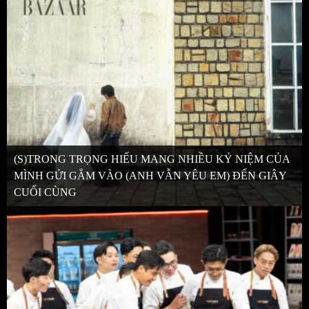
(S)TRONG TRỌNG HIẾU MANG NHIỀU KỶ NIỆM CỦA
MÌNH GỬI GẮM VÀO (ANH VẪN YÊU EM) ĐẾN GIÂY
CUỐI CÙNG