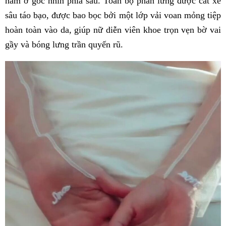
nằm ở góc nhìn phía sau. Toàn bộ phần lưng được cắt xẻ
sâu táo bạo, được bao bọc bởi một lớp vải voan mỏng tiệp
hoàn toàn vào da, giúp nữ diễn viên khoe trọn vẹn bờ vai
gầy và bóng lưng trần quyến rũ.