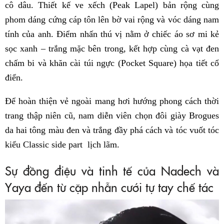
cô dâu. Thiết kế ve xếch (Peak Lapel) bản rộng cùng
phom dáng cứng cáp tôn lên bờ vai rộng và vóc dáng nam
tính của anh. Điểm nhấn thú vị nằm ở chiếc áo sơ mi kẻ
sọc xanh – trắng mặc bên trong, kết hợp cùng cà vạt đen
chấm bi và khăn cài túi ngực (Pocket Square) họa tiết cổ
điển.
Để hoàn thiện vẻ ngoài mang hơi hướng phong cách thời
trang thập niên cũ, nam diễn viên chọn đôi giày Brogues
da hai tông màu đen và trắng đầy phá cách và tóc vuốt tóc
kiểu Classic side part lịch lãm.
Sự đồng điệu và tinh tế của Nadech và
Yaya đến từ cặp nhẫn cưới tự tay chế tác