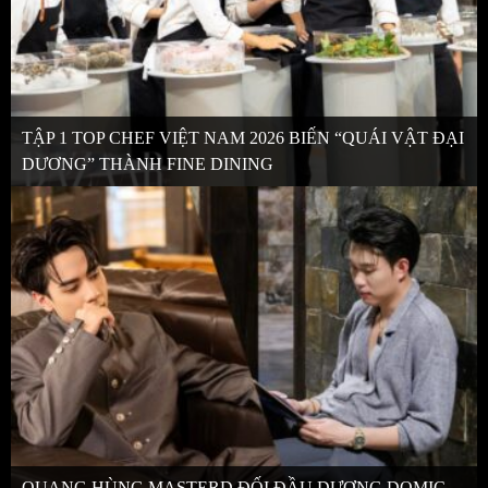
TẬP 1 TOP CHEF VIỆT NAM 2026 BIẾN “QUÁI VẬT ĐẠI
DƯƠNG” THÀNH FINE DINING
QUANG HÙNG MASTERD ĐỐI ĐẦU DƯƠNG DOMIC