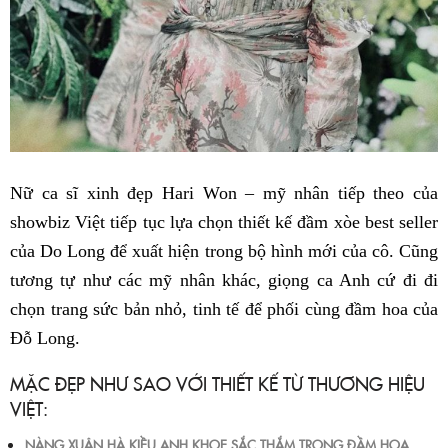
Nữ ca sĩ xinh đẹp
Hari Won
– mỹ nhân tiếp theo của
showbiz Việt tiếp tục lựa chọn thiết kế đầm xòe best seller
của
Do Long
để xuất hiện trong bộ hình mới của cô. Cũng
tương tự như các mỹ nhân khác, giọng ca Anh cứ đi đi
chọn trang sức bản nhỏ, tinh tế để phối cùng đầm hoa của
Đỗ Long.
MẶC ĐẸP NHƯ SAO VỚI THIẾT KẾ TỪ THƯƠNG HIỆU
VIỆT:
NÀNG XUÂN HÀ KIỀU ANH KHOE SẮC THẮM TRONG ĐẦM HOA