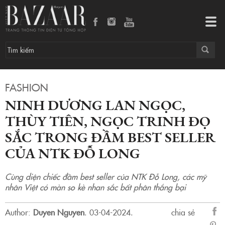
Ninh Dương Lan Ngọc, Thùy Tiên, Ngọc Trinh đọ sắc trong đầm best seller của NTK Đỗ Long
Tog
navi
FASHION
NINH DƯƠNG LAN NGỌC,
THÙY TIÊN, NGỌC TRINH ĐỌ
SẮC TRONG ĐẦM BEST SELLER
CỦA NTK ĐỖ LONG
Cùng diện chiếc đầm best seller của NTK Đỗ Long, các mỹ
nhân Việt có màn so kè nhan sắc bất phân thắng bại
Author:
Duyen Nguyen
.
03-04-2024.
chia sẻ