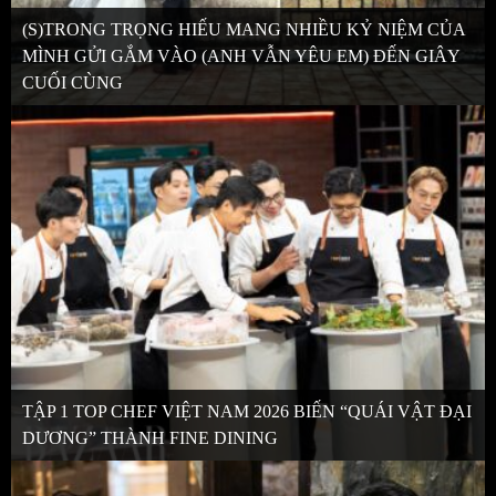
(S)TRONG TRỌNG HIẾU MANG NHIỀU KỶ NIỆM CỦA
MÌNH GỬI GẮM VÀO (ANH VẪN YÊU EM) ĐẾN GIÂY
CUỐI CÙNG
TẬP 1 TOP CHEF VIỆT NAM 2026 BIẾN “QUÁI VẬT ĐẠI
DƯƠNG” THÀNH FINE DINING