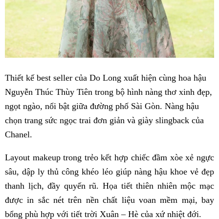
Thiết kế best seller của Do Long xuất hiện cùng hoa hậu
Nguyễn Thúc Thùy Tiên trong bộ hình nàng thơ xinh đẹp,
ngọt ngào, nổi bật giữa đường phố Sài Gòn. Nàng hậu
chọn trang sức ngọc trai đơn giản và giày slingback của
Chanel.
Layout makeup trong trẻo kết hợp chiếc đầm xòe xẻ ngực
sâu, dập ly thủ công khéo léo giúp nàng hậu khoe vẻ đẹp
thanh lịch, đầy quyến rũ. Họa tiết thiên nhiên mộc mạc
được in sắc nét trên nền chất liệu voan mềm mại, bay
bổng phù hợp với tiết trời Xuân – Hè của xứ nhiệt đới.