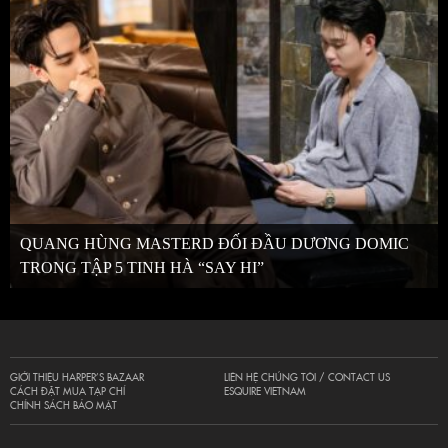
QUANG HÙNG MASTERD ĐỐI ĐẦU DƯƠNG DOMIC
TRONG TẬP 5 TINH HÀ “SAY HI”
GIỚI THIỆU HARPER’S BAZAAR
LIÊN HỆ CHÚNG TÔI / CONTACT US
CÁCH ĐẶT MUA TẠP CHÍ
ESQUIRE VIETNAM
CHÍNH SÁCH BẢO MẬT