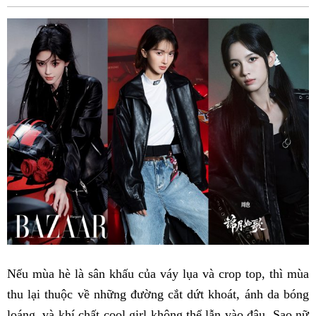
Fac
Nếu mùa hè là sân khấu của váy lụa và crop top, thì mùa
thu lại thuộc về những đường cắt dứt khoát, ánh da bóng
loáng, và khí chất cool girl không thể lẫn vào đâu. Sao nữ