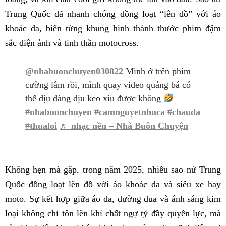
Trung Quốc đã nhanh chóng đồng loạt “lên đồ” với áo
khoác da, biến từng khung hình thành thước phim đậm
sắc điện ảnh và tinh thần motocross.
@nhabuonchuyen030822
Mình ở trên phim
cường lắm rồi, mình quay video quảng bá có
thể dịu dàng dịu keo xíu được không
#nhabuonchuyen
#camnguyetnhuca
#chauda
#thualoi
♬ nhạc nền – Nhà Buôn Chuyện
Không hẹn mà gặp, trong năm 2025, nhiều sao nứ Trung
Quốc đồng loạt lên đồ với áo khoác da và siêu xe hay
moto. Sự kết hợp giữa áo da, đường đua và ánh sáng kim
loại không chỉ tôn lên khí chất ngự tỷ đầy quyền lực, mà