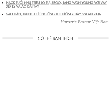
HACK TUỔI NHƯ TRIỆU LỘ TƯ, JISOO, JANG WON YOUNG VỚI VÁY
XẾP LY VÀ ÁO DÀI TAY
SAO HÀN, TRUNG HƯỞNG ỨNG XU HƯỚNG GIÀY SNEAKERINA
Harper’s Bazaar Việt Nam