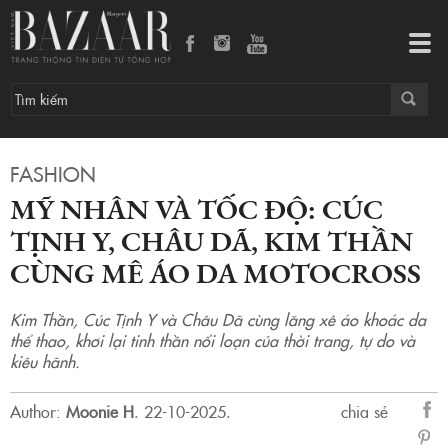
Mỹ nhân và tốc độ: Cúc Tịnh Y, Châu Dã, Kim Thần cùng mê áo da motocross
Tog
navi
FASHION
MỸ NHÂN VÀ TỐC ĐỘ: CÚC
TỊNH Y, CHÂU DÃ, KIM THẦN
CÙNG MÊ ÁO DA MOTOCROSS
Kim Thần, Cúc Tịnh Y và Châu Dã cùng lăng xê áo khoác da
thể thao, khơi lại tinh thần nổi loạn của thời trang, tự do và
kiêu hãnh.
Author:
Moonie H
.
22-10-2025.
chia sẻ
sẻ