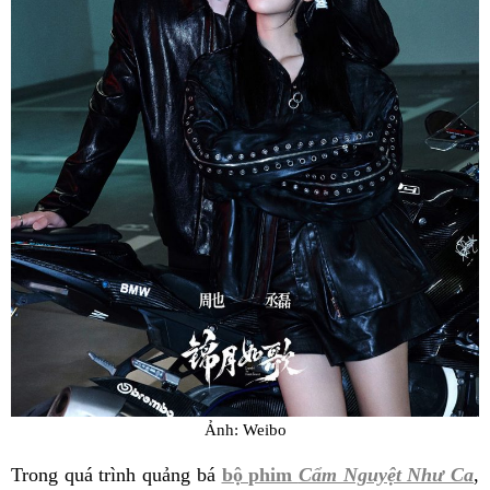
Ảnh: Weibo
Trong quá trình quảng bá
bộ phim
Cẩm Nguyệt Như Ca
,