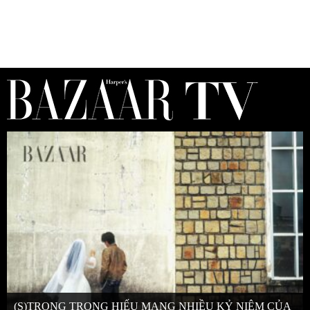
(S)TRONG TRỌNG HIẾU MANG NHIỀU KỶ NIỆM CỦA