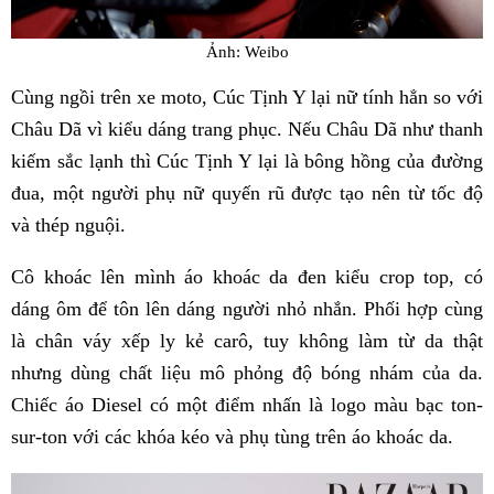
Ảnh: Weibo
Cùng ngồi trên xe moto, Cúc Tịnh Y lại nữ tính hẳn so với
Châu Dã vì kiểu dáng trang phục. Nếu Châu Dã như thanh
kiếm sắc lạnh thì Cúc Tịnh Y lại là bông hồng của đường
đua, một người phụ nữ quyến rũ được tạo nên từ tốc độ
và thép nguội.
Cô khoác lên mình áo khoác da đen kiểu crop top, có
dáng ôm để tôn lên dáng người nhỏ nhắn. Phối hợp cùng
là chân váy xếp ly kẻ carô, tuy không làm từ da thật
nhưng dùng chất liệu mô phỏng độ bóng nhám của da.
Chiếc áo Diesel có một điểm nhấn là logo màu bạc ton-
sur-ton với các khóa kéo và phụ tùng trên áo khoác da.