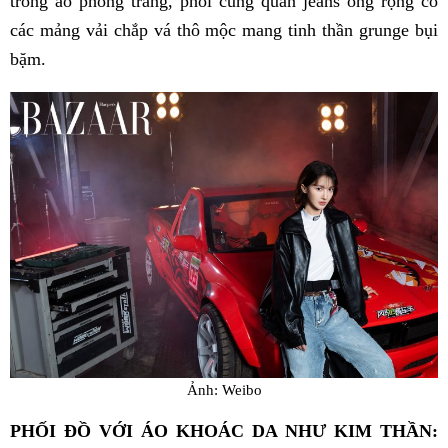
trong áo phông trắng, phối cùng quần jeans ống rộng có
các mảng vải chắp vá thô mộc mang tinh thần grunge bụi
bặm.
Ảnh: Weibo
PHỐI ĐỒ VỚI ÁO KHOÁC DA NHƯ KIM THẦN: