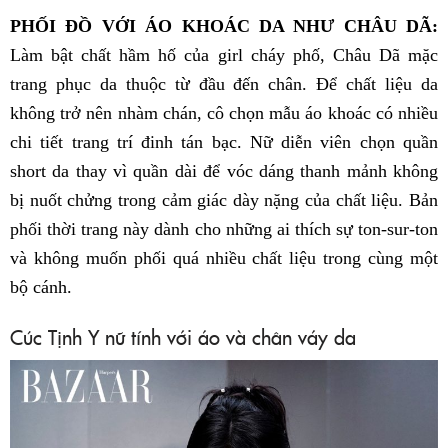
PHỐI ĐỒ VỚI ÁO KHOÁC DA NHƯ CHÂU DÃ:
Làm bật chất hầm hố của girl cháy phố, Châu Dã mặc
trang phục da thuộc từ đầu đến chân. Để chất liệu da
không trở nên nhàm chán, cô chọn mẫu áo khoác có nhiều
chi tiết trang trí đinh tán bạc. Nữ diễn viên chọn quần
short da thay vì quần dài để vóc dáng thanh mảnh không
bị nuốt chửng trong cảm giác dày nặng của chất liệu. Bản
phối thời trang này dành cho những ai thích sự ton-sur-ton
và không muốn phối quá nhiều chất liệu trong cùng một
bộ cánh.
Cúc Tịnh Y nữ tính với áo và chân váy da