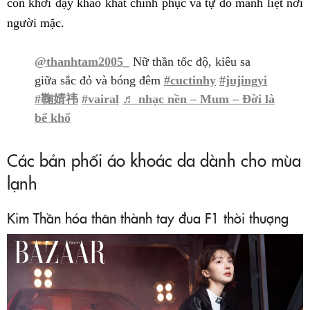
còn khơi dậy khao khát chinh phục và tự do mãnh liệt nơi
người mặc.
@thanhtam2005_
Nữ thần tốc độ, kiêu sa
giữa sắc đỏ và bóng đêm
#cuctinhy
#jujingyi
#鞠婧祎
#vairal
♬ nhạc nền – Mum – Đời là
bể khổ
Các bản phối áo khoác da dành cho mùa
lạnh
Kim Thần hóa thân thành tay đua F1 thời thượng