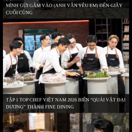
MÌNH GỬI GẮM VÀO (ANH VẪN YÊU EM) ĐẾN GIÂY
CUỐI CÙNG
TẬP 1 TOP CHEF VIỆT NAM 2026 BIẾN “QUÁI VẬT ĐẠI
DƯƠNG” THÀNH FINE DINING