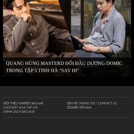
QUANG HÙNG MASTERD ĐỐI ĐẦU DƯƠNG DOMIC
TRONG TẬP 5 TINH HÀ “SAY HI”
GIỚI THIỆU HARPER’S BAZAAR
LIÊN HỆ CHÚNG TÔI / CONTACT US
CÁCH ĐẶT MUA TẠP CHÍ
ESQUIRE VIETNAM
CHÍNH SÁCH BẢO MẬT