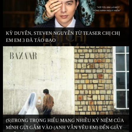
KỲ DUYÊN, STEVEN NGUYỄN TỪ TEASER CHỊ CHỊ
EM EM 3 ĐÃ TÁO BẠO
(S)TRONG TRỌNG HIẾU MANG NHIỀU KỶ NIỆM CỦA
MÌNH GỬI GẮM VÀO (ANH VẪN YÊU EM) ĐẾN GIÂY