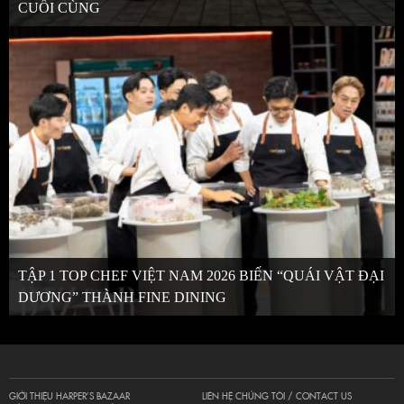
CUỐI CÙNG
TẬP 1 TOP CHEF VIỆT NAM 2026 BIẾN “QUÁI VẬT ĐẠI
DƯƠNG” THÀNH FINE DINING
GIỚI THIỆU HARPER’S BAZAAR
LIÊN HỆ CHÚNG TÔI / CONTACT US