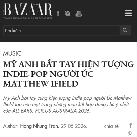
Mỹ Anh bắt tay hiện tượng indie-pop người Úc Matthew Ifield
Tog
navi
MUSIC
MỸ ANH BẮT TAY HIỆN TƯỢNG
INDIE-POP NGƯỜI ÚC
MATTHEW IFIELD
Mỹ Anh bắt tay cùng hiện tượng indie-pop người Úc Matthew
Ifield tạo nên một trong những màn kết hợp đáng chú ý nhất
của ALL EARS: FOCUS AUSTRALIA 2026.
Author:
Hong Nhung Tran
.
29-05-2026.
chia sẻ
sẻ