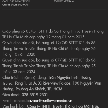
CÁCH ĐẶT MUA TẠP CHÍ
ESQUIRE VIETNAM
CHÍNH SÁCH BẢO MẬT
Giấp phép số 03/GP-STTTT do Sở Thông Tin và Truyền Thông
TP Hồ Chí Minh cấp ngày 12 tháng 01 năm 2015
Quyết định sửa đổi, bổ sung số 12/QĐ-STTTT-ICP do Sở
Thông Tin và Truyền Thông TP Hồ Chí Minh cấp ngày 26
tháng 10 năm 2020
Quyết định sửa đổi, bổ sung số 07/QĐ-STTTT-ICP do Sở
Thông Tin và Truyền Thông TP Hồ Chí Minh cấp ngày 25
tháng 03 năm 2024
Chịu trách nhiệm nội dung:
Trần Nguyễn Thiên Hương
Trụ sở:
Tầng 1, Lô A, Xi Riverview Palace, 190 Nguyễn Văn
Hưởng, Phường An Khánh, TP. HCM
Điện thoại:
028 3519 2301
Email:
contact.bazaar@sunflowermedia.vn
Vận hành bởi:
Công ty TNHH Truyền Thông Hoa Mặt Trời.