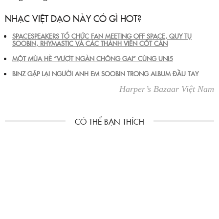
NHẠC VIỆT DẠO NÀY CÓ GÌ HOT?
SPACESPEAKERS TỔ CHỨC FAN MEETING OFF SPACE, QUY TỤ
SOOBIN, RHYMASTIC VÀ CÁC THÀNH VIÊN CỐT CÁN
MỘT MÙA HÈ “VƯỢT NGÀN CHÔNG GAI” CÙNG UNI5
BINZ GẶP LẠI NGƯỜI ANH EM SOOBIN TRONG ALBUM ĐẦU TAY
Harper’s Bazaar Việt Nam