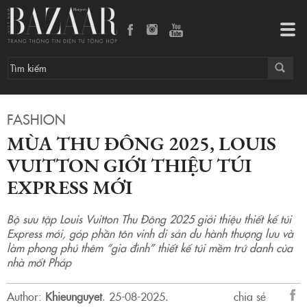
Mùa Thu Đông 2025, Louis Vuitton giới thiệu túi Express mới
Tog
navi
FASHION
MÙA THU ĐÔNG 2025, LOUIS
VUITTON GIỚI THIỆU TÚI
EXPRESS MỚI
Bộ sưu tập Louis Vuitton Thu Đông 2025 giới thiệu thiết kế túi
Express mới, góp phần tôn vinh di sản du hành thượng lưu và
làm phong phú thêm “gia đình” thiết kế túi mềm trứ danh của
nhà mốt Pháp
Author:
Khieunguyet
.
25-08-2025.
chia sẻ