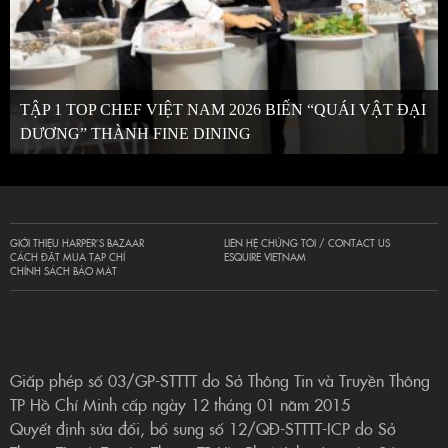
TẬP 1 TOP CHEF VIỆT NAM 2026 BIẾN “QUÁI VẬT ĐẠI
DƯƠNG” THÀNH FINE DINING
GIỚI THIỆU HARPER’S BAZAAR
LIÊN HỆ CHÚNG TÔI / CONTACT US
CÁCH ĐẶT MUA TẠP CHÍ
ESQUIRE VIETNAM
CHÍNH SÁCH BẢO MẬT
Giấp phép số 03/GP-STTTT do Sở Thông Tin và Truyền Thông
TP Hồ Chí Minh cấp ngày 12 tháng 01 năm 2015
Quyết định sửa đổi, bổ sung số 12/QĐ-STTTT-ICP do Sở