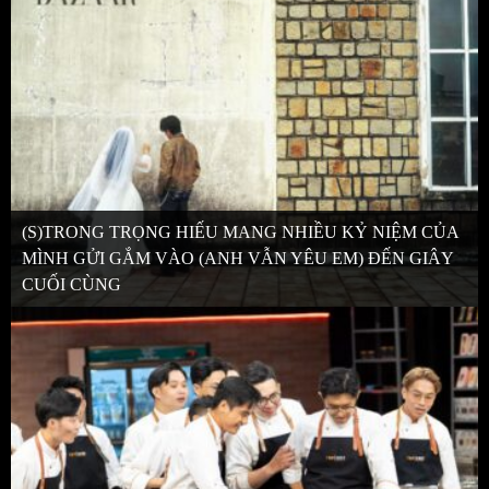
(S)TRONG TRỌNG HIẾU MANG NHIỀU KỶ NIỆM CỦA
MÌNH GỬI GẮM VÀO (ANH VẪN YÊU EM) ĐẾN GIÂY
CUỐI CÙNG