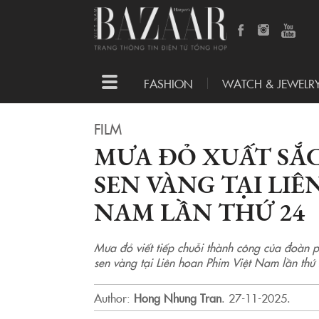
Toggle
FASHION
WATCH & JEWELR
navigation
FILM
MƯA ĐỎ XUẤT SẮC
SEN VÀNG TẠI LIÊ
NAM LẦN THỨ 24
Mưa đỏ viết tiếp chuỗi thành công của đoàn p
sen vàng tại Liên hoan Phim Việt Nam lần thứ
Author:
Hong Nhung Tran
.
27-11-2025.