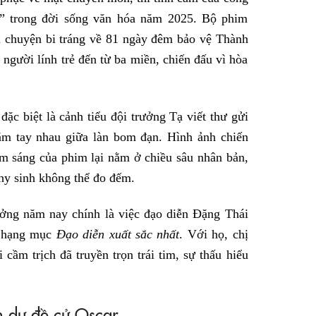
” trong đời sống văn hóa năm 2025. Bộ phim
u chuyện bi tráng về 81 ngày đêm bảo vệ Thành
người lính trẻ đến từ ba miền, chiến đấu vì hòa
c biệt là cảnh tiểu đội trưởng Tạ viết thư gửi
ắm tay nhau giữa làn bom đạn. Hình ảnh chiến
ểm sáng của phim lại nằm ở chiều sâu nhân bản,
 hy sinh không thể đo đếm.
hưởng năm nay chính là việc đạo diễn Đặng Thái
ở hạng mục
Đạo diễn xuất sắc nhất
. Với họ, chị
 cầm trịch đã truyền trọn trái tim, sự thấu hiểu
n dự đề cử Oscar