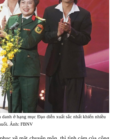
 danh ở hạng mục Đạo diễn xuất sắc nhất khiến nhiều
 nuối. Ảnh: FBNV
phục về mặt chuyên môn, thì tình cảm của công