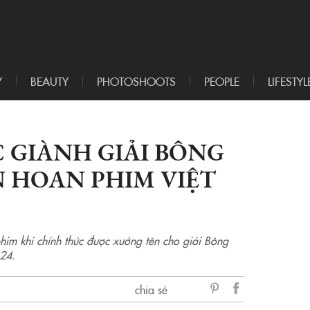
Y
BEAUTY
PHOTOSHOOTS
PEOPLE
LIFESTYL
 GIÀNH GIẢI BÔNG
N HOAN PHIM VIỆT
him khi chính thức được xướng tên cho giải Bông
 24.
chia sẻ
sẻ