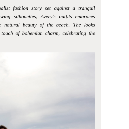
list fashion story set against a tranquil
wing silhouettes, Avery’s outfits embraces
the natural beauty of the beach. The looks
a touch of bohemian charm, celebrating the