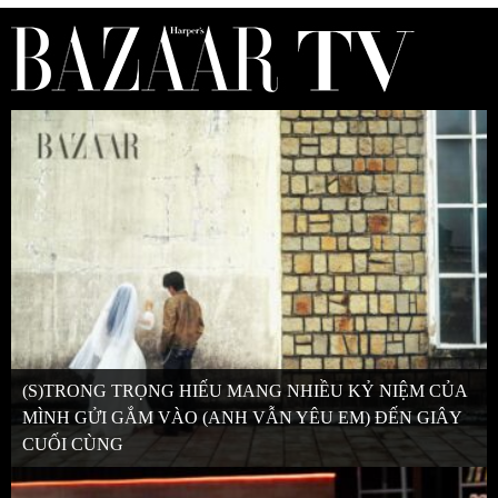
(S)TRONG TRỌNG HIẾU MANG NHIỀU KỶ NIỆM CỦA
MÌNH GỬI GẮM VÀO (ANH VẪN YÊU EM) ĐẾN GIÂY
CUỐI CÙNG