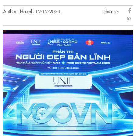
Author:
Hazel
.
12-12-2023.
chia sẻ
sẻ
Fac