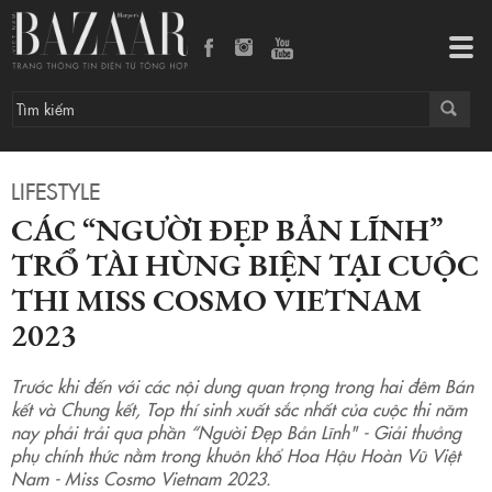
Các “Người đẹp bản lĩnh” trổ tài hùng biện tại cuộc thi Miss Cosmo Vietnam 2023
Tog
navi
LIFESTYLE
CÁC “NGƯỜI ĐẸP BẢN LĨNH”
TRỔ TÀI HÙNG BIỆN TẠI CUỘC
THI MISS COSMO VIETNAM
2023
Trước khi đến với các nội dung quan trọng trong hai đêm Bán
kết và Chung kết, Top thí sinh xuất sắc nhất của cuộc thi năm
nay phải trải qua phần “Người Đẹp Bản Lĩnh" - Giải thưởng
phụ chính thức nằm trong khuôn khổ Hoa Hậu Hoàn Vũ Việt
Nam - Miss Cosmo Vietnam 2023.