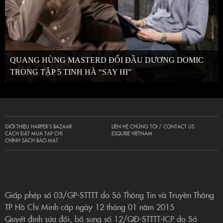
QUANG HÙNG MASTERD ĐỐI ĐẦU DƯƠNG DOMIC
TRONG TẬP 5 TINH HÀ “SAY HI”
GIỚI THIỆU HARPER’S BAZAAR
LIÊN HỆ CHÚNG TÔI / CONTACT US
CÁCH ĐẶT MUA TẠP CHÍ
ESQUIRE VIETNAM
CHÍNH SÁCH BẢO MẬT
Giấp phép số 03/GP-STTTT do Sở Thông Tin và Truyền Thông
TP Hồ Chí Minh cấp ngày 12 tháng 01 năm 2015
Quyết định sửa đổi, bổ sung số 12/QĐ-STTTT-ICP do Sở