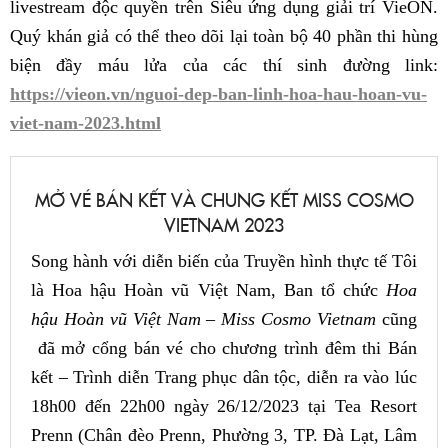
livestream độc quyền trên Siêu ứng dụng giải trí VieON.
Quý khán giả có thể theo dõi lại toàn bộ 40 phần thi hùng
biện đầy máu lửa của các thí sinh đường link:
https://vieon.vn/nguoi-dep-ban-linh-hoa-hau-hoan-vu-
viet-nam-2023.html
MỞ VÉ BÁN KẾT VÀ CHUNG KẾT MISS COSMO
VIETNAM 2023
Song hành với diễn biến của Truyền hình thực tế Tôi
là Hoa hậu Hoàn vũ Việt Nam, Ban tổ chức
Hoa
hậu Hoàn vũ Việt Nam – Miss Cosmo Vietnam
cũng
đã mở cổng bán vé cho chương trình đêm thi Bán
kết – Trình diễn Trang phục dân tộc, diễn ra vào lúc
18h00 đến 22h00 ngày 26/12/2023 tại Tea Resort
Prenn (Chân đèo Prenn, Phường 3, TP. Đà Lạt, Lâm