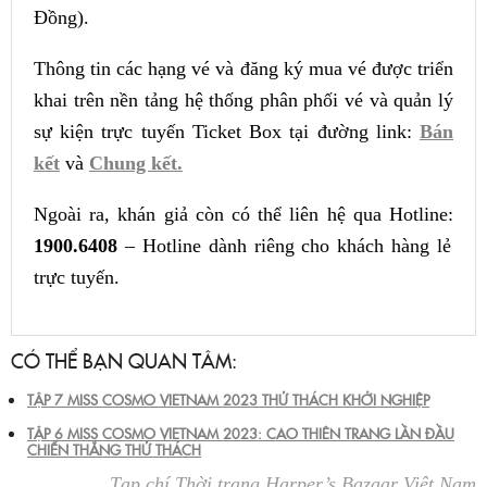
Đồng).
Thông tin các hạng vé và đăng ký mua vé được triển
khai trên nền tảng hệ thống phân phối vé và quản lý
sự kiện trực tuyến Ticket Box tại đường link:
Bán
kết
và
Chung kết.
Ngoài ra, khán giả còn có thể liên hệ qua Hotline:
1900.6408
– Hotline dành riêng cho khách hàng lẻ
trực tuyến.
CÓ THỂ BẠN QUAN TÂM:
TẬP 7 MISS COSMO VIETNAM 2023 THỬ THÁCH KHỞI NGHIỆP
TẬP 6 MISS COSMO VIETNAM 2023: CAO THIÊN TRANG LẦN ĐẦU
CHIẾN THẮNG THỬ THÁCH
Tạp chí Thời trang Harper’s Bazaar Việt Nam