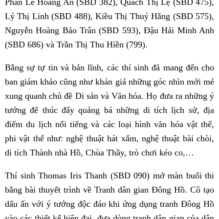
Phan Lê Hoàng An (SBD 382), Quách Thị Lệ (SBD 475),
Lý Thị Linh (SBD 488), Kiều Thị Thuý Hằng (SBD 575),
Nguyễn Hoàng Bảo Trân (SBD 593), Đậu Hải Minh Anh
(SBD 686) và Trần Thị Thu Hiền (799).
Bằng sự tự tin và bản lĩnh, các thí sinh đã mang đến cho
ban giám khảo cũng như khán giả những góc nhìn mới mẻ
xung quanh chủ đề Di sản và Văn hóa. Họ đưa ra những ý
tưởng để thúc đẩy quảng bá những di tích lịch sử, địa
điểm du lịch nổi tiếng và các loại hình văn hóa vật thể,
phi vật thể như: nghệ thuật hát xẩm, nghệ thuật bài chòi,
di tích Thành nhà Hồ, Chùa Thầy, trò chơi kéo co,…
Thí sinh Thomas Iris Thanh (SBD 090) mở màn buổi thi
bằng bài thuyết trình về Tranh dân gian Đông Hồ. Cô tạo
dấu ấn với ý tưởng độc đáo khi ứng dụng tranh Đông Hồ
vào các thiết kế hiện đại, đưa dòng tranh dân gian của dân