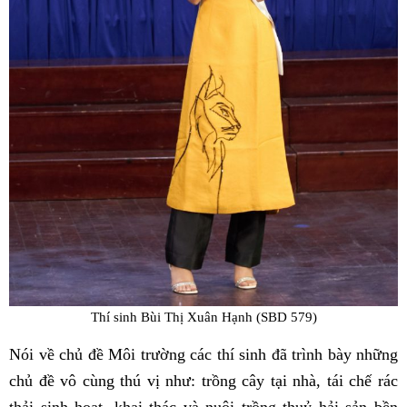
Thí sinh Bùi Thị Xuân Hạnh (SBD 579)
Nói về chủ đề Môi trường các thí sinh đã trình bày những
chủ đề vô cùng thú vị như: trồng cây tại nhà, tái chế rác
thải sinh hoạt, khai thác và nuôi trồng thuỷ hải sản bền