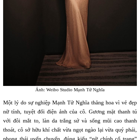
Ảnh: Weibo Studio Mạnh Tử Nghĩa
Một lý do sự nghiệp Mạnh Tử Nghĩa thăng hoa vì vẻ đẹp
nữ tính, tuyệt đối điện ảnh của cô. Gương mặt thanh tú
với đôi mắt to, làn da trắng sứ và sống mũi cao thanh
thoát, cô sở hữu khí chất vừa ngọt ngào lại vừa quý phái,
phong thái uyển chuyển, đúng kiểu “nữ chính cổ trang”