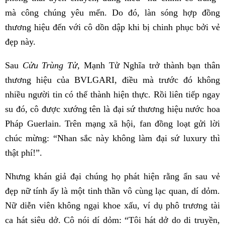
mà công chúng yêu mến. Do đó, làn sóng hợp đồng
thương hiệu đến với cô dồn dập khi bị chinh phục bởi vẻ
đẹp này.
Sau
Cửu Trùng Tử,
Mạnh Tử Nghĩa trở thành bạn thân
thương hiệu của BVLGARI, điều mà trước đó không
nhiều người tin có thể thành hiện thực. Rồi liên tiếp ngay
su đó, cô được xướng tên là đại sứ thương hiệu nước hoa
Pháp Guerlain. Trên mạng xã hội, fan đồng loạt gửi lời
chúc mừng: “Nhan sắc này không làm đại sứ luxury thì
thật phí!”.
Nhưng khán giả đại chúng họ phát hiện rằng ẩn sau vẻ
đẹp nữ tính ấy là một tinh thần vô cùng lạc quan, dí dỏm.
Nữ diễn viên không ngại khoe xấu, ví dụ phô trương tài
ca hát siêu dở. Cô nói dí dỏm: “Tôi hát dở do di truyền,