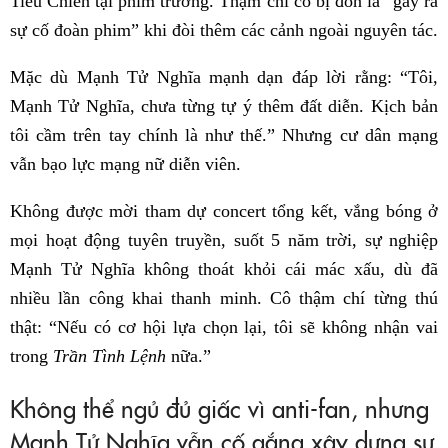
Tiêu Chiến tại phim trường. Thậm chí cô bị đồn là “gây ra
sự cố đoàn phim” khi đòi thêm các cảnh ngoài nguyên tác.
Mặc dù Mạnh Tử Nghĩa mạnh dạn đáp lời rằng: “Tôi,
Mạnh Tử Nghĩa, chưa từng tự ý thêm đất diễn. Kịch bản
tôi cầm trên tay chính là như thế.” Nhưng cư dân mạng
vẫn bạo lực mạng nữ diễn viên.
Không được mời tham dự concert tổng kết, vắng bóng ở
mọi hoạt động tuyên truyền, suốt 5 năm trời, sự nghiệp
Mạnh Tử Nghĩa không thoát khỏi cái mác xấu, dù đã
nhiều lần công khai thanh minh. Cô thậm chí từng thú
thật: “Nếu có cơ hội lựa chọn lại, tôi sẽ không nhận vai
trong
Trần Tình Lệnh
nữa.”
Không thể ngủ đủ giấc vì anti-fan, nhưng
Mạnh Tử Nghĩa vẫn cố gắng xây dựng sự