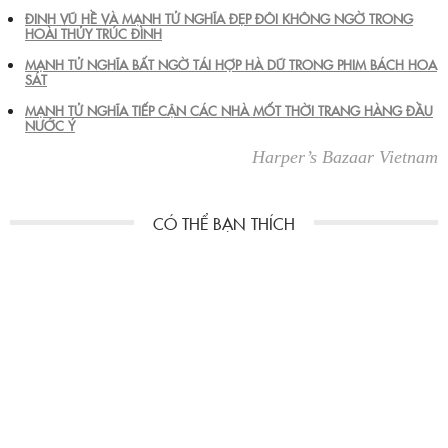
ĐINH VŨ HỀ VÀ MẠNH TỬ NGHĨA ĐẸP ĐÔI KHÔNG NGỜ TRONG
HOÀI THỦY TRÚC ĐÌNH
MẠNH TỬ NGHĨA BẤT NGỜ TÁI HỢP HÀ DỮ TRONG PHIM BÁCH HOA
SÁT
MẠNH TỬ NGHĨA TIẾP CẬN CÁC NHÀ MỐT THỜI TRANG HÀNG ĐẦU
NƯỚC Ý
Harper’s Bazaar Vietnam