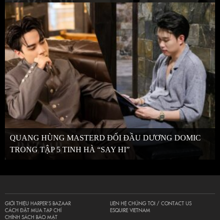
QUANG HÙNG MASTERD ĐỐI ĐẦU DƯƠNG DOMIC
TRONG TẬP 5 TINH HÀ “SAY HI”
GIỚI THIỆU HARPER’S BAZAAR
LIÊN HỆ CHÚNG TÔI / CONTACT US
CÁCH ĐẶT MUA TẠP CHÍ
ESQUIRE VIETNAM
CHÍNH SÁCH BẢO MẬT