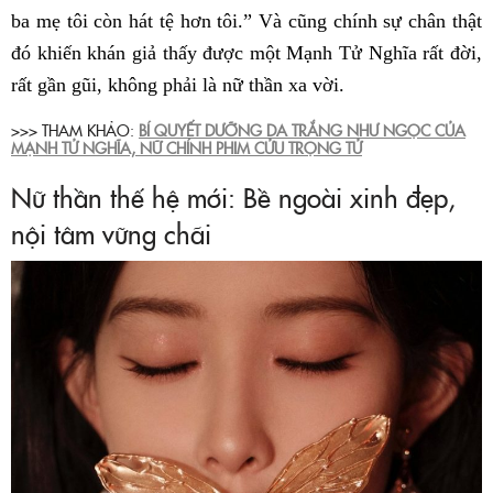
ba mẹ tôi còn hát tệ hơn tôi.” Và cũng chính sự chân thật
đó khiến khán giả thấy được một Mạnh Tử Nghĩa rất đời,
rất gần gũi, không phải là nữ thần xa vời.
>>> THAM KHẢO:
BÍ QUYẾT DƯỠNG DA TRẮNG NHƯ NGỌC CỦA
MẠNH TỬ NGHĨA, NỮ CHÍNH PHIM CỬU TRỌNG TỬ
Nữ thần thế hệ mới: Bề ngoài xinh đẹp,
nội tâm vững chãi