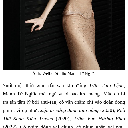
Ảnh: Weibo Studio Mạnh Tử Nghĩa
Suốt một thời gian dài sau khi đóng
Trần Tình Lệnh
,
Mạnh Tử Nghĩa mất ngủ vì bị bạo lực mạng. Mặc dù bị
tra tấn tâm lý bởi anti-fan, cô vẫn chăm chỉ vào đoàn đóng
phim, ví dụ như
Luận ai xứng danh anh hùng
(2020),
Phù
Thế Song Kiều Truyện
(2020),
Trầm Vụn Hương Phai
(2022). Có phim đóng vai chính, có phim nhận vai phụ.