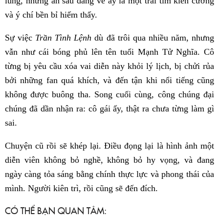
lùng, nhưng ẩn sau dáng vẻ ấy là một trái tim kiên cường
và ý chí bền bỉ hiếm thấy.
Sự việc
Trần Tình Lệnh
dù đã trôi qua nhiều năm, nhưng
vẫn như cái bóng phủ lên tên tuổi Mạnh Tử Nghĩa. Cô
từng bị yêu cầu xóa vai diễn này khỏi lý lịch, bị chửi rủa
bởi những fan quá khích, và đến tận khi nổi tiếng cũng
không được buông tha. Song cuối cùng, công chúng đại
chúng đã dần nhận ra: cô gái ấy, thật ra chưa từng làm gì
sai.
Chuyện cũ rồi sẽ khép lại. Điều đọng lại là hình ảnh một
diễn viên không bỏ nghề, không bỏ hy vọng, và đang
ngày càng tỏa sáng bằng chính thực lực và phong thái của
mình. Người kiên trì, rồi cũng sẽ đến đích.
CÓ THỂ BẠN QUAN TÂM: