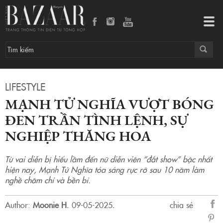
Mạnh Tử Nghĩa vượt bóng đen Trần Tình Lệnh, sự nghiệp thăng hoa
Tog
navi
LIFESTYLE
MẠNH TỬ NGHĨA VƯỢT BÓNG
ĐEN TRẦN TÌNH LỆNH, SỰ
NGHIỆP THĂNG HOA
Từ vai diễn bị hiểu lầm đến nữ diễn viên “đắt show” bậc nhất
hiện nay, Mạnh Tử Nghĩa tỏa sáng rực rỡ sau 10 năm làm
nghề chăm chỉ và bền bỉ.
Author:
Moonie H
.
09-05-2025.
chia sẻ
sẻ