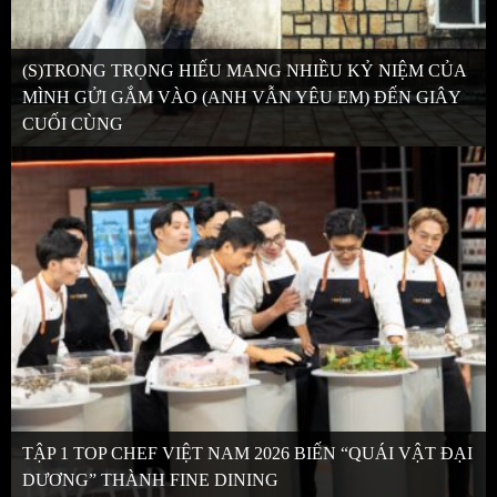
(S)TRONG TRỌNG HIẾU MANG NHIỀU KỶ NIỆM CỦA
MÌNH GỬI GẮM VÀO (ANH VẪN YÊU EM) ĐẾN GIÂY
CUỐI CÙNG
TẬP 1 TOP CHEF VIỆT NAM 2026 BIẾN “QUÁI VẬT ĐẠI
DƯƠNG” THÀNH FINE DINING