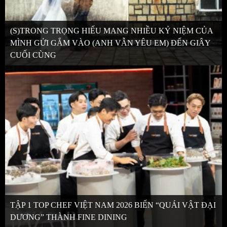
(S)TRONG TRỌNG HIẾU MANG NHIỀU KỶ NIỆM CỦA
MÌNH GỬI GẮM VÀO (ANH VẪN YÊU EM) ĐẾN GIÂY
CUỐI CÙNG
TẬP 1 TOP CHEF VIỆT NAM 2026 BIẾN “QUÁI VẬT ĐẠI
DƯƠNG” THÀNH FINE DINING