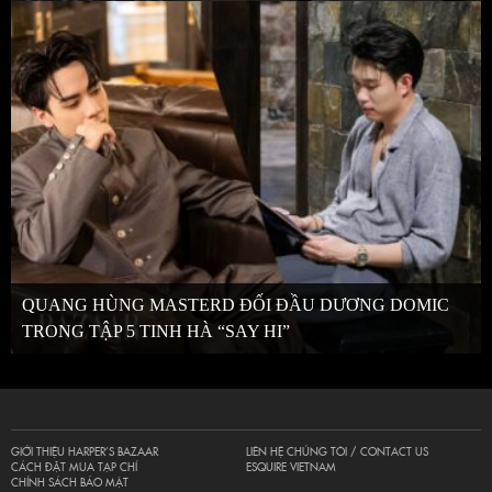
QUANG HÙNG MASTERD ĐỐI ĐẦU DƯƠNG DOMIC
TRONG TẬP 5 TINH HÀ “SAY HI”
GIỚI THIỆU HARPER’S BAZAAR
LIÊN HỆ CHÚNG TÔI / CONTACT US
CÁCH ĐẶT MUA TẠP CHÍ
ESQUIRE VIETNAM
CHÍNH SÁCH BẢO MẬT