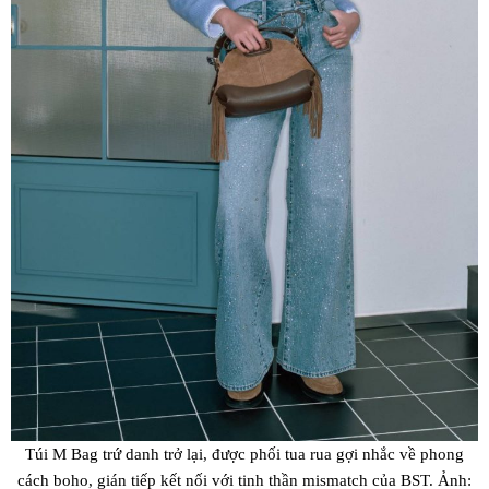
Túi M Bag trứ danh trở lại, được phối tua rua gợi nhắc về phong
cách boho, gián tiếp kết nối với tinh thần mismatch của BST. Ảnh: