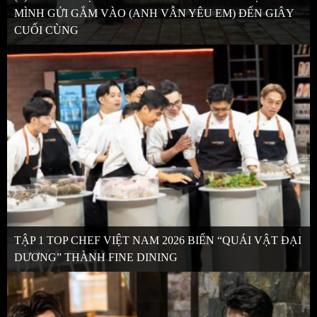
MÌNH GỬI GẮM VÀO (ANH VẪN YÊU EM) ĐẾN GIÂY
CUỐI CÙNG
TẬP 1 TOP CHEF VIỆT NAM 2026 BIẾN “QUÁI VẬT ĐẠI
DƯƠNG” THÀNH FINE DINING