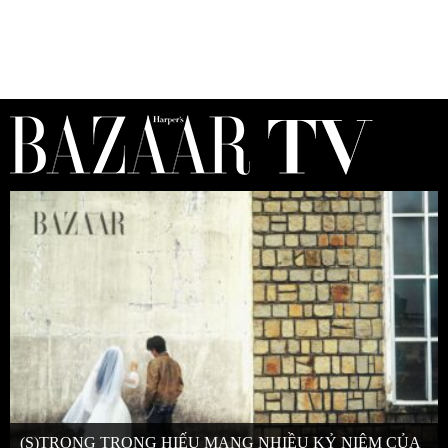
(S)TRONG TRỌNG HIẾU MANG NHIỀU KỶ NIỆM CỦA