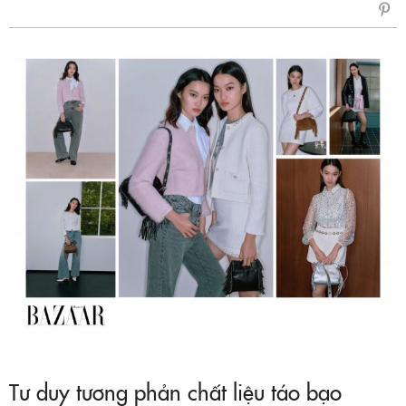
sẻ
Fac
Tư duy tương phản chất liệu táo bạo