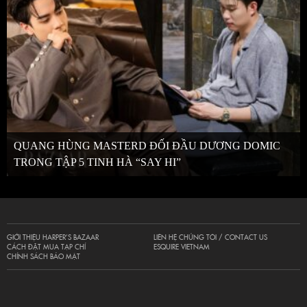
QUANG HÙNG MASTERD ĐỐI ĐẦU DƯƠNG DOMIC
TRONG TẬP 5 TINH HÀ “SAY HI”
GIỚI THIỆU HARPER’S BAZAAR
LIÊN HỆ CHÚNG TÔI / CONTACT US
CÁCH ĐẶT MUA TẠP CHÍ
ESQUIRE VIETNAM
CHÍNH SÁCH BẢO MẬT