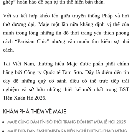
ghép” hoàn hảo để bạn tự tin thể hiện bản thân.
Với sự kết hợp khéo léo giữa truyền thống Pháp và hơi
thở đương đại, Maje một lần nữa khẳng định vị thế của
mình trong lòng những tín đồ thời trang yêu thích phong
cách “Parisian Chic” nhưng vẫn muốn tìm kiếm sự phá
cách.
Tại Việt Nam, thương hiệu Maje được phân phối chính
hãng bởi Công ty Quốc tế Tam Sơn. Đây là điểm đến tin
cậy để những quý cô sành điệu có thể trực tiếp trải
nghiệm và sở hữu những thiết kế mới nhất trong BST
Tiền Xuân Hè 2026.
KHÁM PHÁ THÊM VỀ MAJE
MAJE CÙNG DÀN TÍN ĐỒ THỜI TRANG ĐÓN BST MÙA LỄ HỘI 2025
MAJE ĐƯA DÀN FASHIONISTA RA BIỂN NGHỈ DƯỠNG CHÀO MỪNG