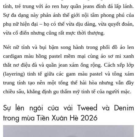
tính, trẻ trung với áo ren hay quần jeans đính đá lấp lánh.
Sự đa dạng này phản ánh thế giới nội tâm phong phú của
phụ nữ hiện đại – họ có thể vừa dịu dàng, vừa quyết đoán,
vừa cổ điển nhưng cũng rất mực thời thượng.
Nét nữ tính và bụi bặm song hành trong phối đồ áo len
cardigan màu hồng pastel mềm mại cùng áo sơ mi xanh
thắt nơ điệu đà và quần jean xám ống rộng. Cách xếp lớp
(layering) tinh tế giữa các gam màu pastel và tông xám
trung tính tạo nên một tổng thể hài hòa nhưng vẫn đầy
chiều sâu, khẳng định gu thẩm mỹ tinh tế của người mặc.
Sự lên ngôi của vải Tweed và Denim
trong mùa Tiền Xuân Hè 2026