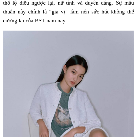
thổ lộ điều ngược lại, nữ tính và duyên dáng. Sự mâu
thuẫn này chính là “gia vị” làm nên sức hút không thể
cưỡng lại của BST năm nay.