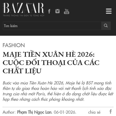
Maje Tiền Xuân Hè 2026: Cuộc đối thoại của các chất liệu
Tog
navi
FASHION
MAJE TIỀN XUÂN HÈ 2026:
CUỘC ĐỐI THOẠI CỦA CÁC
CHẤT LIỆU
Bước vào mùa Tiền Xuân Hè 2026, Maje hé lộ BST mang tinh
thần tự do giao thoa hoàn hảo với nét thanh lịch tinh xảo đặc
trưng của nhà mốt Paris, thể hiện ở đa dạng chất liệu được kết
hợp theo những cách thức phóng khoáng nhất.
Author:
Phạm Thị Ngọc Lan
.
06-01-2026.
chia sẻ