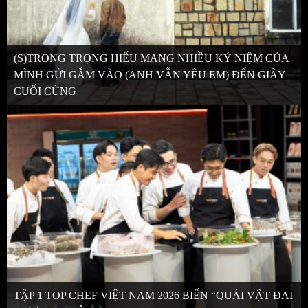
(S)TRONG TRỌNG HIẾU MANG NHIỀU KỶ NIỆM CỦA
MÌNH GỬI GẮM VÀO (ANH VẪN YÊU EM) ĐẾN GIÂY
CUỐI CÙNG
TẬP 1 TOP CHEF VIỆT NAM 2026 BIẾN “QUÁI VẬT ĐẠI