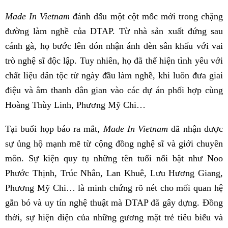
Made In Vietnam
đánh dấu một cột mốc mới trong chặng
đường làm nghề của DTAP. Từ nhà sản xuất đứng sau
cánh gà, họ bước lên đón nhận ánh đèn sân khấu với vai
trò nghệ sĩ độc lập. Tuy nhiên, họ đã thể hiện tình yêu với
chất liệu dân tộc từ ngày đầu làm nghề, khi luôn đưa giai
điệu và âm thanh dân gian vào các dự án phối hợp cùng
Hoàng Thùy Linh, Phương Mỹ Chi…
Tại buổi họp báo ra mắt,
Made In Vietnam
đã nhận được
sự ủng hộ mạnh mẽ từ cộng đồng nghệ sĩ và giới chuyên
môn. Sự kiện quy tụ những tên tuổi nổi bật như Noo
Phước Thịnh, Trúc Nhân, Lan Khuê, Lưu Hương Giang,
Phương Mỹ Chi… là minh chứng rõ nét cho mối quan hệ
gắn bó và uy tín nghệ thuật mà DTAP đã gây dựng. Đồng
thời, sự hiện diện của những gương mặt trẻ tiêu biểu và