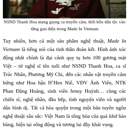
NSND Thanh Hoa mang giọng ca truyền cảm, thổi hồn dân tộc vào
từng giai điệu trong Made In Vietnam
Tuy nhiên, hơn cả một sản phẩm nghệ thuật,
Made In
Vietnam
là tiếng nói của tinh thần đoàn kết. Hình ảnh xúc
động nhất chính là đại cảnh quy tụ hơn 100 gương mặt
Việt – từ nghệ sĩ tên tuổi như NSND Thanh Hoa, ca sĩ
Trúc Nhân, Phương Mỹ Chi, đến các nhân vật truyền cảm
hứng như Hoa hậu H’Hen Niê, VĐV Ánh Viên, NTK
Phan Đăng Hoàng, sinh viên Jenny Huỳnh… cùng các
chiến sĩ, nghệ nhân, đầu bếp, tình nguyện viên và người
dân bình dị. Tất cả hòa quyện trong một bản tuyên ngôn
nghệ thuật sâu sắc: Việt Nam là tổng hòa của quá khứ hào
hùng, hiện tại sống động và tương lai đầy khát vọng.