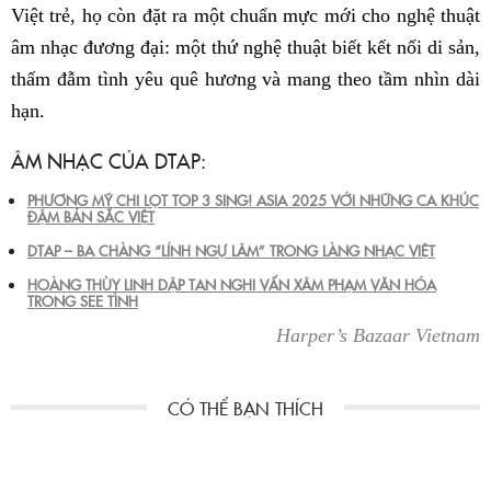
Việt trẻ, họ còn đặt ra một chuẩn mực mới cho nghệ thuật
âm nhạc đương đại: một thứ nghệ thuật biết kết nối di sản,
thấm đẫm tình yêu quê hương và mang theo tầm nhìn dài
hạn.
ÂM NHẠC CỦA DTAP:
PHƯƠNG MỸ CHI LỌT TOP 3 SING! ASIA 2025 VỚI NHỮNG CA KHÚC
ĐẬM BẢN SẮC VIỆT
DTAP – BA CHÀNG “LÍNH NGỰ LÂM” TRONG LÀNG NHẠC VIỆT
HOÀNG THÙY LINH DẬP TAN NGHI VẤN XÂM PHẠM VĂN HÓA
TRONG SEE TÌNH
Harper’s Bazaar Vietnam