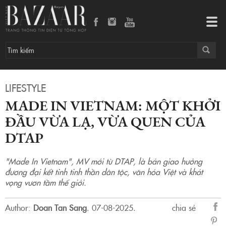
Made In Vietnam: một khởi đầu vừa lạ, vừa quen của DTAP
Tog
navi
LIFESTYLE
MADE IN VIETNAM: MỘT KHỞI
ĐẦU VỪA LẠ, VỪA QUEN CỦA
DTAP
"Made In Vietnam", MV mới từ DTAP, là bản giao hưởng
đương đại kết tinh tinh thần dân tộc, văn hóa Việt và khát
vọng vươn tầm thế giới.
Author:
Doan Tan Sang
.
07-08-2025.
chia sẻ
sẻ