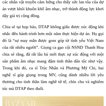
các nhân vật truyền cảm hứng cho thấy sức lan tỏa của dự
án vượt khỏi khuôn khổ âm nhạc, trở thành động lực khơi
dậy giá trị cộng đồng.
Chia sẻ tại họp báo, DTAP không giấu được xúc động khi
nhắc đến hành trình hơn một năm thực hiện dự án. Họ gọi
đó là “sự may mắn được gom góp từ tình yêu Việt Nam
của rất nhiều người”. Giọng ca gạo cội NSND Thanh Hoa
chia sẻ rằng, đã rất lâu bà mới thực sự xúc động với một
sản phẩm âm nhạc mang đậm tinh thần dân tộc như vậy.
Trong khi đó, ca sĩ Trúc Nhân và Phương Mỹ Chi, hai
nghệ sĩ góp giọng trong MV, cũng dành nhiều lời yêu
thương cho tinh thần làm nghề tử tế, chỉn chu và nghiêm
túc mà DTAP theo đuổi.