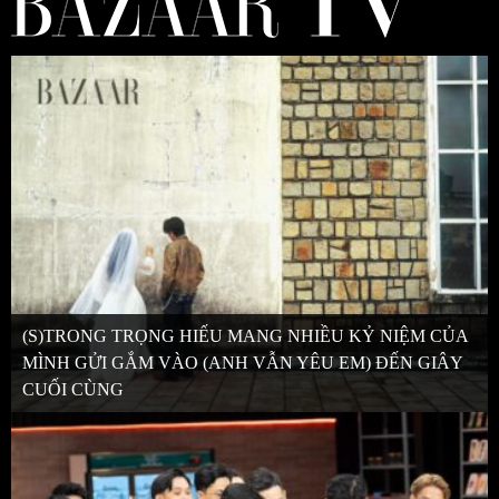
(S)TRONG TRỌNG HIẾU MANG NHIỀU KỶ NIỆM CỦA
MÌNH GỬI GẮM VÀO (ANH VẪN YÊU EM) ĐẾN GIÂY
CUỐI CÙNG