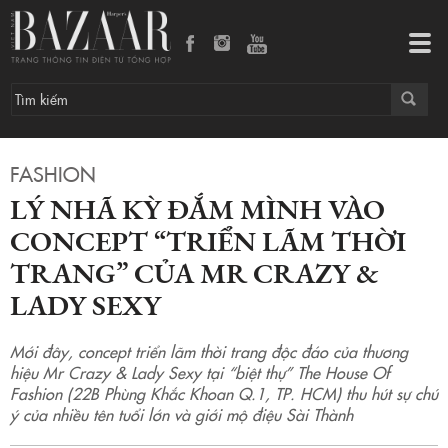
Lý Nhã Kỳ đắm mình vào concept “Triển lãm thời trang” của Mr Crazy & Lady Sexy
Tog
navi
FASHION
LÝ NHÃ KỲ ĐẮM MÌNH VÀO
CONCEPT “TRIỂN LÃM THỜI
TRANG” CỦA MR CRAZY &
LADY SEXY
Mới đây, concept triển lãm thời trang độc đáo của thương
hiệu Mr Crazy & Lady Sexy tại “biệt thự” The House Of
Fashion (22B Phùng Khắc Khoan Q.1, TP. HCM) thu hút sự chú
ý của nhiều tên tuổi lớn và giới mộ điệu Sài Thành