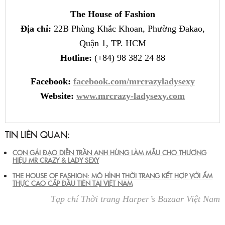
The House of Fashion
Địa chỉ:
22B Phùng Khắc Khoan, Phường Đakao,
Quận 1, TP. HCM
Hotline:
(+84) 98 382 24 88
Facebook:
facebook.com/mrcrazyladysexy
Website:
www.mrcrazy-ladysexy.com
TIN LIÊN QUAN:
CON GÁI ĐẠO DIỄN TRẦN ANH HÙNG LÀM MẪU CHO THƯƠNG
HIỆU MR CRAZY & LADY SEXY
THE HOUSE OF FASHION: MÔ HÌNH THỜI TRANG KẾT HỢP VỚI ẨM
THỰC CAO CẤP ĐẦU TIÊN TẠI VIỆT NAM
Tạp chí Thời trang Harper’s Bazaar Việt Nam