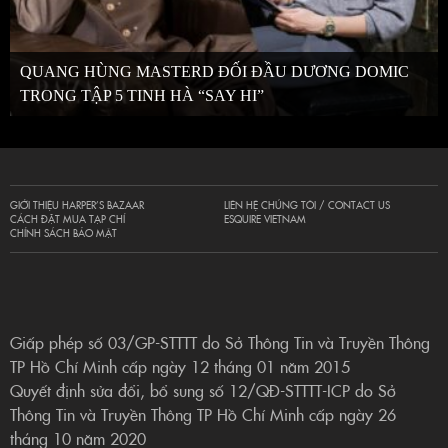
QUANG HÙNG MASTERD ĐỐI ĐẦU DƯƠNG DOMIC
TRONG TẬP 5 TINH HÀ “SAY HI”
GIỚI THIỆU HARPER’S BAZAAR
LIÊN HỆ CHÚNG TÔI / CONTACT US
CÁCH ĐẶT MUA TẠP CHÍ
ESQUIRE VIETNAM
CHÍNH SÁCH BẢO MẬT
Giấp phép số 03/GP-STTTT do Sở Thông Tin và Truyền Thông
TP Hồ Chí Minh cấp ngày 12 tháng 01 năm 2015
Quyết định sửa đổi, bổ sung số 12/QĐ-STTTT-ICP do Sở
Thông Tin và Truyền Thông TP Hồ Chí Minh cấp ngày 26
tháng 10 năm 2020