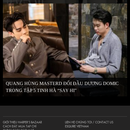
QUANG HÙNG MASTERD ĐỐI ĐẦU DƯƠNG DOMIC
TRONG TẬP 5 TINH HÀ “SAY HI”
GIỚI THIỆU HARPER’S BAZAAR
LIÊN HỆ CHÚNG TÔI / CONTACT US
CÁCH ĐẶT MUA TẠP CHÍ
ESQUIRE VIETNAM