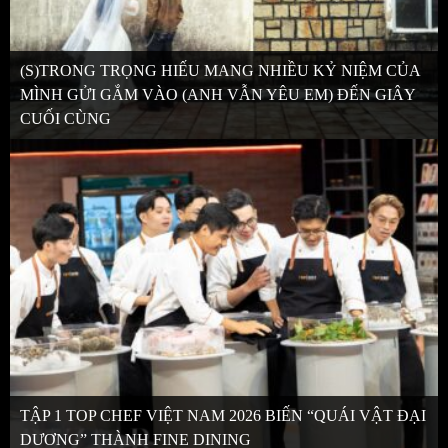
(S)TRONG TRỌNG HIẾU MANG NHIỀU KỶ NIỆM CỦA
MÌNH GỬI GẮM VÀO (ANH VẪN YÊU EM) ĐẾN GIÂY
CUỐI CÙNG
TẬP 1 TOP CHEF VIỆT NAM 2026 BIẾN “QUÁI VẬT ĐẠI
DƯƠNG” THÀNH FINE DINING