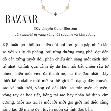
Dây chuyền Color Blossom
dài (sautoir) từ vàng vàng, đá sodalite và kim cương.
Kỹ thuật tạo khối ba chiều đòi hỏi thời gian gấp nhiều lần
so với xử lý đá phẳng, bởi từng đường cong phải đạt đến
độ cân xứng tuyệt đối, phản chiếu ánh sáng một cách tinh
tế nhất. Chính quá trình ấy đã làm nổi bật chiều sâu tự
nhiên, biến mỗi viên đá thành một cá thể độc nhất. Bảy
thiết kế sodalite mới mở ra thế giới đa dạng: dây chuyền
sao và mặt trời, vòng cổ dài kiểu sautoir uyển chuyển,
vòng tay đa họa tiết, bông tai sao hay nhẫn hở đính kim
cương. Mỗi tạo tác là một lời mời gọi giới mộ điệu cùng
sáng tạo để mang đến tuyên ngôn cá tính độc bản.