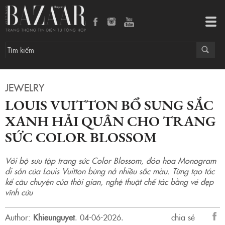
Louis Vuitton bổ sung sắc xanh hải quân cho trang sức Color Blossom
Tog
navi
JEWELRY
LOUIS VUITTON BỔ SUNG SẮC
XANH HẢI QUÂN CHO TRANG
SỨC COLOR BLOSSOM
Với bộ sưu tập trang sức Color Blossom, đóa hoa Monogram
di sản của Louis Vuitton bừng nở nhiều sắc màu. Từng tạo tác
kể câu chuyện của thời gian, nghệ thuật chế tác bằng vẻ đẹp
vĩnh cửu
Author:
Khieunguyet
.
04-06-2026.
chia sẻ