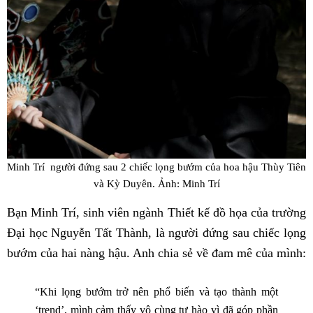
Minh Trí người đứng sau 2 chiếc lọng bướm của hoa hậu Thùy Tiên
và Kỳ Duyên. Ảnh: Minh Trí
Bạn Minh Trí, sinh viên ngành Thiết kế đồ họa của trường
Đại học Nguyễn Tất Thành, là người đứng sau chiếc lọng
bướm của hai nàng hậu. Anh chia sẻ về đam mê của mình:
“
Khi lọng bướm trở nên phổ biến và tạo thành một
‘trend’, mình cảm thấy vô cùng tự hào vì đã góp phần