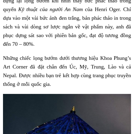
dựng lại lọng bướm khi nhìn thấy bức phác thảo trong
quyển
Kỹ thuật của người An Nam
của Henri Oger. Chỉ
dựa vào một vài bức ảnh đen trắng, bản phác thảo in trong
sách và vài dòng sơ lược ngắn về vật phẩm này, anh đã
phục dựng sát sao với phiên bản gốc, đạt độ tương đồng
đến 70 – 80%.
Những chiếc lọng bướm dưới thương hiệu Khoa Phung’s
Art Corner đã đặt chân đến Úc, Mỹ, Trung, Lào và cả
Nepal. Được nhiều bạn trẻ kết hợp cùng trang phục truyền
thống ở mỗi quốc gia.