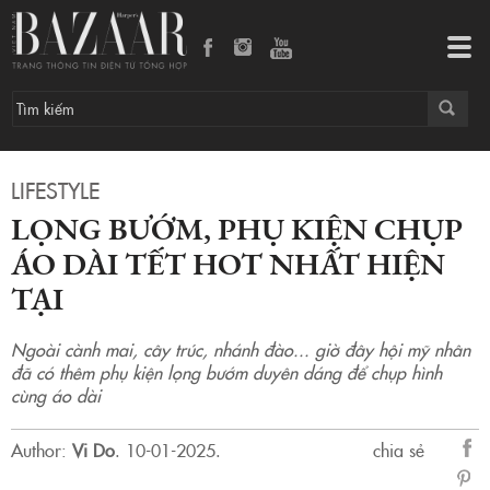
Lọng bướm, phụ kiện chụp áo dài Tết hot nhất hiện tại
Tog
navi
LIFESTYLE
LỌNG BƯỚM, PHỤ KIỆN CHỤP
ÁO DÀI TẾT HOT NHẤT HIỆN
TẠI
Ngoài cành mai, cây trúc, nhánh đào... giờ đây hội mỹ nhân
đã có thêm phụ kiện lọng bướm duyên dáng để chụp hình
cùng áo dài
Author:
Vi Do
.
10-01-2025.
chia sẻ
sẻ