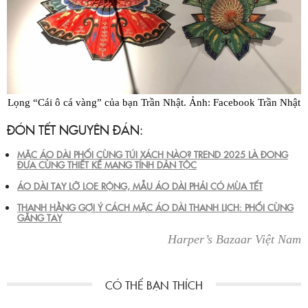
Lọng “Cái ô cá vàng” của bạn Trần Nhật. Ảnh: Facebook Trần Nhật
ĐÓN TẾT NGUYÊN ĐÁN:
MẶC ÁO DÀI PHỐI CÙNG TÚI XÁCH NÀO? TREND 2025 LÀ ĐONG
ĐƯA CÙNG THIẾT KẾ MANG TÍNH DÂN TỘC
ÁO DÀI TAY LỠ LOE RỘNG, MẪU ÁO DÀI PHẢI CÓ MÙA TẾT
THANH HẰNG GỢI Ý CÁCH MẶC ÁO DÀI THANH LỊCH: PHỐI CÙNG
GĂNG TAY
Harper’s Bazaar Việt Nam