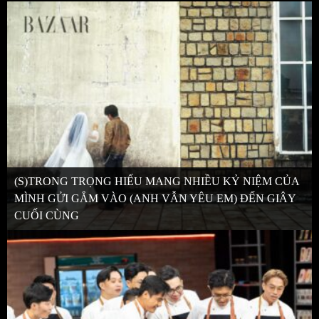
(S)TRONG TRỌNG HIẾU MANG NHIỀU KỶ NIỆM CỦA
MÌNH GỬI GẮM VÀO (ANH VẪN YÊU EM) ĐẾN GIÂY
CUỐI CÙNG