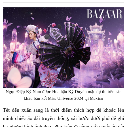
Fac
Ngọc Điệp Kỳ Nam được Hoa hậu Kỳ Duyên mặc dự thi trên sân
khấu bán kết Miss Universe 2024 tại Mexico
Tết đến xuân sang là thời điểm thích hợp để khoác lên
mình chiếc áo dài truyền thống, sải bước dưới phố để ghi
lại những hình ảnh đẹp. Phụ kiện đi cùng với chiếc áo dài