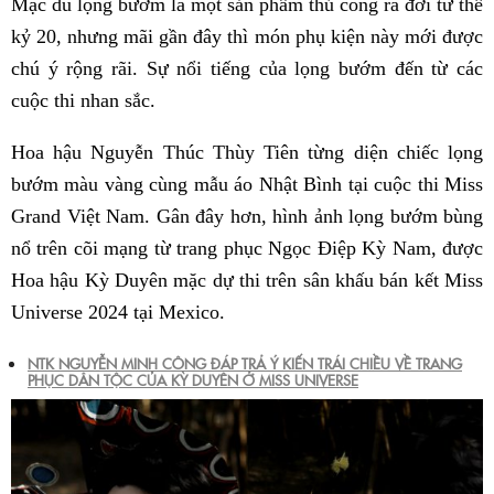
Mặc dù lọng bướm là một sản phẩm thủ công ra đời từ thế
kỷ 20, nhưng mãi gần đây thì món phụ kiện này mới được
chú ý rộng rãi. Sự nổi tiếng của lọng bướm đến từ các
cuộc thi nhan sắc.
Hoa hậu Nguyễn Thúc Thùy Tiên từng diện chiếc lọng
bướm màu vàng cùng mẫu áo Nhật Bình tại cuộc thi Miss
Grand Việt Nam. Gân đây hơn, hình ảnh lọng bướm bùng
nổ trên cõi mạng từ trang phục Ngọc Điệp Kỳ Nam, được
Hoa hậu Kỳ Duyên mặc dự thi trên sân khấu bán kết Miss
Universe 2024 tại Mexico.
NTK NGUYỄN MINH CÔNG ĐÁP TRẢ Ý KIẾN TRÁI CHIỀU VỀ TRANG
PHỤC DÂN TỘC CỦA KỲ DUYÊN Ở MISS UNIVERSE