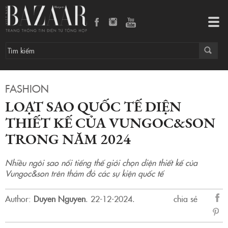
Loạt sao quốc tế diện thiết kế của VUNGOC&SON trong năm 2024
Tog
navi
FASHION
LOẠT SAO QUỐC TẾ DIỆN
THIẾT KẾ CỦA VUNGOC&SON
TRONG NĂM 2024
Nhiều ngôi sao nổi tiếng thế giới chọn diện thiết kế của
Vungoc&son trên thảm đỏ các sự kiện quốc tế
Author:
Duyen Nguyen
.
22-12-2024.
chia sẻ
sẻ
Fac