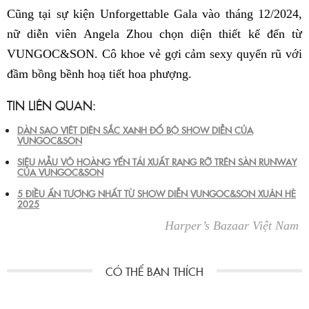
Cũng tại sự kiện Unforgettable Gala vào tháng 12/2024,
nữ diễn viên Angela Zhou chọn diện thiết kế đến từ
VUNGOC&SON. Cô khoe vẻ gợi cảm sexy quyến rũ với
đầm bồng bềnh hoạ tiết hoa phượng.
TIN LIÊN QUAN:
DÀN SAO VIỆT DIỆN SẮC XANH ĐỔ BỘ SHOW DIỄN CỦA
VUNGOC&SON
SIÊU MẪU VÕ HOÀNG YẾN TÁI XUẤT RẠNG RỠ TRÊN SÀN RUNWAY
CỦA VUNGOC&SON
5 ĐIỀU ẤN TƯỢNG NHẤT TỪ SHOW DIỄN VUNGOC&SON XUÂN HÈ
2025
Harper’s Bazaar Việt Nam