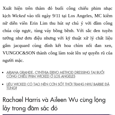
Xuất hiện trên thảm đỏ buổi công chiếu phim nhạc
kịch
Wicked
vào tối ngày 9/11 tại Los Angeles, MC kiêm
nữ diễn viên Erin Lim thu hút sự chú ý với đầm công
chúa cúp ngực, tùng váy bồng bềnh. Với sắc đen tuyền
tưởng như đơn điệu nhưng với kỹ thuật xử lý chất liệu
gấm jacquard cùng đính kết hoa chìm nổi đan xen,
VUNGOC&SON thành công làm toát lên sự quyến rũ của
người mặc.
ARIANA GRANDE, CYNTHIA ERIVO METHOD DRESSING TẠI BUỔI
CÔNG CHIẾU PHIM WICKED Ở LOS ANGELES
LIỆU WICKED CÓ TẠO NÊN CƠN SỐT THỜI TRANG NHƯ BARBIE ĐÃ
TỪNG?
Rachael Harris và Aileen Wu cùng lộng
lẫy trong đầm sắc đỏ