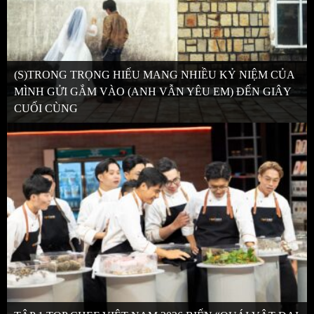
(S)TRONG TRỌNG HIẾU MANG NHIỀU KỶ NIỆM CỦA
MÌNH GỬI GẮM VÀO (ANH VẪN YÊU EM) ĐẾN GIÂY
CUỐI CÙNG