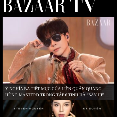
Ý NGHĨA BA TIẾT MỤC CỦA LIÊN QUÂN QUANG
HÙNG MASTERD TRONG TẬP 6 TINH HÀ “SAY HI”