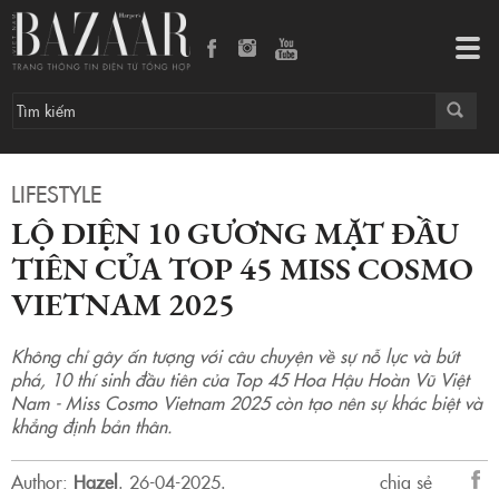
Lộ diện 10 gương mặt đầu tiên của Top 45 Miss Cosmo Vietnam 2025
Tog
navi
LIFESTYLE
LỘ DIỆN 10 GƯƠNG MẶT ĐẦU
TIÊN CỦA TOP 45 MISS COSMO
VIETNAM 2025
Không chỉ gây ấn tượng với câu chuyện về sự nỗ lực và bứt
phá, 10 thí sinh đầu tiên của Top 45 Hoa Hậu Hoàn Vũ Việt
Nam - Miss Cosmo Vietnam 2025 còn tạo nên sự khác biệt và
khẳng định bản thân.
Author:
Hazel
.
26-04-2025.
chia sẻ