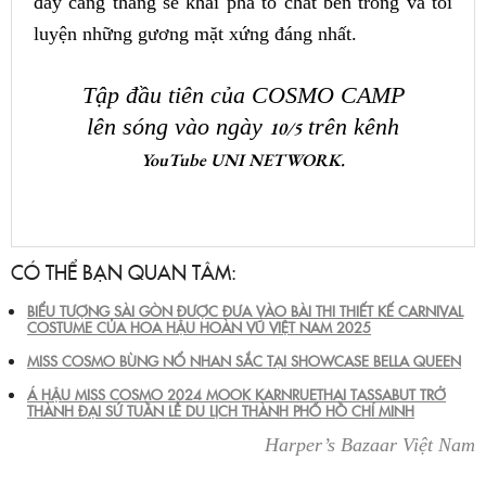
đầy căng thẳng sẽ khai phá tố chất bên trong và tôi
luyện những gương mặt xứng đáng nhất.
Tập đầu tiên của
COSMO CAMP
lên sóng vào ngày
trên kênh
10/5
YouTube UNI NETWORK.
CÓ THỂ BẠN QUAN TÂM:
BIỂU TƯỢNG SÀI GÒN ĐƯỢC ĐƯA VÀO BÀI THI THIẾT KẾ CARNIVAL
COSTUME CỦA HOA HẬU HOÀN VŨ VIỆT NAM 2025
MISS COSMO BÙNG NỔ NHAN SẮC TẠI SHOWCASE BELLA QUEEN
Á HẬU MISS COSMO 2024 MOOK KARNRUETHAI TASSABUT TRỞ
THÀNH ĐẠI SỨ TUẦN LỄ DU LỊCH THÀNH PHỐ HỒ CHÍ MINH
Harper’s Bazaar Việt Nam