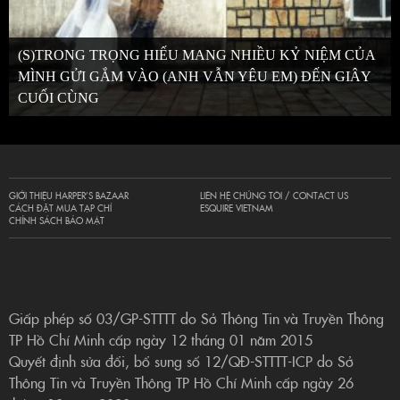
(S)TRONG TRỌNG HIẾU MANG NHIỀU KỶ NIỆM CỦA
MÌNH GỬI GẮM VÀO (ANH VẪN YÊU EM) ĐẾN GIÂY
CUỐI CÙNG
GIỚI THIỆU HARPER’S BAZAAR
LIÊN HỆ CHÚNG TÔI / CONTACT US
CÁCH ĐẶT MUA TẠP CHÍ
ESQUIRE VIETNAM
CHÍNH SÁCH BẢO MẬT
Giấp phép số 03/GP-STTTT do Sở Thông Tin và Truyền Thông
TP Hồ Chí Minh cấp ngày 12 tháng 01 năm 2015
Quyết định sửa đổi, bổ sung số 12/QĐ-STTTT-ICP do Sở
Thông Tin và Truyền Thông TP Hồ Chí Minh cấp ngày 26