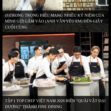
(S)TRONG TRỌNG HIẾU MANG NHIỀU KỶ NIỆM CỦA
MÌNH GỬI GẮM VÀO (ANH VẪN YÊU EM) ĐẾN GIÂY
CUỐI CÙNG
TẬP 1 TOP CHEF VIỆT NAM 2026 BIẾN “QUÁI VẬT ĐẠI
DƯƠNG” THÀNH FINE DINING