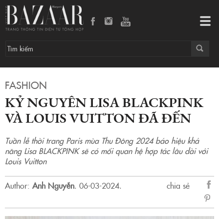
Kỷ nguyên Lisa BLACKPINK và Louis Vuitton đã đến
Tog
navi
FASHION
KỶ NGUYÊN LISA BLACKPINK
VÀ LOUIS VUITTON ĐÃ ĐẾN
Tuần lễ thời trang Paris mùa Thu Đông 2024 báo hiệu khả
năng Lisa BLACKPINK sẽ có mối quan hệ hợp tác lâu dài với
Louis Vuitton
Author:
Anh Nguyễn
.
06-03-2024.
chia sẻ
sẻ
Fac