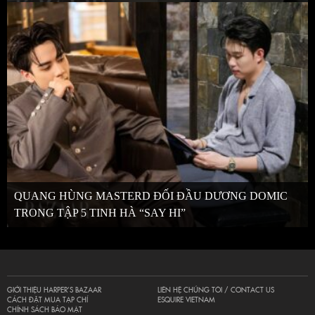
QUANG HÙNG MASTERD ĐỐI ĐẦU DƯƠNG DOMIC
TRONG TẬP 5 TINH HÀ “SAY HI”
GIỚI THIỆU HARPER’S BAZAAR
LIÊN HỆ CHÚNG TÔI / CONTACT US
CÁCH ĐẶT MUA TẠP CHÍ
ESQUIRE VIETNAM
CHÍNH SÁCH BẢO MẬT