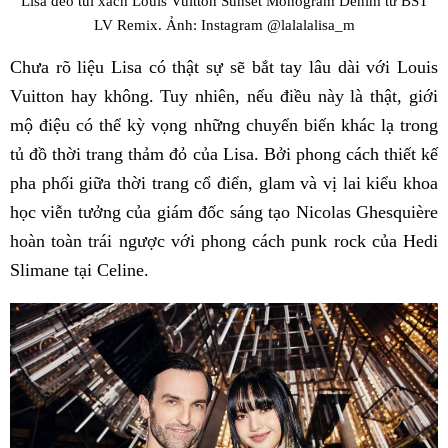
Lisa đeo túi xách Louis Vuitton Sunset Monogram Denim từ BST
LV Remix. Ảnh: Instagram @lalalalisa_m
Chưa rõ liệu Lisa có thật sự sẽ bắt tay lâu dài với Louis
Vuitton hay không. Tuy nhiên, nếu điều này là thật, giới
mộ điệu có thể kỳ vọng những chuyển biến khác lạ trong
tủ đồ thời trang thảm đỏ của Lisa. Bởi phong cách thiết kế
pha phối giữa thời trang cổ điển, glam và vị lai kiểu khoa
học viễn tưởng của giám đốc sáng tạo Nicolas Ghesquière
hoàn toàn trái ngược với phong cách punk rock của Hedi
Slimane tại Celine.