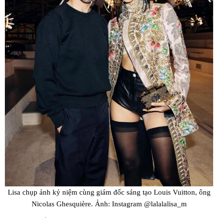
Lisa chụp ảnh kỷ niệm cùng giám đốc sáng tạo Louis Vuitton, ông
Nicolas Ghesquière. Ảnh: Instagram @lalalalisa_m