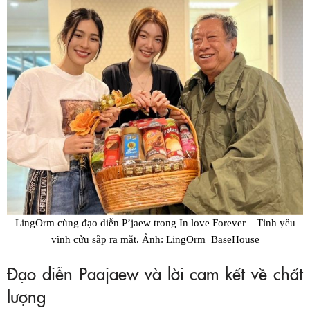
LingOrm cùng đạo diễn P’jaew trong In love Forever – Tình yêu
vĩnh cửu sắp ra mắt. Ảnh: LingOrm_BaseHouse
Đạo diễn Paajaew và lời cam kết về chất
lượng