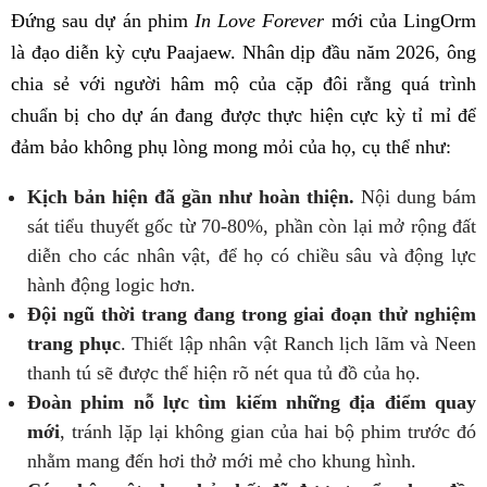
Đứng sau dự án phim
In Love Forever
mới của LingOrm
là đạo diễn kỳ cựu Paajaew. Nhân dịp đầu năm 2026, ông
chia sẻ với người hâm mộ của cặp đôi rằng quá trình
chuẩn bị cho dự án đang được thực hiện cực kỳ tỉ mỉ để
đảm bảo không phụ lòng mong mỏi của họ, cụ thể như:
Kịch bản hiện đã gần như hoàn thiện.
Nội dung bám
sát tiểu thuyết gốc từ 70-80%, phần còn lại mở rộng đất
diễn cho các nhân vật, để họ có chiều sâu và động lực
hành động logic hơn.
Đội ngũ thời trang đang trong giai đoạn thử nghiệm
trang phục
. Thiết lập nhân vật Ranch lịch lãm và Neen
thanh tú sẽ được thể hiện rõ nét qua tủ đồ của họ.
Đoàn phim nỗ lực tìm kiếm những địa điểm quay
mới
, tránh lặp lại không gian của hai bộ phim trước đó
nhằm mang đến hơi thở mới mẻ cho khung hình.