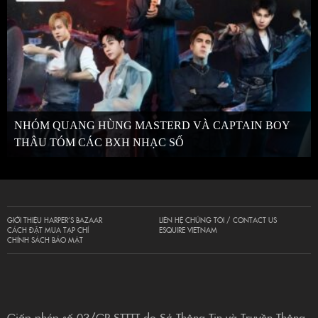
NHÓM QUANG HÙNG MASTERD VÀ CAPTAIN BOY
THÂU TÓM CÁC BXH NHẠC SỐ
GIỚI THIỆU HARPER’S BAZAAR
LIÊN HỆ CHÚNG TÔI / CONTACT US
CÁCH ĐẶT MUA TẠP CHÍ
ESQUIRE VIETNAM
CHÍNH SÁCH BẢO MẬT
Giấp phép số 03/GP-STTTT do Sở Thông Tin và Truyền Thông