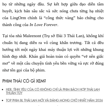
họ từ những ngày đầu. Sự kết hợp giữa đạo diễn tâm
huyết, kịch bản sâu sắc và sức nóng chưa từng hạ nhiệt
của LingOrm chính là “công thức vàng” bảo chứng cho
thành công của
In Love Forever
.
Tại tòa nhà Maleenont (Trụ sở Đài 3 Thái Lan), không khí
chuẩn bị đang diễn ra vô cùng khẩn trương. Tất cả đều
hướng tới một ngày khai máy thuận lợi với những khung
hình đẹp nhất. Khán giả hoàn toàn có quyền “vẽ nên giấc
mơ” về một câu chuyện tình yêu bền vững và rực rỡ đúng
như tên gọi của bộ phim.
PHIM THÁI CÓ GÌ XEM?
HER: TÌNH YÊU CỦA CÔ KHÔNG CHỈ LÀ PHIM BÁCH HỢP THÁI LAN
THUẦN TÚY
TOP PHIM BL THÁI LAN MỚI VÀ ĐÁNG MONG CHỜ NHẤT NĂM 2026