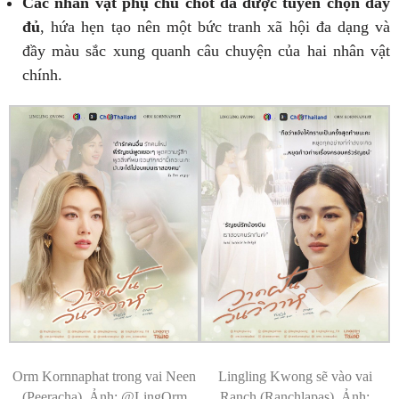
Các nhân vật phụ chủ chốt đã được tuyển chọn đầy
đủ
, hứa hẹn tạo nên một bức tranh xã hội đa dạng và
đầy màu sắc xung quanh câu chuyện của hai nhân vật
chính.
Orm Kornnaphat trong vai Neen
Lingling Kwong sẽ vào vai
(Peeracha). Ảnh: @LingOrm
Ranch (Ranchlapas). Ảnh: