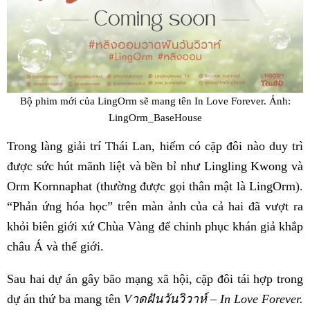
Bộ phim mới của LingOrm sẽ mang tên In Love Forever. Ảnh:
LingOrm_BaseHouse
Trong làng giải trí Thái Lan, hiếm có cặp đôi nào duy trì
được sức hút mãnh liệt và bền bỉ như Lingling Kwong và
Orm Kornnaphat (thường được gọi thân mật là LingOrm).
“Phản ứng hóa học” trên màn ảnh của cả hai đã vượt ra
khỏi biên giới xứ Chùa Vàng để chinh phục khán giả khắp
châu Á và thế giới.
Sau hai dự án gây bão mạng xã hội, cặp đôi tái hợp trong
dự án thứ ba mang tên
Vาดฝันวันวิวาห์ – In Love Forever.