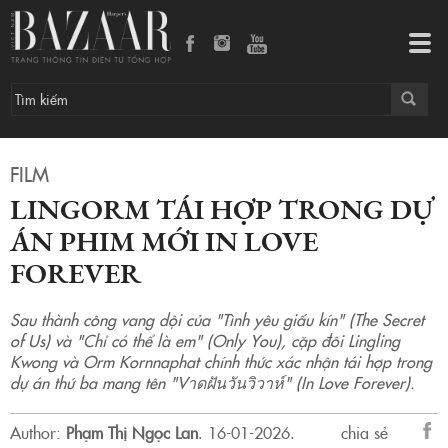
LingOrm tái hợp trong dự án phim mới In Love Forever
Tog
navi
FILM
LINGORM TÁI HỢP TRONG DỰ
ÁN PHIM MỚI IN LOVE
FOREVER
Sau thành công vang dội của "Tình yêu giấu kín" (The Secret
of Us) và "Chỉ có thể là em" (Only You), cặp đôi Lingling
Kwong và Orm Kornnaphat chính thức xác nhận tái hợp trong
dự án thứ ba mang tên "Vาดฝันวันวิวาห์" (In Love Forever).
Author:
Phạm Thị Ngọc Lan
.
16-01-2026.
chia sẻ