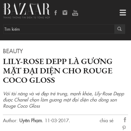
LILY-ROSE DEPP là gương mặt đại diện cho ROUGE COCO GLOSS
Tog
navi
BEAUTY
LILY-ROSE DEPP LÀ GƯƠNG
MẶT ĐẠI DIỆN CHO ROUGE
COCO GLOSS
Với tài năng và vẻ đẹp trẻ trung, mạnh khỏe, Lily-Rose Depp
được Chanel chọn làm gương mặt đại diện cho dòng son
Rouge Coco Gloss
Author:
Uyên Phạm
.
11-03-2017.
chia sẻ
sẻ