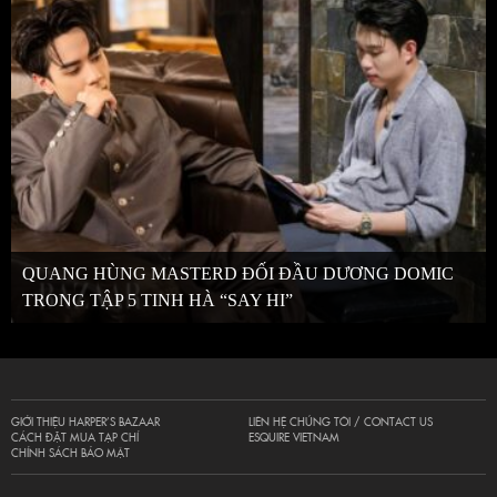
QUANG HÙNG MASTERD ĐỐI ĐẦU DƯƠNG DOMIC
TRONG TẬP 5 TINH HÀ “SAY HI”
GIỚI THIỆU HARPER’S BAZAAR
LIÊN HỆ CHÚNG TÔI / CONTACT US
CÁCH ĐẶT MUA TẠP CHÍ
ESQUIRE VIETNAM
CHÍNH SÁCH BẢO MẬT