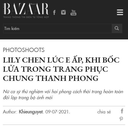
Lily Chen lúc e ấp, khi bốc lửa trong trang phục Chung Thanh Phong
Tog
navi
PHOTOSHOOTS
LILY CHEN LÚC E ẤP, KHI BỐC
LỬA TRONG TRANG PHỤC
CHUNG THANH PHONG
Nữ ca sỹ thử nghiệm với hai phong cách thời trang hoàn toàn
đối lập trong bộ ảnh mới
Author:
Khieunguyet
.
09-07-2021.
chia sẻ
sẻ
Fac