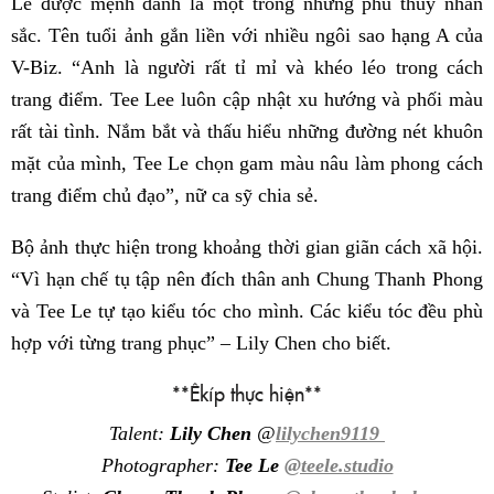
Le được mệnh danh là một trong những phù thủy nhan
sắc. Tên tuổi ảnh gắn liền với nhiều ngôi sao hạng A của
V-Biz. “Anh là người rất tỉ mỉ và khéo léo trong cách
trang điểm. Tee Lee luôn cập nhật xu hướng và phối màu
rất tài tình. Nắm bắt và thấu hiểu những đường nét khuôn
mặt của mình, Tee Le chọn gam màu nâu làm phong cách
trang điểm chủ đạo”, nữ ca sỹ chia sẻ.
Bộ ảnh thực hiện trong khoảng thời gian giãn cách xã hội.
“Vì hạn chế tụ tập nên đích thân anh Chung Thanh Phong
và Tee Le tự tạo kiểu tóc cho mình. Các kiểu tóc đều phù
hợp với từng trang phục” – Lily Chen cho biết.
**Êkíp thực hiện**
Talent:
Lily Chen
@
lilychen9119
Photographer:
Tee Le
@teele.studio