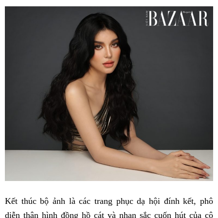
Kết thúc bộ ảnh là các trang phục dạ hội đính kết, phô
diễn thân hình đồng hồ cát và nhan sắc cuốn hút của cô