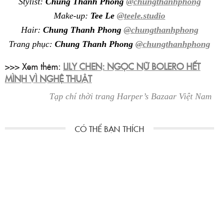
Stylist:
Chung Thanh Phong
@chungthanhphong
Make-up:
Tee Le
@teele.studio
Hair:
Chung Thanh Phong
@chungthanhphong
Trang phục:
Chung Thanh Phong
@chungthanhphong
>>> Xem thêm:
LILY CHEN: NGỌC NỮ BOLERO HẾT
MÌNH VÌ NGHỆ THUẬT
Tạp chí thời trang Harper’s Bazaar Việt Nam