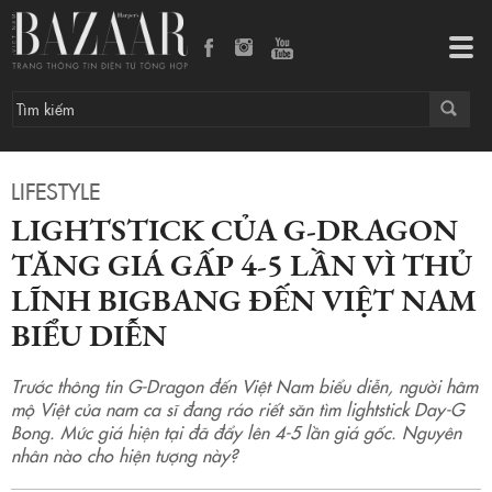
Lightstick của G-Dragon tăng giá gấp 4-5 lần vì thủ lĩnh BIGBANG đến Việt Nam biểu diễn
Tog
navi
LIFESTYLE
LIGHTSTICK CỦA G-DRAGON
TĂNG GIÁ GẤP 4-5 LẦN VÌ THỦ
LĨNH BIGBANG ĐẾN VIỆT NAM
BIỂU DIỄN
Trước thông tin G-Dragon đến Việt Nam biểu diễn, người hâm
mộ Việt của nam ca sĩ đang ráo riết săn tìm lightstick Day-G
Bong. Mức giá hiện tại đã đẩy lên 4-5 lần giá gốc. Nguyên
nhân nào cho hiện tượng này?