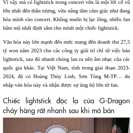
Vì vậy mà có lightstick trong concert vừa là một lời cổ vũ
lớn nhất đến thần tượng, vừa nâng tầm cảm giác như đang
hòa mình vào concert. Không muốn bị lạc lõng, nhiều fan
hâm mộ nhất định sắm cho mình một chiếc lightstick.
Văn hóa này lớn mạnh đến mức mang đến doanh thu 27,5
tỷ won năm 2023 cho các công ty giải trí chỉ từ việc bán
lightstick, sau đó nhanh chóng lan ra nền âm nhạc của các
quốc gia khác. Tại Việt Nam, tính trong giai đoạn 2023-
2024, đã có Hoàng Thùy Linh, Sơn Tùng M-TP… du
nhập văn hóa này và nhận được sự ủng hộ lớn từ fan.
Chiếc lightstick độc lạ của G-Dragon
cháy hàng rất nhanh sau khi mở bán