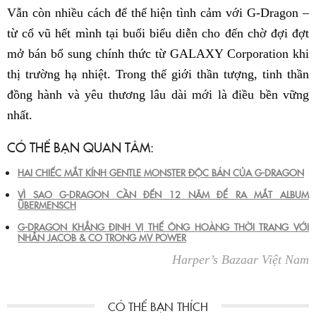
Vẫn còn nhiều cách để thể hiện tình cảm với G-Dragon –
từ cổ vũ hết mình tại buổi biểu diễn cho đến chờ đợi đợt
mở bán bổ sung chính thức từ GALAXY Corporation khi
thị trường hạ nhiệt. Trong thế giới thần tượng, tinh thần
đồng hành và yêu thương lâu dài mới là điều bền vững
nhất.
CÓ THỂ BẠN QUAN TÂM:
HAI CHIẾC MẮT KÍNH GENTLE MONSTER ĐỘC BẢN CỦA G-DRAGON
VÌ SAO G-DRAGON CẦN ĐẾN 12 NĂM ĐỂ RA MẮT ALBUM
ÜBERMENSCH
G-DRAGON KHẲNG ĐỊNH VỊ THẾ ÔNG HOÀNG THỜI TRANG VỚI
NHẪN JACOB & CO TRONG MV POWER
Harper’s Bazaar Việt Nam