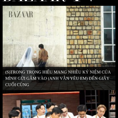
(S)TRONG TRỌNG HIẾU MANG NHIỀU KỶ NIỆM CỦA
MÌNH GỬI GẮM VÀO (ANH VẪN YÊU EM) ĐẾN GIÂY
CUỐI CÙNG