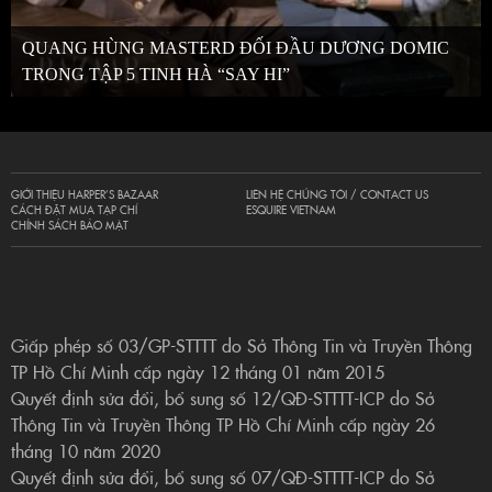
QUANG HÙNG MASTERD ĐỐI ĐẦU DƯƠNG DOMIC
TRONG TẬP 5 TINH HÀ “SAY HI”
GIỚI THIỆU HARPER’S BAZAAR
LIÊN HỆ CHÚNG TÔI / CONTACT US
CÁCH ĐẶT MUA TẠP CHÍ
ESQUIRE VIETNAM
CHÍNH SÁCH BẢO MẬT
Giấp phép số 03/GP-STTTT do Sở Thông Tin và Truyền Thông
TP Hồ Chí Minh cấp ngày 12 tháng 01 năm 2015
Quyết định sửa đổi, bổ sung số 12/QĐ-STTTT-ICP do Sở
Thông Tin và Truyền Thông TP Hồ Chí Minh cấp ngày 26
tháng 10 năm 2020
Quyết định sửa đổi, bổ sung số 07/QĐ-STTTT-ICP do Sở