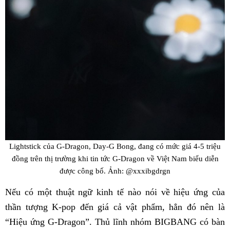
Lightstick của G-Dragon, Day-G Bong, đang có mức giá 4-5 triệu
đồng trên thị trường khi tin tức G-Dragon về Việt Nam biểu diễn
được công bố. Ảnh: @xxxibgdrgn
Nếu có một thuật ngữ kinh tế nào nói về hiệu ứng của
thần tượng K-pop đến giá cả vật phẩm, hẳn đó nên là
“Hiệu ứng G-Dragon”. Thủ lĩnh nhóm BIGBANG có bàn