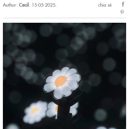
Author:
Cecil
.
15-05-2025.
chia sẻ
sẻ
Fac