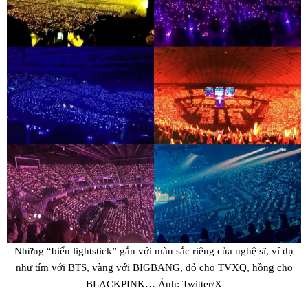
Những “biển lightstick” gắn với màu sắc riêng của nghệ sĩ, ví dụ
như tím với BTS, vàng với BIGBANG, đỏ cho TVXQ, hồng cho
BLACKPINK… Ảnh: Twitter/X