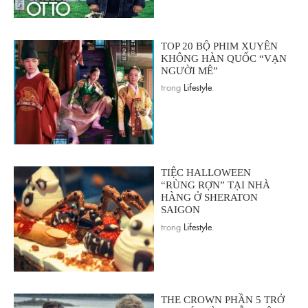
TOP 20 BỘ PHIM XUYÊN
KHÔNG HÀN QUỐC “VẠN
NGƯỜI MÊ”
trong
Lifestyle
.
TIỆC HALLOWEEN
“RÙNG RỢN” TẠI NHÀ
HÀNG Ở SHERATON
SAIGON
trong
Lifestyle
.
THE CROWN PHẦN 5 TRỞ