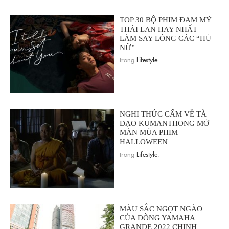
TOP 30 BỘ PHIM ĐAM MỸ
THÁI LAN HAY NHẤT
LÀM SAY LÒNG CÁC “HỦ
NỮ”
trong
Lifestyle
.
NGHI THỨC CẤM VỀ TÀ
ĐẠO KUMANTHONG MỞ
MÀN MÙA PHIM
HALLOWEEN
trong
Lifestyle
.
MÀU SẮC NGỌT NGÀO
CỦA DÒNG YAMAHA
GRANDE 2022 CHINH