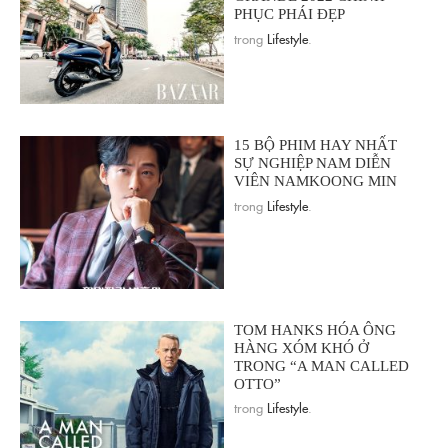
PHỤC PHÁI ĐẸP
trong
Lifestyle
.
15 BỘ PHIM HAY NHẤT
SỰ NGHIỆP NAM DIỄN
VIÊN NAMKOONG MIN
trong
Lifestyle
.
TOM HANKS HÓA ÔNG
HÀNG XÓM KHÓ Ở
TRONG “A MAN CALLED
OTTO”
trong
Lifestyle
.