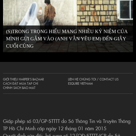
(S)TRONG TRỌNG HIẾU MANG NHIỀU KỶ NIỆM CỦA
MÌNH GỬI GẮM VÀO (ANH VẪN YÊU EM) ĐẾN GIÂY
CUỐI CÙNG
GIỚI THIỆU HARPER’S BAZAAR
LIÊN HỆ CHÚNG TÔI / CONTACT US
CÁCH ĐẶT MUA TẠP CHÍ
ESQUIRE VIETNAM
CHÍNH SÁCH BẢO MẬT
Giấp phép số 03/GP-STTTT do Sở Thông Tin và Truyền Thông
TP Hồ Chí Minh cấp ngày 12 tháng 01 năm 2015
Quyết định sửa đổi, bổ sung số 12/QĐ-STTTT-ICP do Sở