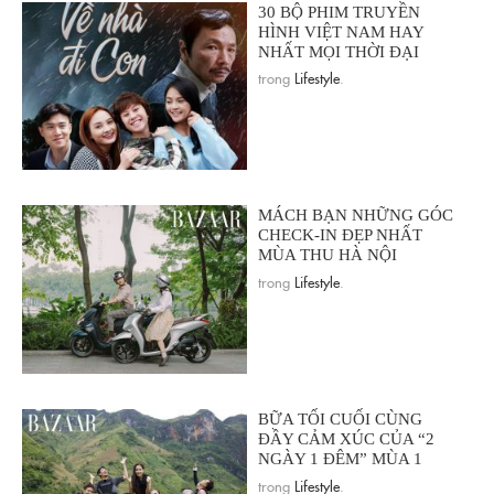
30 BỘ PHIM TRUYỀN
HÌNH VIỆT NAM HAY
NHẤT MỌI THỜI ĐẠI
trong
Lifestyle
.
MÁCH BẠN NHỮNG GÓC
CHECK-IN ĐẸP NHẤT
MÙA THU HÀ NỘI
trong
Lifestyle
.
BỮA TỐI CUỐI CÙNG
ĐẦY CẢM XÚC CỦA “2
NGÀY 1 ĐÊM” MÙA 1
trong
Lifestyle
.