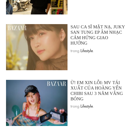
SAU CA SĨ MẶT NẠ, JUKY
SAN TUNG EP ÂM NHẠC
CẢM HỨNG GIAO
HƯỞNG
trong
Lifestyle
.
Ừ! EM XIN LỖI: MV TÁI
XUẤT CỦA HOÀNG YẾN
CHIBI SAU 3 NĂM VẮNG
BÓNG
trong
Lifestyle
.