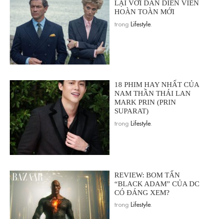
LẠI VỚI DÀN DIỄN VIÊN
HOÀN TOÀN MỚI
trong
Lifestyle
.
18 PHIM HAY NHẤT CỦA
NAM THẦN THÁI LAN
MARK PRIN (PRIN
SUPARAT)
trong
Lifestyle
.
REVIEW: BOM TẤN
“BLACK ADAM” CỦA DC
CÓ ĐÁNG XEM?
trong
Lifestyle
.