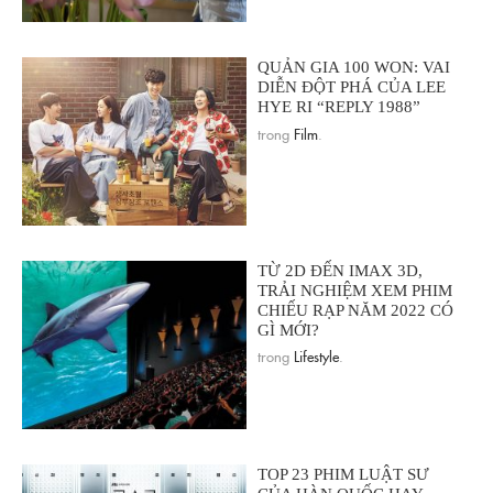
QUẢN GIA 100 WON: VAI
DIỄN ĐỘT PHÁ CỦA LEE
HYE RI “REPLY 1988”
trong
Film
.
TỪ 2D ĐẾN IMAX 3D,
TRẢI NGHIỆM XEM PHIM
CHIẾU RẠP NĂM 2022 CÓ
GÌ MỚI?
trong
Lifestyle
.
TOP 23 PHIM LUẬT SƯ