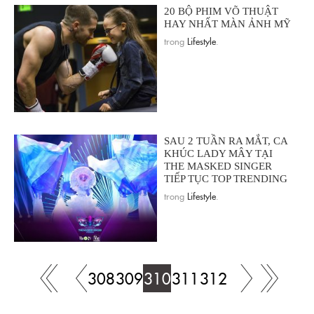
20 BỘ PHIM VÕ THUẬT
HAY NHẤT MÀN ẢNH MỸ
trong
Lifestyle
.
SAU 2 TUẦN RA MẮT, CA
KHÚC LADY MÂY TẠI
THE MASKED SINGER
TIẾP TỤC TOP TRENDING
trong
Lifestyle
.
308
309
310
311
312