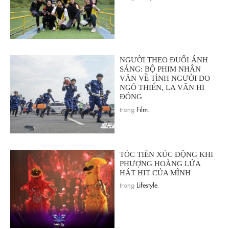
NGƯỜI THEO ĐUỔI ÁNH
SÁNG: BỘ PHIM NHÂN
VĂN VỀ TÌNH NGƯỜI DO
NGÔ THIẾN, LA VÂN HI
ĐÓNG
trong
Film
.
TÓC TIÊN XÚC ĐỘNG KHI
PHƯỢNG HOÀNG LỬA
HÁT HIT CỦA MÌNH
trong
Lifestyle
.