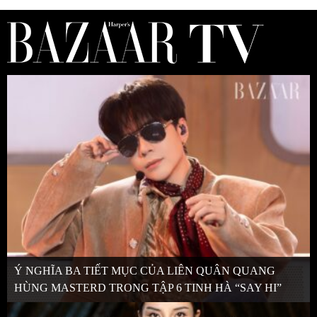
Ý NGHĨA BA TIẾT MỤC CỦA LIÊN QUÂN QUANG
HÙNG MASTERD TRONG TẬP 6 TINH HÀ “SAY HI”