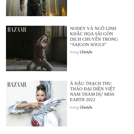
NODEY VÀ NGÔ LINH
KHẮC HỌA SÀI GÒN
DỊCH CHUYỂN TRONG
“SAIGON SOULS”
trong
Lifestyle
.
Á HẬU THẠCH THU
THẢO ĐẠI DIỆN VIỆT
NAM THAM DỰ MISS
EARTH 2022
trong
Lifestyle
.