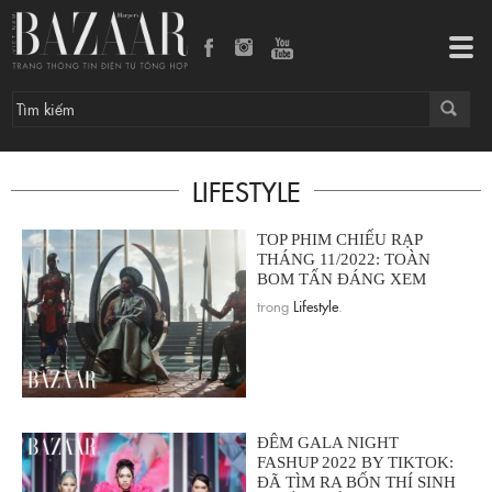
Tog
navi
LIFESTYLE
TOP PHIM CHIẾU RẠP
THÁNG 11/2022: TOÀN
BOM TẤN ĐÁNG XEM
trong
Lifestyle
.
ĐÊM GALA NIGHT
FASHUP 2022 BY TIKTOK:
ĐÃ TÌM RA BỐN THÍ SINH