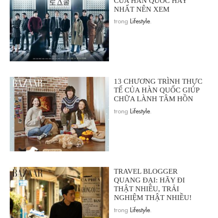
CỦA HÀN QUỐC HAY
NHẤT NÊN XEM
trong
Lifestyle
.
13 CHƯƠNG TRÌNH THỰC
TẾ CỦA HÀN QUỐC GIÚP
CHỮA LÀNH TÂM HỒN
trong
Lifestyle
.
TRAVEL BLOGGER
QUANG ĐẠI: HÃY ĐI
THẬT NHIỀU, TRẢI
NGHIỆM THẬT NHIỀU!
trong
Lifestyle
.