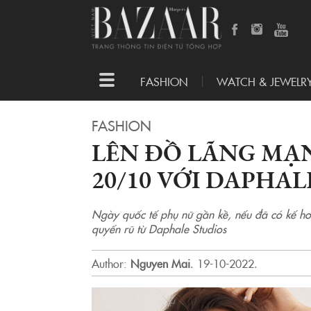
Toggle
FASHION
WATCH & JEWELR
navigation
FASHION
LÊN ĐỒ LÃNG MẠN
20/10 VỚI DAPHAL
Ngày quốc tế phụ nữ gần kề, nếu đã có kế hoạ
quyến rũ từ Daphale Studios
Author:
Nguyen Mai
.
19-10-2022.