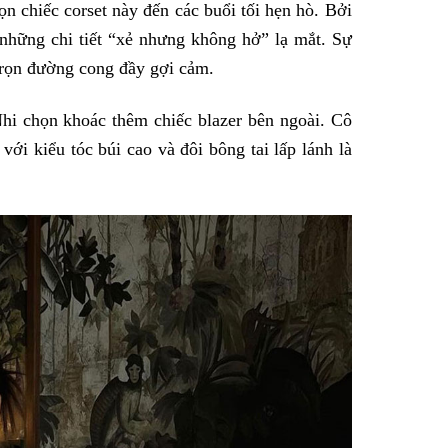
n chiếc corset này đến các buổi tối hẹn hò. Bởi
i những chi tiết “xẻ nhưng không hở” lạ mắt. Sự
trọn đường cong đầy gợi cảm.
Nhi chọn khoác thêm chiếc blazer bên ngoài. Cô
với kiểu tóc búi cao và đôi bông tai lấp lánh là