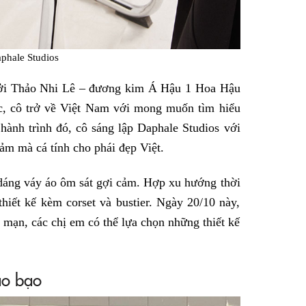
phale Studios
 bởi Thảo Nhi Lê – đương kim Á Hậu 1 Hoa Hậu
, cô trở về Việt Nam với mong muốn tìm hiểu
ành trình đó, cô sáng lập Daphale Studios với
m mà cá tính cho phái đẹp Việt.
 dáng váy áo ôm sát gợi cảm. Hợp xu hướng thời
thiết kế kèm corset và bustier. Ngày 20/10 này,
 mạn, các chị em có thể lựa chọn những thiết kế
áo bạo