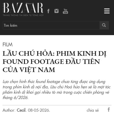
Lầu chú Hỏa: Phim kinh dị found footage đầu tiên của Việt Nam
Tog
navi
FILM
LẦU CHÚ HỎA: PHIM KINH DỊ
FOUND FOOTAGE ĐẦU TIÊN
CỦA VIỆT NAM
Lựa chọn hình thức found footage chưa từng được ứng dụng
trong phim kinh dị nội địa, Lầu chú Hoả hứa hẹn sẽ là một tác
phẩm kinh dị khơi gợi nhiều tò mò trong cuộc chiến phòng vé
tháng 6/2026.
Author:
Cecil
.
08-05-2026.
chia sẻ