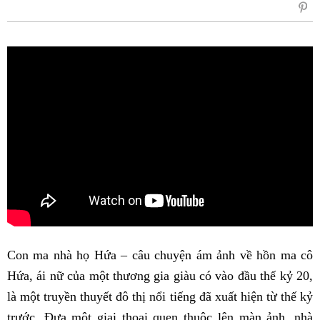
sẻ
Fac
Con ma nhà họ Hứa – câu chuyện ám ảnh về hồn ma cô
Hứa, ái nữ của một thương gia giàu có vào đầu thế kỷ 20,
là một truyền thuyết đô thị nổi tiếng đã xuất hiện từ thế kỷ
trước. Đưa một giai thoại quen thuộc lên màn ảnh, nhà