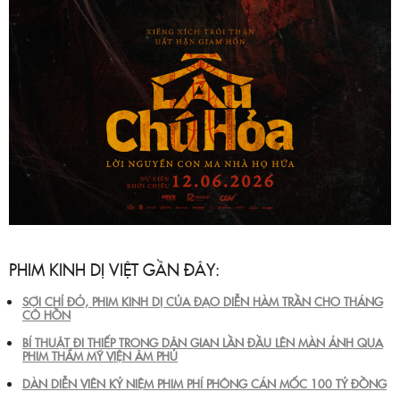
PHIM KINH DỊ VIỆT GẦN ĐÂY:
SỢI CHỈ ĐỎ, PHIM KINH DỊ CỦA ĐẠO DIỄN HÀM TRẦN CHO THÁNG
CÔ HỒN
BÍ THUẬT ĐI THIẾP TRONG DÂN GIAN LẦN ĐẦU LÊN MÀN ẢNH QUA
PHIM THẨM MỸ VIỆN ÂM PHỦ
DÀN DIỄN VIÊN KỶ NIỆM PHIM PHÍ PHÔNG CÁN MỐC 100 TỶ ĐỒNG