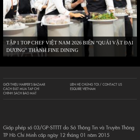
TẬP 1 TOP CHEF VIỆT NAM 2026 BIẾN “QUÁI VẬT ĐẠI
DƯƠNG” THÀNH FINE DINING
GIỚI THIỆU HARPER’S BAZAAR
LIÊN HỆ CHÚNG TÔI / CONTACT US
CÁCH ĐẶT MUA TẠP CHÍ
ESQUIRE VIETNAM
CHÍNH SÁCH BẢO MẬT
Giấp phép số 03/GP-STTTT do Sở Thông Tin và Truyền Thông
TP Hồ Chí Minh cấp ngày 12 tháng 01 năm 2015