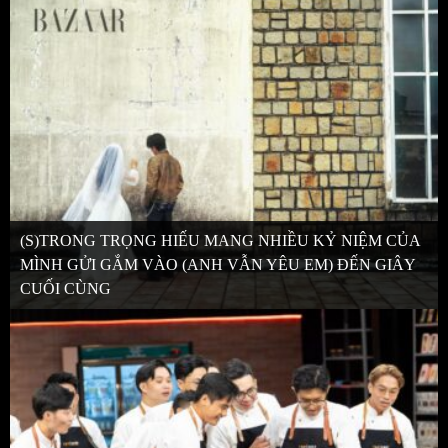
(S)TRONG TRỌNG HIẾU MANG NHIỀU KỶ NIỆM CỦA
MÌNH GỬI GẮM VÀO (ANH VẪN YÊU EM) ĐẾN GIÂY
CUỐI CÙNG