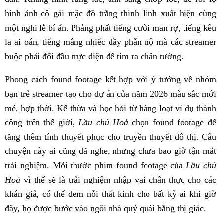
hình ảnh cô gái mặc đồ trắng thình lình xuất hiện cùng
một nghi lễ bí ẩn. Phảng phất tiếng cười man rợ, tiếng kêu
la ai oán, tiếng mắng nhiếc đầy phẫn nộ mà các streamer
buộc phải đối đầu trực diện để tìm ra chân tướng.
Phong cách found footage kết hợp với ý tưởng về nhóm
bạn trẻ streamer tạo cho dự án của năm 2026 màu sắc mới
mẻ, hợp thời. Kế thừa và học hỏi từ hàng loạt ví dụ thành
công trên thế giới,
Lầu chú Hoả
chọn found footage để
tăng thêm tính thuyết phục cho truyền thuyết đô thị. Câu
chuyện này ai cũng đã nghe, nhưng chưa bao giờ tận mắt
trải nghiệm. Mỗi thước phim found footage của
Lầu chú
Hoả
vì thế sẽ là trải nghiệm nhập vai chân thực cho các
khán giả, có thể đem nỗi thất kinh cho bất kỳ ai khi giờ
đây, họ được bước vào ngôi nhà quỷ quái bằng thị giác.