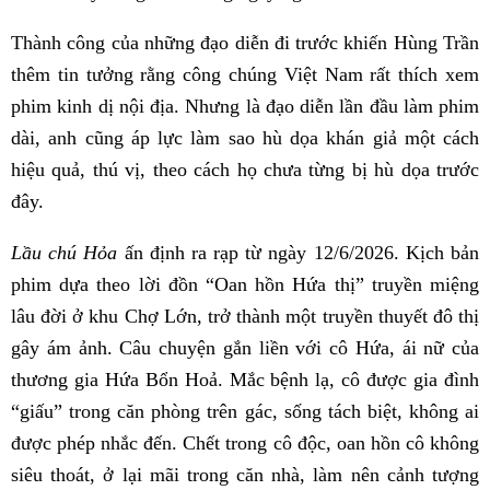
Thành công của những đạo diễn đi trước khiến Hùng Trần
thêm tin tưởng rằng công chúng Việt Nam rất thích xem
phim kinh dị nội địa. Nhưng là đạo diễn lần đầu làm phim
dài, anh cũng áp lực làm sao hù dọa khán giả một cách
hiệu quả, thú vị, theo cách họ chưa từng bị hù dọa trước
đây.
Lầu chú Hỏa
ấn định ra rạp từ ngày 12/6/2026. Kịch bản
phim dựa theo lời đồn “Oan hồn Hứa thị” truyền miệng
lâu đời ở khu Chợ Lớn, trở thành một truyền thuyết đô thị
gây ám ảnh. Câu chuyện gắn liền với cô Hứa, ái nữ của
thương gia Hứa Bổn Hoả. Mắc bệnh lạ, cô được gia đình
“giấu” trong căn phòng trên gác, sống tách biệt, không ai
được phép nhắc đến. Chết trong cô độc, oan hồn cô không
siêu thoát, ở lại mãi trong căn nhà, làm nên cảnh tượng