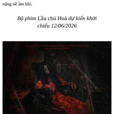
nặng nề âm khí.
Bộ phim
Lầu chú Hoả
dự kiến khởi
chiếu 12/06/2026