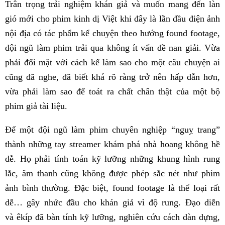
Trân trọng trải nghiệm khán giả và muốn mang đến làn
gió mới cho phim kinh dị Việt khi đây là lần đầu điện ảnh
nội địa có tác phẩm kể chuyện theo hướng found footage,
đội ngũ làm phim trải qua không ít vấn đề nan giải. Vừa
phải đối mặt với cách kể làm sao cho một câu chuyện ai
cũng đã nghe, đã biết khá rõ ràng trở nên hấp dẫn hơn,
vừa phải làm sao để toát ra chất chân thật của một bộ
phim giả tài liệu.
Để một đội ngũ làm phim chuyên nghiệp “nguỵ trang”
thành những tay streamer khám phá nhà hoang không hề
dễ. Họ phải tính toán kỹ lưỡng những khung hình rung
lắc, âm thanh cũng không được phép sắc nét như phim
ảnh bình thường. Đặc biệt, found footage là thể loại rất
dễ… gây nhức đầu cho khán giả vì độ rung. Đạo diễn
và êkíp đã bàn tính kỹ lưỡng, nghiên cứu cách dàn dựng,