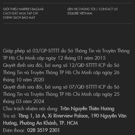
GIỚI THIỆU HARPER’S BAZAAR
LIÊN HỆ CHÚNG TÔI / CONTACT US
CÁCH ĐẶT MUA TẠP CHÍ
ESQUIRE VIETNAM
CHÍNH SÁCH BẢO MẬT
Giấp phép số 03/GP-STTTT do Sở Thông Tin và Truyền Thông
TP Hồ Chí Minh cấp ngày 12 tháng 01 năm 2015
Quyết định sửa đổi, bổ sung số 12/QĐ-STTTT-ICP do Sở
Thông Tin và Truyền Thông TP Hồ Chí Minh cấp ngày 26
tháng 10 năm 2020
Quyết định sửa đổi, bổ sung số 07/QĐ-STTTT-ICP do Sở
Thông Tin và Truyền Thông TP Hồ Chí Minh cấp ngày 25
tháng 03 năm 2024
Chịu trách nhiệm nội dung:
Trần Nguyễn Thiên Hương
Trụ sở:
Tầng 1, Lô A, Xi Riverview Palace, 190 Nguyễn Văn
Hưởng, Phường An Khánh, TP. HCM
Điện thoại:
028 3519 2301