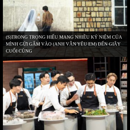
(S)TRONG TRỌNG HIẾU MANG NHIỀU KỶ NIỆM CỦA
MÌNH GỬI GẮM VÀO (ANH VẪN YÊU EM) ĐẾN GIÂY
CUỐI CÙNG