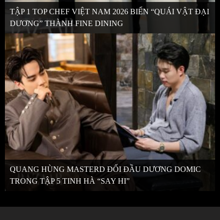
TẬP 1 TOP CHEF VIỆT NAM 2026 BIẾN “QUÁI VẬT ĐẠI
DƯƠNG” THÀNH FINE DINING
QUANG HÙNG MASTERD ĐỐI ĐẦU DƯƠNG DOMIC
TRONG TẬP 5 TINH HÀ “SAY HI”