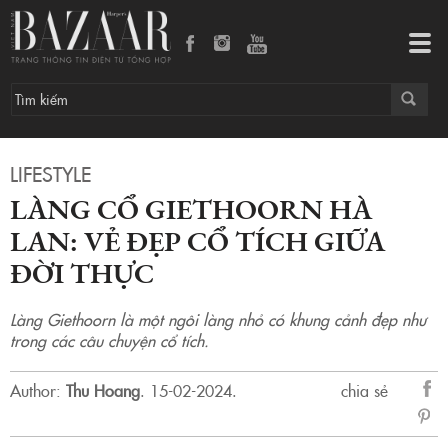
Làng cổ Giethoorn Hà Lan: Vẻ đẹp cổ tích giữa đời thực
Tog
navi
LIFESTYLE
LÀNG CỔ GIETHOORN HÀ
LAN: VẺ ĐẸP CỔ TÍCH GIỮA
ĐỜI THỰC
Làng Giethoorn là một ngôi làng nhỏ có khung cảnh đẹp như
trong các câu chuyện cổ tích.
Author:
Thu Hoang
.
15-02-2024.
chia sẻ
sẻ
Fac