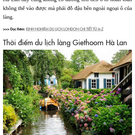
không thể vào được mà phải đỗ đậu bên ngoài ngoại ô của
làng.
>>> Đọc thêm:
KINH NGHIỆM DU LỊCH LONDON CHI TIẾT TỪ A-Z
Thời điểm du lịch làng Giethoorn Hà Lan