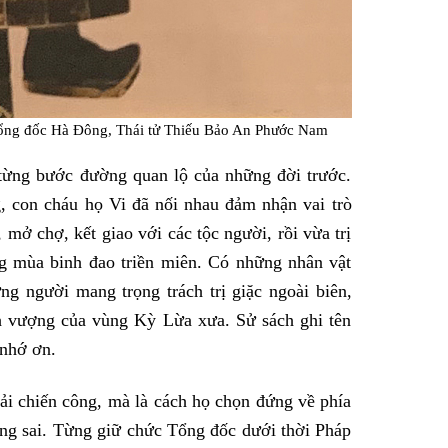
Tổng đốc Hà Đông, Thái tử Thiếu Bảo An Phước Nam
 từng bước đường quan lộ của những đời trước.
g, con cháu họ Vi đã nối nhau đảm nhận vai trò
mở chợ, kết giao với các tộc người, rồi vừa trị
ng mùa binh đao triền miên. Có những nhân vật
g người mang trọng trách trị giặc ngoài biên,
h vượng của vùng Kỳ Lừa xưa. Sử sách ghi tên
 nhớ ơn.
i chiến công, mà là cách họ chọn đứng về phía
úng sai. Từng giữ chức Tổng đốc dưới thời Pháp