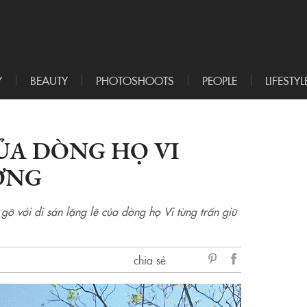
Y
BEAUTY
PHOTOSHOOTS
PEOPLE
LIFESTYL
CỦA DÒNG HỌ VI
ƠNG
gỡ với di sản lặng lẽ của dòng họ Vi từng trấn giữ
chia sẻ
sẻ
Facebook