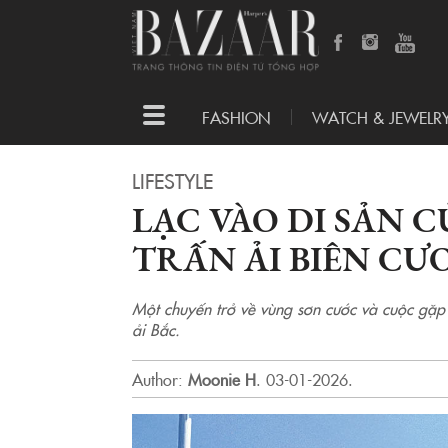
Toggle
FASHION
WATCH & JEWELR
navigation
LIFESTYLE
LẠC VÀO DI SẢN 
TRẤN ẢI BIÊN CƯ
Một chuyến trở về vùng sơn cước và cuộc gặp 
ải Bắc.
Author:
Moonie H
.
03-01-2026.