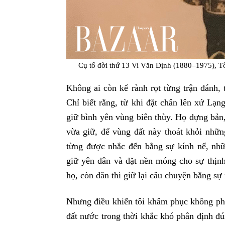
Cụ tổ đời thứ 13 Vi Văn Định (1880–1975), 
Không ai còn kể rành rọt từng trận đánh,
Chỉ biết rằng, từ khi đặt chân lên xứ Lạn
giữ bình yên vùng biên thùy. Họ dựng bản, 
vừa giữ, để vùng đất này thoát khỏi nhữ
từng được nhắc đến bằng sự kính nể, nhữn
giữ yên dân và đặt nền móng cho sự thịn
họ, còn dân thì giữ lại câu chuyện bằng sự
Nhưng điều khiến tôi khâm phục không phả
đất nước trong thời khắc khó phân định đ