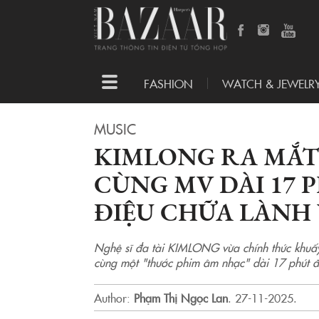
Toggle
FASHION
WATCH & JEWELR
navigation
MUSIC
KIMLONG RA MẮT 
CÙNG MV DÀI 17 P
ĐIỆU CHỮA LÀNH
Nghệ sĩ đa tài KIMLONG vừa chính thức khuấy
cùng một "thước phim âm nhạc" dài 17 phút 
Author:
Phạm Thị Ngọc Lan
.
27-11-2025.