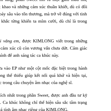
át khao và những cảm xúc thuần khiết, dù có đôi
áy sâu vào tổn thương, mà trở về đúng với tinh
 khắc từng khiến ta mỉm cười, dù chỉ là trong
i vắng em
, được KIMLONG viết trong những
g cảm xúc cũ còn vương vấn chưa dứt. Cảm giác
ính để anh sáng tác ca khúc này.
ào EP như một cột mốc đặc biệt trong hành
g thể thiếu giúp kết nối quá khứ và hiện tại,
ục trong câu chuyện âm nhạc của nghệ sĩ.
ch nhất trong phần Sweet, được anh đầu tư kỹ
. Ca khúc không chỉ thể hiện sâu sắc tâm trạng
t cá tính âm nhạc riêng của KIMLONG.