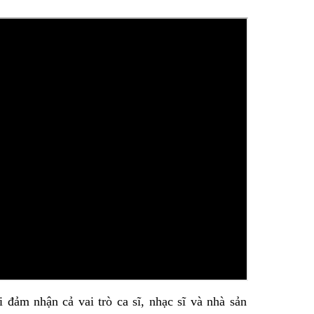
Facebook
đảm nhận cả vai trò ca sĩ, nhạc sĩ và nhà sản