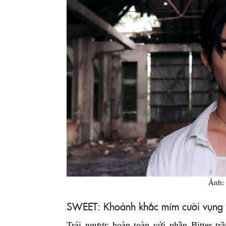
Ảnh
SWEET: Khoảnh khắc mỉm cười vụng 
Trái ngược hoàn toàn với phần Bitter 