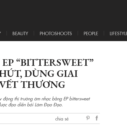
Y
BEAUTY
PHOTOSHOOTS
PEOPLE
LIFESTYL
EP “BITTERSWEET”
HÚT, DÙNG GIAI
 VẾT THƯƠNG
 động thị trường âm nhạc bằng EP bittersweet
được đạo diễn bởi Lâm Đạo Đạo.
chia sẻ
sẻ