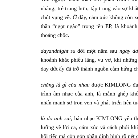
nhàng, trẻ trung hơn, tập trung vào sự kh
chút vụng về. Ở đây, cảm xúc không còn xo
thần “ngọt ngào” trong tên EP, là khoảnh
thoáng chốc.
dayandnight
ra đời một năm sau
ngày dà
khoảnh khắc phiêu lãng, vu vơ, khi nhữn
day dứt ấy đã trở thành nguồn cảm hứng ch
chẳng là gì của nhau
được KIMLONG đưa v
trình âm nhạc của anh, là mảnh ghép khôn
nhấn mạnh sự trọn vẹn và phát triển liên t
là do anh sai
, bản nhạc KIMLONG yêu thí
lưỡng về lời ca, cảm xúc và cách phối khí
hối tiếc mà còn góp phần định hình rõ né