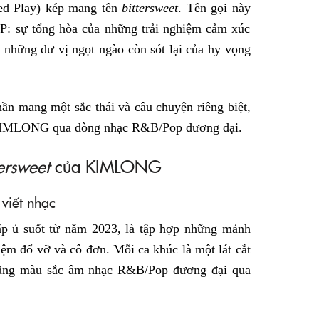
ded Play) kép mang tên
bittersweet
. Tên gọi này
EP: sự tổng hòa của những trải nghiệm cảm xúc
n những dư vị ngọt ngào còn sót lại của hy vọng
hần mang một sắc thái và câu chuyện riêng biệt,
a KIMLONG qua dòng nhạc R&B/Pop đương đại.
tersweet
của KIMLONG
 viết nhạc
p ủ suốt từ năm 2023, là tập hợp những mảnh
iệm đổ vỡ và cô đơn. Mỗi ca khúc là một lát cắt
 bằng màu sắc âm nhạc R&B/Pop đương đại qua