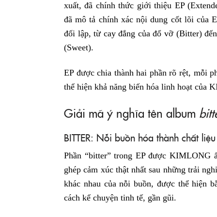
xuất, đã chính thức giới thiệu EP (Exten
đã mô tả chính xác nội dung cốt lõi của 
đối lập, từ cay đắng của đổ vỡ (Bitter) đế
(Sweet).
EP được chia thành hai phần rõ rệt, mỗi p
thể hiện khả năng biến hóa linh hoạt củ
Giải mã ý nghĩa tên album
bit
BITTER: Nỗi buồn hóa thành chất liệu
Phần “bitter” trong EP được KIMLONG ấ
ghép cảm xúc thật nhất sau những trải ngh
khác nhau của nỗi buồn, được thể hiện
cách kể chuyện tinh tế, gần gũi.