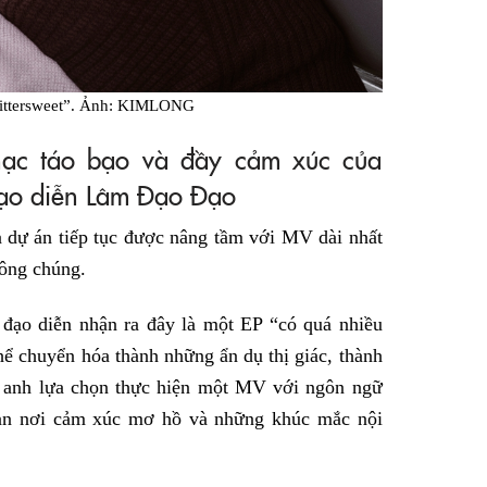
ittersweet”. Ảnh: KIMLONG
hạc táo bạo và đầy cảm xúc của
ạo diễn Lâm Đạo Đạo
 dự án tiếp tục được nâng tầm với MV dài nhất
ông chúng.
ạo diễn nhận ra đây là một EP “có quá nhiều
thể chuyển hóa thành những ẩn dụ thị giác, thành
y, anh lựa chọn thực hiện một MV với ngôn ngữ
gian nơi cảm xúc mơ hồ và những khúc mắc nội