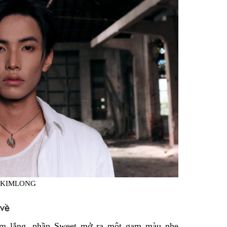
: KIMLONG
về
trầm lắng, phần Sweet mở ra một gam màu nhẹ