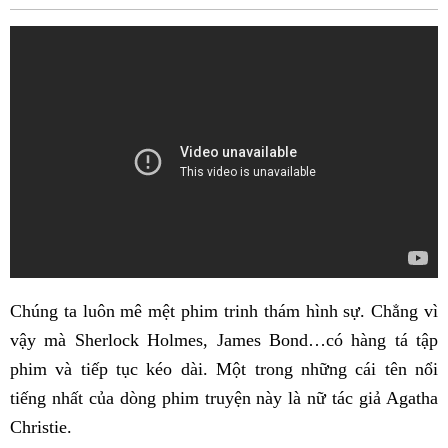
Fac
Chúng ta luôn mê mệt phim trinh thám hình sự. Chẳng vì
vậy mà Sherlock Holmes, James Bond…có hàng tá tập
phim và tiếp tục kéo dài. Một trong những cái tên nổi
tiếng nhất của dòng phim truyện này là nữ tác giả Agatha
Christie.