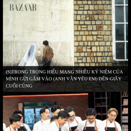
(S)TRONG TRỌNG HIẾU MANG NHIỀU KỶ NIỆM CỦA
MÌNH GỬI GẮM VÀO (ANH VẪN YÊU EM) ĐẾN GIÂY
CUỐI CÙNG