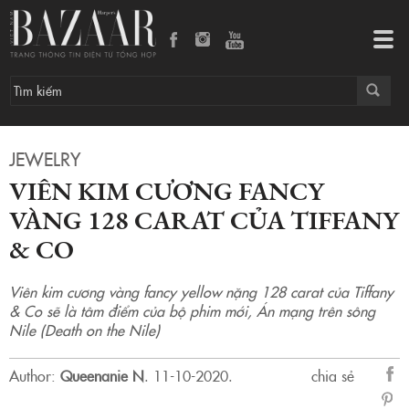
Viên kim cương fancy vàng 128 carat của Tiffany & Co
Tog
navi
JEWELRY
VIÊN KIM CƯƠNG FANCY
VÀNG 128 CARAT CỦA TIFFANY
& CO
Viên kim cương vàng fancy yellow nặng 128 carat của Tiffany
& Co sẽ là tâm điểm của bộ phim mới, Án mạng trên sông
Nile (Death on the Nile)
Author:
Queenanie N
.
11-10-2020.
chia sẻ
sẻ