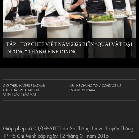
TẬP 1 TOP CHEF VIỆT NAM 2026 BIẾN “QUÁI VẬT ĐẠI
DƯƠNG” THÀNH FINE DINING
GIỚI THIỆU HARPER’S BAZAAR
LIÊN HỆ CHÚNG TÔI / CONTACT US
CÁCH ĐẶT MUA TẠP CHÍ
ESQUIRE VIETNAM
CHÍNH SÁCH BẢO MẬT
Giấp phép số 03/GP-STTTT do Sở Thông Tin và Truyền Thông
TP Hồ Chí Minh cấp ngày 12 tháng 01 năm 2015