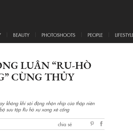
Y
BEAUTY
PHOTOSHOOTS
PEOPLE
LIFESTYL
ONG LUÂN “RU-HÒ
G” CÙNG THỦY
hay không khí sôi động nhộn nhịp của thập niên
bộ sưu tập Ru hò xự xang xê cống
chia sẻ
sẻ