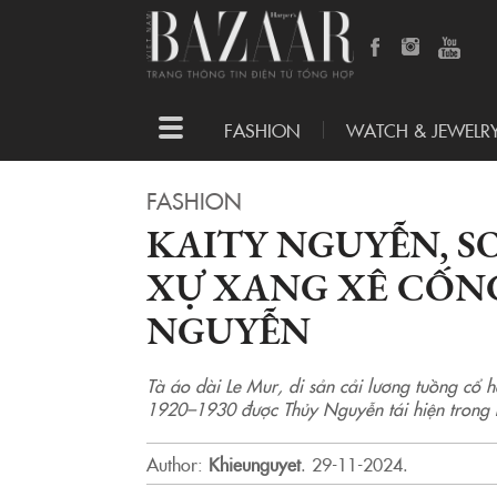
Toggle
FASHION
WATCH & JEWELR
navigation
FASHION
KAITY NGUYỄN, S
XỰ XANG XÊ CỐN
NGUYỄN
Tà áo dài Le Mur, di sản cải lương tuồng cổ 
1920–1930 được Thủy Nguyễn tái hiện trong 
Author:
Khieunguyet
.
29-11-2024.