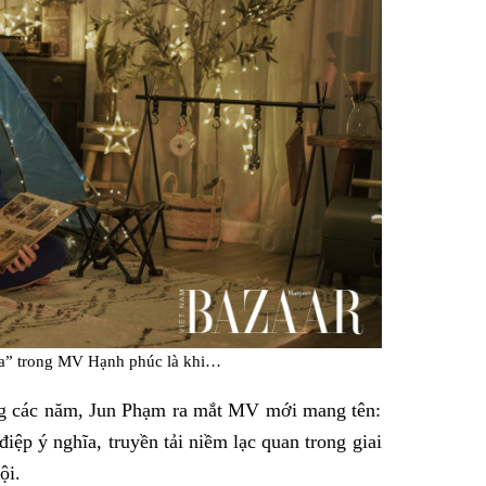
gia” trong MV Hạnh phúc là khi…
ong các năm, Jun Phạm ra mắt MV mới mang tên:
ệp ý nghĩa, truyền tải niềm lạc quan trong giai
ội.