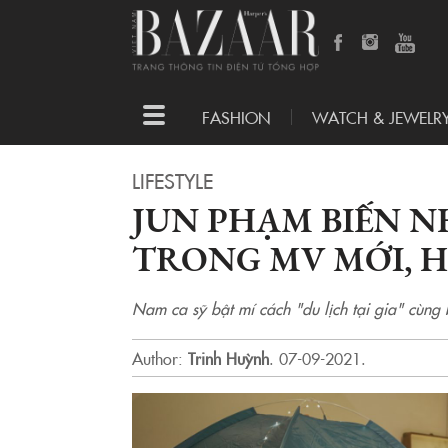
Toggle
FASHION
WATCH & JEWELR
navigation
LIFESTYLE
JUN PHẠM BIẾN N
TRONG MV MỚI, 
Nam ca sỹ bật mí cách "du lịch tại gia" cùng 
Author:
Trinh Huỳnh
.
07-09-2021.