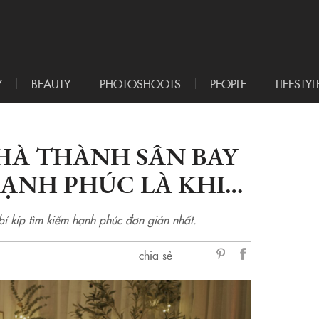
Y
BEAUTY
PHOTOSHOOTS
PEOPLE
LIFESTYL
HÀ THÀNH SÂN BAY
HẠNH PHÚC LÀ KHI…
bí kíp tìm kiếm hạnh phúc đơn giản nhất.
chia sẻ
sẻ
Facebook