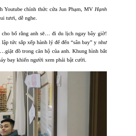
kênh Youtube chính thức cửa Jun Phạm, MV
Hạnh
ui tươi, dễ nghe.
 cho bố rằng anh sẽ… đi du lịch ngay bây giờ!
 lập tức sắp xếp hành lý để đến “sân bay” y như
g …giặt đồ trong căn hộ của anh. Khung hình bắt
máy bay khiến người xem phải bật cười.