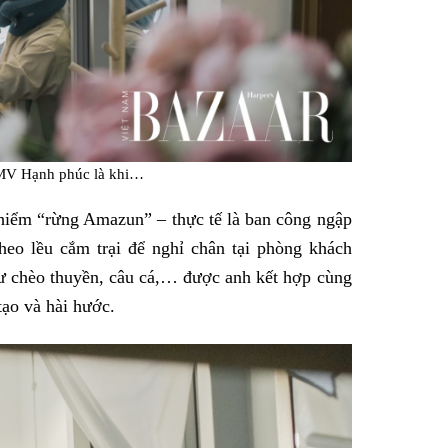
MV Hạnh phúc là khi…
hiểm “rừng Amazun” – thực tế là ban công ngập
eo lều cắm trại để nghỉ chân tại phòng khách
như chèo thuyền, câu cá,… được anh kết hợp cùng
tạo và hài hước.