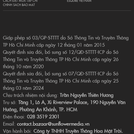
CÁCH ĐẶT MUA TẠP CHÍ
ESQUIRE VIETNAM
CHÍNH SÁCH BẢO MẬT
Giấp phép số 03/GP-STTTT do Sở Thông Tin và Truyền Thông
TP Hồ Chí Minh cấp ngày 12 tháng 01 năm 2015
Quyết định sửa đổi, bổ sung số 12/QĐ-STTTT-ICP do Sở
Thông Tin và Truyền Thông TP Hồ Chí Minh cấp ngày 26
tháng 10 năm 2020
Quyết định sửa đổi, bổ sung số 07/QĐ-STTTT-ICP do Sở
Thông Tin và Truyền Thông TP Hồ Chí Minh cấp ngày 25
tháng 03 năm 2024
Chịu trách nhiệm nội dung:
Trần Nguyễn Thiên Hương
Trụ sở:
Tầng 1, Lô A, Xi Riverview Palace, 190 Nguyễn Văn
Hưởng, Phường An Khánh, TP. HCM
Điện thoại:
028 3519 2301
Email:
contact.bazaar@sunflowermedia.vn
Vận hành bởi:
Công ty TNHH Truyền Thông Hoa Mặt Trời.