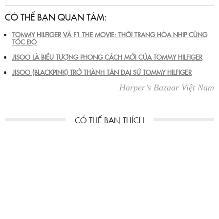
CÓ THỂ BẠN QUAN TÂM:
TOMMY HILFIGER VÀ F1 THE MOVIE: THỜI TRANG HÒA NHỊP CÙNG
TỐC ĐỘ
JISOO LÀ BIỂU TƯỢNG PHONG CÁCH MỚI CỦA TOMMY HILFIGER
JISOO (BLACKPINK) TRỞ THÀNH TÂN ĐẠI SỨ TOMMY HILFIGER
Harper’s Bazaar Việt Nam