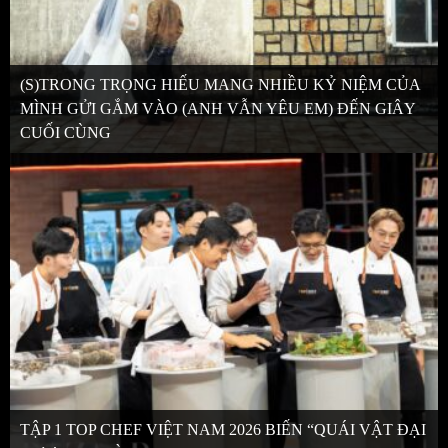
(S)TRONG TRỌNG HIẾU MANG NHIỀU KỶ NIỆM CỦA
MÌNH GỬI GẮM VÀO (ANH VẪN YÊU EM) ĐẾN GIÂY
CUỐI CÙNG
TẬP 1 TOP CHEF VIỆT NAM 2026 BIẾN “QUÁI VẬT ĐẠI