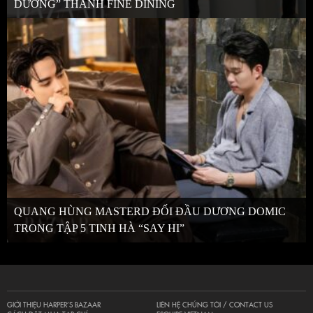
DƯƠNG” THÀNH FINE DINING
QUANG HÙNG MASTERD ĐỐI ĐẦU DƯƠNG DOMIC
TRONG TẬP 5 TINH HÀ “SAY HI”
GIỚI THIỆU HARPER’S BAZAAR
LIÊN HỆ CHÚNG TÔI / CONTACT US