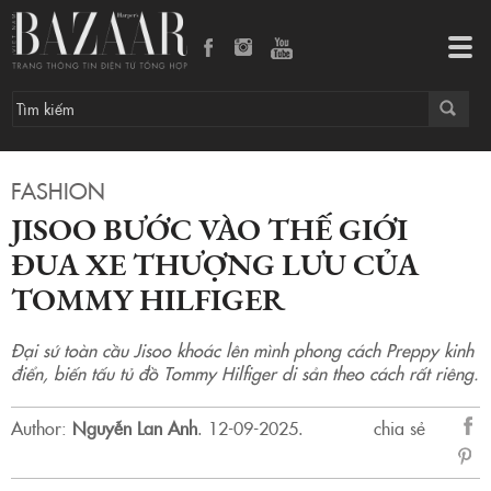
Jisoo bước vào thế giới đua xe thượng lưu của Tommy Hilfiger
Tog
navi
FASHION
JISOO BƯỚC VÀO THẾ GIỚI
ĐUA XE THƯỢNG LƯU CỦA
TOMMY HILFIGER
Đại sứ toàn cầu Jisoo khoác lên mình phong cách Preppy kinh
điển, biến tấu tủ đồ Tommy Hilfiger di sản theo cách rất riêng.
Author:
Nguyễn Lan Anh
.
12-09-2025.
chia sẻ
sẻ
Fac