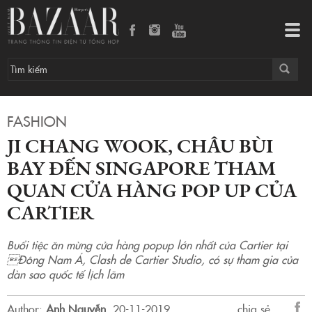
JI CHANG WOOK, CHÂU BÙI BAY ĐẾN SINGAPORE THAM QUAN CỬA HÀNG POP UP CỦA CARTIER
Tog
navi
FASHION
JI CHANG WOOK, CHÂU BÙI
BAY ĐẾN SINGAPORE THAM
QUAN CỬA HÀNG POP UP CỦA
CARTIER
Buổi tiệc ăn mừng cửa hàng popup lớn nhất của Cartier tại
Đông Nam Á, Clash de Cartier Studio, có sự tham gia của
dàn sao quốc tế lịch lãm
Author:
Anh Nguyễn
.
20-11-2019.
chia sẻ