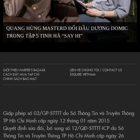
QUANG HÙNG MASTERD ĐỐI ĐẦU DƯƠNG DOMIC
TRONG TẬP 5 TINH HÀ “SAY HI”
GIỚI THIỆU HARPER’S BAZAAR
LIÊN HỆ CHÚNG TÔI / CONTACT US
CÁCH ĐẶT MUA TẠP CHÍ
ESQUIRE VIETNAM
CHÍNH SÁCH BẢO MẬT
Giấp phép số 03/GP-STTTT do Sở Thông Tin và Truyền Thông
TP Hồ Chí Minh cấp ngày 12 tháng 01 năm 2015
Quyết định sửa đổi, bổ sung số 12/QĐ-STTTT-ICP do Sở
Thông Tin và Truyền Thông TP Hồ Chí Minh cấp ngày 26