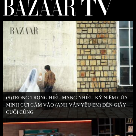
(S)TRONG TRỌNG HIẾU MANG NHIỀU KỶ NIỆM CỦA
MÌNH GỬI GẮM VÀO (ANH VẪN YÊU EM) ĐẾN GIÂY
CUỐI CÙNG