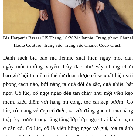
Bìa Harper’s Bazaar US Tháng 10/2024: Jennie. Trang phục: Chanel
Haute Couture. Trang sức, Trang sức Chanel Coco Crush.
Danh sách bìa báo mà Jennie xuất hiện ngày một dài,
ngày một thường xuyên. Dày đặc như vậy nhưng chưa
bao giờ hội tín đồ có thể dự đoán được cô sẽ xuất hiện với
phong cách nào, bởi nàng ta quá đỗi đa sắc, quá nhiều bất
ngờ. Có lúc, cô ngọt ngào đến tan chảy như một viên kẹo
mềm, kiều diễm với hàng mi cong, tóc cài kẹp bướm. Có
lúc, cô mang vẻ đẹp cổ điển, xa vời đáng ghen tị của hàng
thập kỷ trước trong tầng tầng lớp lớp ngọc trai khảm nạm
ở cần cổ. Có lúc, cô là viên hồng ngọc vô giá, tỏa ra ánh