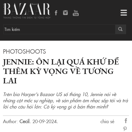
Jennie: Ôn lại quá khứ để thêm kỳ vọng về tương lai
Tog
navi
PHOTOSHOOTS
JENNIE: ÔN LẠI QUÁ KHỨ ĐỂ
THÊM KỲ VỌNG VỀ TƯƠNG
LAI
Trên bìa Harper's Bazaar US số tháng 10, Jennie nói về
những cột mốc sự nghiệp, về sản phẩm âm nhạc sắp tới và trả
lời cho câu hỏi lớn: Cô kỳ vọng gì ở bản thân mình?
Author:
Cecil
.
20-09-2024.
chia sẻ
sẻ