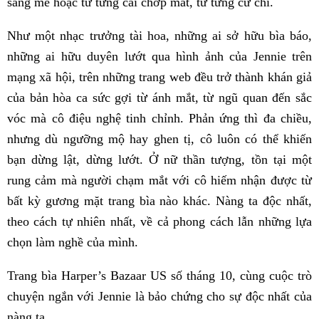
sáng mê hoặc từ từng cái chớp mắt, từ từng cử chỉ.
Như một nhạc trưởng tài hoa, những ai sở hữu bìa báo,
những ai hữu duyên lướt qua hình ảnh của Jennie trên
mạng xã hội, trên những trang web đều trở thành khán giả
của bản hòa ca sức gợi từ ánh mắt, từ ngũ quan đến sắc
vóc mà cô điệu nghệ tinh chỉnh. Phản ứng thì đa chiều,
nhưng dù ngưỡng mộ hay ghen tị, cô luôn có thể khiến
bạn dừng lật, dừng lướt. Ở nữ thần tượng, tồn tại một
rung cảm mà người chạm mắt với cô hiếm nhận được từ
bất kỳ gương mặt trang bìa nào khác. Nàng ta độc nhất,
theo cách tự nhiên nhất, về cả phong cách lẫn những lựa
chọn làm nghề của mình.
Trang bìa Harper’s Bazaar US số tháng 10, cùng cuộc trò
chuyện ngắn với Jennie là bảo chứng cho sự độc nhất của
nàng ta.