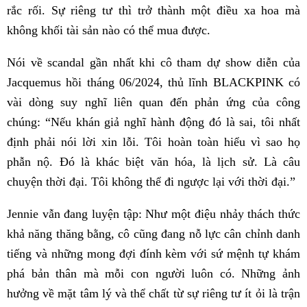
rắc rối. Sự riêng tư thì trở thành một điều xa hoa mà
không khối tài sản nào có thể mua được.
Nói về scandal gần nhất khi cô tham dự show diễn của
Jacquemus hồi tháng 06/2024, thủ lĩnh BLACKPINK có
vài dòng suy nghĩ liên quan đến phản ứng của công
chúng: “Nếu khán giả nghĩ hành động đó là sai, tôi nhất
định phải nói lời xin lỗi. Tôi hoàn toàn hiểu vì sao họ
phẫn nộ. Đó là khác biệt văn hóa, là lịch sử. Là câu
chuyện thời đại. Tôi không thể đi ngược lại với thời đại.”
Jennie vẫn đang luyện tập: Như một điệu nhảy thách thức
khả năng thăng bằng, cô cũng đang nỗ lực cân chỉnh danh
tiếng và những mong đợi đính kèm với sứ mệnh tự khám
phá bản thân mà mỗi con người luôn có. Những ảnh
hưởng về mặt tâm lý và thể chất từ sự riêng tư ít ỏi là trận