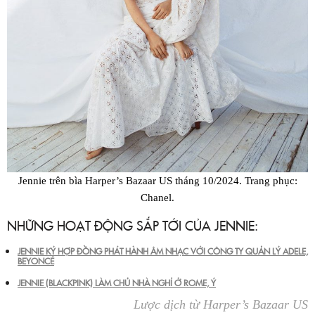
Jennie trên bìa Harper’s Bazaar US tháng 10/2024. Trang phục:
Chanel.
NHỮNG HOẠT ĐỘNG SẮP TỚI CỦA JENNIE:
JENNIE KÝ HỢP ĐỒNG PHÁT HÀNH ÂM NHẠC VỚI CÔNG TY QUẢN LÝ ADELE,
BEYONCÉ
JENNIE (BLACKPINK) LÀM CHỦ NHÀ NGHỈ Ở ROME, Ý
Lược dịch từ Harper’s Bazaar US