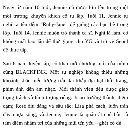
Ngay từ năm 10 tuổi, Jennie đã được lớn lên trong một
môi trường khuyến khích cô tự lập. Tuổi 11, Jennie tự
nghĩ ra tên đệm “Ruby-Jane” để giống các bạn bè trong
lớp. Tuổi 14, Jennie muốn trở thành ca sĩ. Nghĩ là làm, cô
không mất bao lâu để thử giọng cho YG và trở về Seoul
để thực tập.
Sau 6 năm luyện tập, cô khai mở chương mới của mình
cùng BLACKPINK. Một sự nghiệp không thiếu những
khoảnh khắc biểu tượng trải dài khắp địa hạt thời trang,
phim ảnh đến âm nhạc. Mỗi thành viên đều được giao
trọng trách và hình tượng riêng: Jisoo trưởng thành, điềm
đạm; Rosé dịu dàng và sâu sắc; Lisa phá cách, luôn tràn
đầy nhựa sống, và Jennie, Jennie là quân át chủ bài, là
tâm điểm nhắm tới của những mũi tên yêu – ghét có đủ.