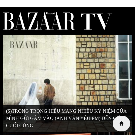
(S)TRONG TRỌNG HIẾU MANG NHIỀU KỶ NIỆM CỦA
MÌNH GỬI GẮM VÀO (ANH VẪN YÊU EM) ĐẾN GIÂY
CUỐI CÙNG