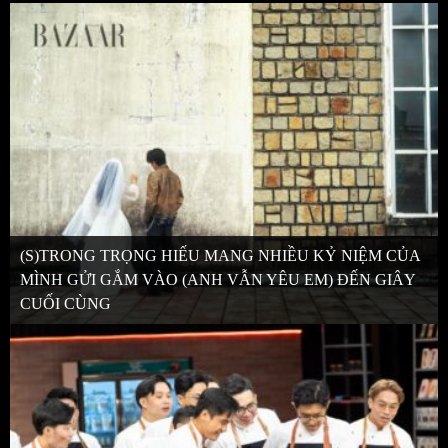
(S)TRONG TRỌNG HIẾU MANG NHIỀU KỶ NIỆM CỦA
MÌNH GỬI GẮM VÀO (ANH VẪN YÊU EM) ĐẾN GIÂY
CUỐI CÙNG