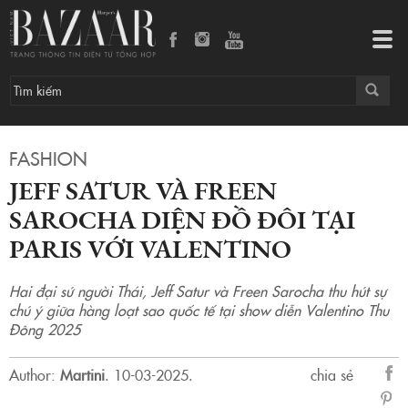
Jeff Satur và Freen Sarocha diện đồ đôi tại Paris với Valentino
Tog
navi
FASHION
JEFF SATUR VÀ FREEN
SAROCHA DIỆN ĐỒ ĐÔI TẠI
PARIS VỚI VALENTINO
Hai đại sứ người Thái, Jeff Satur và Freen Sarocha thu hút sự
chú ý giữa hàng loạt sao quốc tế tại show diễn Valentino Thu
Đông 2025
Author:
Martini
.
10-03-2025.
chia sẻ
sẻ