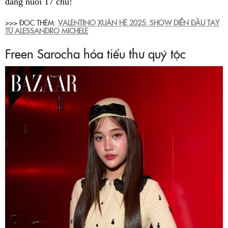
đang nuôi 17 chú!
>>> ĐỌC THÊM:
VALENTINO XUÂN HÈ 2025: SHOW DIỄN ĐẦU TAY
TỪ ALESSANDRO MICHELE
Freen Sarocha hóa tiểu thư quý tộc