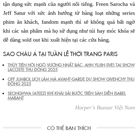
tận dụng sức mạnh của người nổi tiếng. Freen Sarocha và
Jeff Satur với sức ảnh hưởng từ hàng loạt những series
phim ăn khách, fandom mạnh thì sẽ không quá bất ngờ
khi các sản phẩm mà họ sử dụng như túi hay móc khóa sẽ
dễ dàng sold out khi xuất hiện tại các cửa hàng.
SAO CHÂU Á TẠI TUẦN LỄ THỜI TRANG PARIS
THÙY TIÊN HỘI NGỘ VƯƠNG NHẤT BÁC, AHN YUJIN (IVE) TẠI SHOW
LACOSTE THU ĐÔNG 2025
OFF JUMBOL LỊCH LÃM MÀ AVANT-GARDE DỰ SHOW GIVENCHY THU
ĐÔNG 2025
SEONGHWA (ATEEZ) KHÍ KHÁI SẢI BƯỚC TRÊN SÀN DIỄN ISABEL
MARANT
Harper’s Bazaar Việt Nam