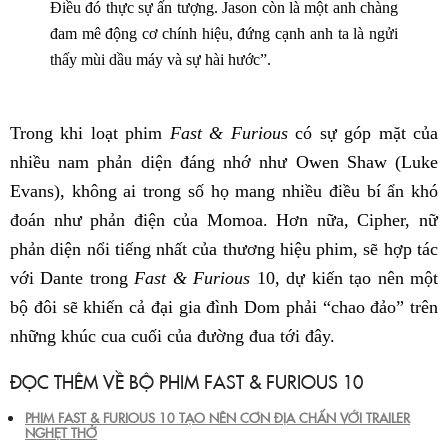
Điều đó thực sự ấn tượng. Jason còn là một anh chàng
đam mê động cơ chính hiệu, đứng cạnh anh ta là ngửi
thấy mùi dầu máy và sự hài hước”.
Trong khi loạt phim
Fast & Furious
có sự góp mặt của
nhiều nam phản diện đáng nhớ như Owen Shaw (Luke
Evans), không ai trong số họ mang nhiều điều bí ẩn khó
đoán như phản điện của Momoa. Hơn nữa, Cipher, nữ
phản diện nổi tiếng nhất của thương hiệu phim, sẽ hợp tác
với Dante trong
Fast & Furious
10, dự kiến tạo nên một
bộ đôi sẽ khiến cả đại gia đình Dom phải “chao đảo” trên
những khúc cua cuối của đường đua tới đây.
ĐỌC THÊM VỀ BỘ PHIM FAST & FURIOUS 10
PHIM FAST & FURIOUS 10 TẠO NÊN CƠN ĐỊA CHẤN VỚI TRAILER
NGHẸT THỞ