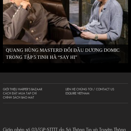
QUANG HÙNG MASTERD ĐỐI ĐẦU DƯƠNG DOMIC
TRONG TẬP 5 TINH HÀ “SAY HI”
GIỚI THIỆU HARPER’S BAZAAR
LIÊN HỆ CHÚNG TÔI / CONTACT US
CÁCH ĐẶT MUA TẠP CHÍ
ESQUIRE VIETNAM
CHÍNH SÁCH BẢO MẬT
Giấp phép số 03/GP-STTTT do Sở Thông Tin và Truyền Thông