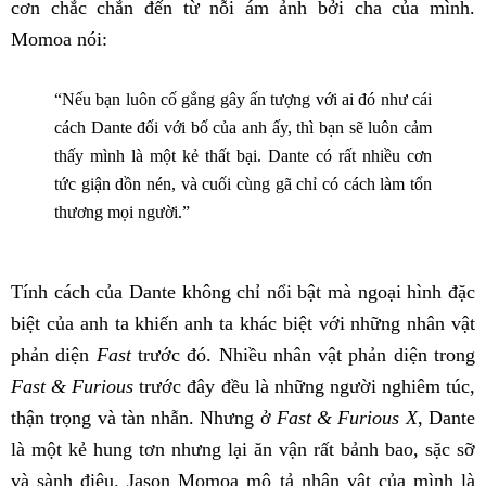
cơn chắc chắn đến từ nỗi ám ảnh bởi cha của mình.
Momoa nói:
“Nếu bạn luôn cố gắng gây ấn tượng với ai đó như cái
cách Dante đối với bố của anh ấy, thì bạn sẽ luôn cảm
thấy mình là một kẻ thất bại. Dante có rất nhiều cơn
tức giận dồn nén, và cuối cùng gã chỉ có cách làm tổn
thương mọi người.”
Tính cách của Dante không chỉ nổi bật mà ngoại hình đặc
biệt của anh ta khiến anh ta khác biệt với những nhân vật
phản diện
Fast
trước đó. Nhiều nhân vật phản diện trong
Fast & Furious
trước đây đều là những người nghiêm túc,
thận trọng và tàn nhẫn. Nhưng ở
Fast & Furious X
, Dante
là một kẻ hung tơn nhưng lại ăn vận rất bảnh bao, sặc sỡ
và sành điệu. Jason Momoa mô tả nhân vật của mình là