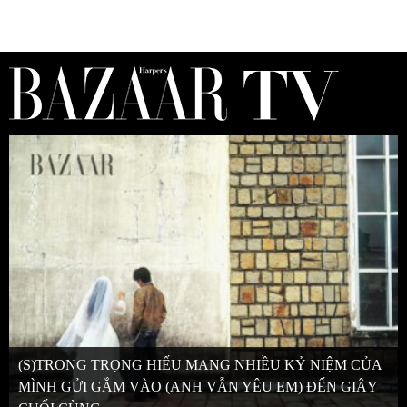
(S)TRONG TRỌNG HIẾU MANG NHIỀU KỶ NIỆM CỦA
MÌNH GỬI GẮM VÀO (ANH VẪN YÊU EM) ĐẾN GIÂY