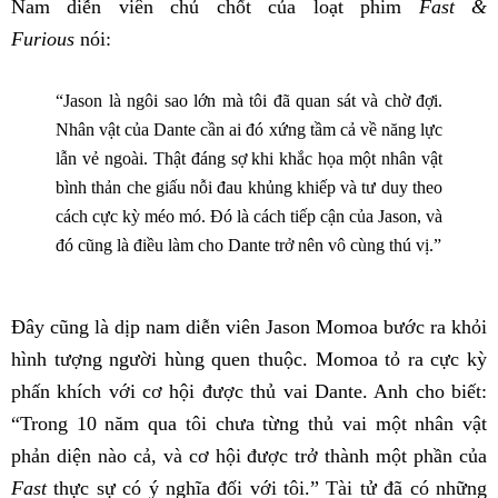
Nam diễn viên chủ chốt của loạt phim
Fast &
Furious
nói:
“Jason là ngôi sao lớn mà tôi đã quan sát và chờ đợi.
Nhân vật của Dante cần ai đó xứng tầm cả về năng lực
lẫn vẻ ngoài. Thật đáng sợ khi khắc họa một nhân vật
bình thản che giấu nỗi đau khủng khiếp và tư duy theo
cách cực kỳ méo mó. Đó là cách tiếp cận của Jason, và
đó cũng là điều làm cho Dante trở nên vô cùng thú vị.”
Đây cũng là dịp nam diễn viên Jason Momoa bước ra khỏi
hình tượng người hùng quen thuộc. Momoa tỏ ra cực kỳ
phấn khích với cơ hội được thủ vai Dante. Anh cho biết:
“Trong 10 năm qua tôi chưa từng thủ vai một nhân vật
phản diện nào cả, và cơ hội được trở thành một phần của
Fast
thực sự có ý nghĩa đối với tôi.” Tài tử đã có những