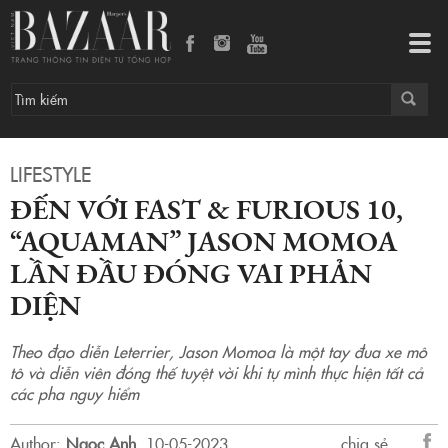
Đến với Fast & Furious 10, “Aquaman” Jason Momoa lần đầu đóng vai phản diện
Tog
navi
LIFESTYLE
ĐẾN VỚI FAST & FURIOUS 10,
“AQUAMAN” JASON MOMOA
LẦN ĐẦU ĐÓNG VAI PHẢN
DIỆN
Theo đạo diễn Leterrier, Jason Momoa là một tay đua xe mô
tô và diễn viên đóng thế tuyệt vời khi tự mình thực hiện tất cả
các pha nguy hiểm
Author:
Ngọc Anh
.
10-05-2023.
chia sẻ