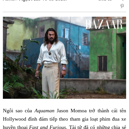
sẻ
Fac
Ngôi sao của
Aquaman
Jason Momoa trở thành cái tên
Hollywood đình đám tiếp theo tham gia loạt phim đua xe
huyền thoại
Fast and Furious
. Tài tử đã có những chia sẻ