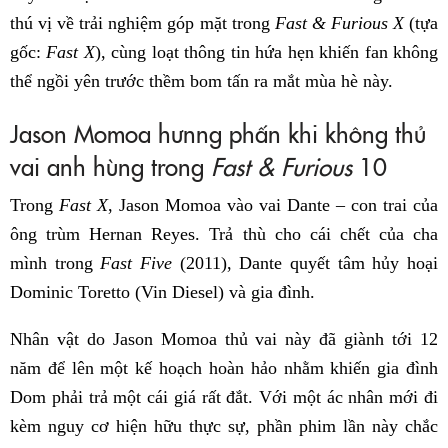
thú vị về trải nghiệm góp mặt trong
Fast & Furious X
(tựa
gốc:
Fast X
), cùng loạt thông tin hứa hẹn khiến fan không
thể ngồi yên trước thềm bom tấn ra mắt mùa hè này.
Jason Momoa hưnng phấn khi không thủ
vai anh hùng trong
Fast & Furious
10
Trong
Fast X
, Jason Momoa vào vai Dante – con trai của
ông trùm Hernan Reyes. Trả thù cho cái chết của cha
mình trong
Fast Five
(2011), Dante quyết tâm hủy hoại
Dominic Toretto (Vin Diesel) và gia đình.
Nhân vật do Jason Momoa thủ vai này đã giành tới 12
năm để lên một kế hoạch hoàn hảo nhằm khiến gia đình
Dom phải trả một cái giá rất đắt. Với một ác nhân mới đi
kèm nguy cơ hiện hữu thực sự, phần phim lần này chắc