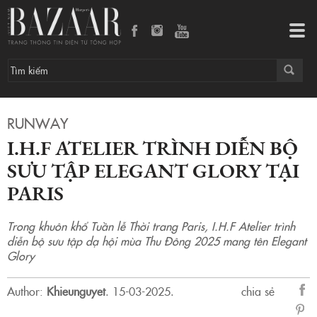
I.H.F Atelier trình diễn bộ sưu tập Elegant Glory tại Paris
Tog
navi
RUNWAY
I.H.F ATELIER TRÌNH DIỄN BỘ
SƯU TẬP ELEGANT GLORY TẠI
PARIS
Trong khuôn khổ Tuần lễ Thời trang Paris, I.H.F Atelier trình
diễn bộ sưu tập dạ hội mùa Thu Đông 2025 mang tên Elegant
Glory
Author:
Khieunguyet
.
15-03-2025.
chia sẻ
sẻ