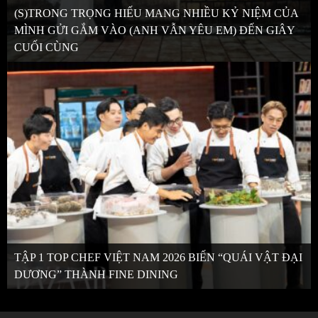
(S)TRONG TRỌNG HIẾU MANG NHIỀU KỶ NIỆM CỦA
MÌNH GỬI GẮM VÀO (ANH VẪN YÊU EM) ĐẾN GIÂY
CUỐI CÙNG
TẬP 1 TOP CHEF VIỆT NAM 2026 BIẾN “QUÁI VẬT ĐẠI
DƯƠNG” THÀNH FINE DINING