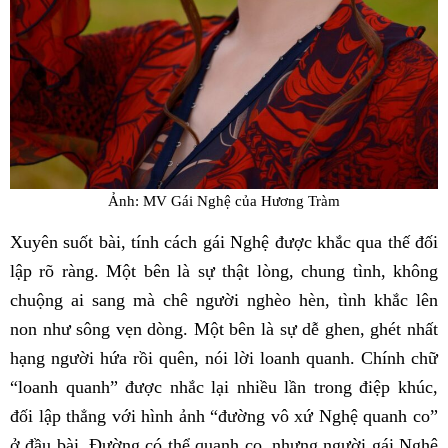
Ảnh: MV Gái Nghệ của Hương Tràm
Xuyên suốt bài, tính cách gái Nghệ được khắc qua thế đối
lập rõ ràng. Một bên là sự thật lòng, chung tình, không
chuộng ai sang mà chê người nghèo hèn, tình khắc lên
non như sông vẹn dòng. Một bên là sự dễ ghen, ghét nhất
hạng người hứa rồi quên, nói lời loanh quanh. Chính chữ
“loanh quanh” được nhắc lại nhiều lần trong điệp khúc,
đối lập thẳng với hình ảnh “đường vô xứ Nghệ quanh co”
ở đầu bài. Đường có thể quanh co, nhưng người gái Nghệ