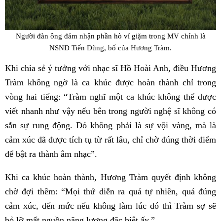
Người đàn ông đảm nhận phần hò ví giặm trong MV chính là
NSND Tiến Dũng, bố của Hương Tràm.
Khi chia sẻ ý tưởng với nhạc sĩ Hồ Hoài Anh, điều Hương
Tràm không ngờ là ca khúc được hoàn thành chỉ trong
vòng hai tiếng: “Tràm nghĩ một ca khúc không thể được
viết nhanh như vậy nếu bên trong người nghệ sĩ không có
sẵn sự rung động. Đó không phải là sự vội vàng, mà là
cảm xúc đã được tích tụ từ rất lâu, chỉ chờ đúng thời điểm
để bật ra thành âm nhạc”.
Khi ca khúc hoàn thành, Hương Tràm quyết định không
chờ đợi thêm: “Mọi thứ diễn ra quá tự nhiên, quá đúng
cảm xúc, đến mức nếu không làm lúc đó thì Tràm sợ sẽ
bỏ lỡ mất nguồn năng lượng đặc biệt ấy.”