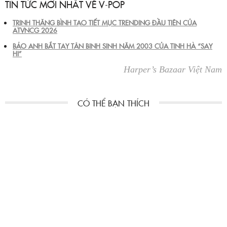
TIN TỨC MỚI NHẤT VỀ V-POP
TRỊNH THĂNG BÌNH TẠO TIẾT MỤC TRENDING ĐẦU TIÊN CỦA
ATVNCG 2026
BẢO ANH BẮT TAY TÂN BINH SINH NĂM 2003 CỦA TINH HÀ “SAY
HI”
Harper’s Bazaar Việt Nam