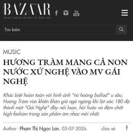
Hương Tràm mang cả non nước xứ Nghệ vào MV Gái Nghệ
Tog
navi
MUSIC
HƯƠNG TRÀM MANG CẢ NON
NƯỚC XỨ NGHỆ VÀO MV GÁI
NGHỆ
Khác biệt hoàn toàn với hình ảnh "nữ hoàng ballad" u sầu,
Hương Tràm vừa khiến khán giả ngỡ ngàng khi lột xác 180 độ
thành một "Gái Nghệ" đầy nổi loạn, hài hước và đậm chất
high-fashion trong sản phẩm âm nhạc mới nhất.
Author:
Phạm Thị Ngọc Lan
.
03-07-2026.
chia sẻ