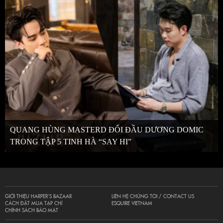
QUANG HÙNG MASTERD ĐỐI ĐẦU DƯƠNG DOMIC
TRONG TẬP 5 TINH HÀ “SAY HI”
GIỚI THIỆU HARPER’S BAZAAR
LIÊN HỆ CHÚNG TÔI / CONTACT US
CÁCH ĐẶT MUA TẠP CHÍ
ESQUIRE VIETNAM
CHÍNH SÁCH BẢO MẬT