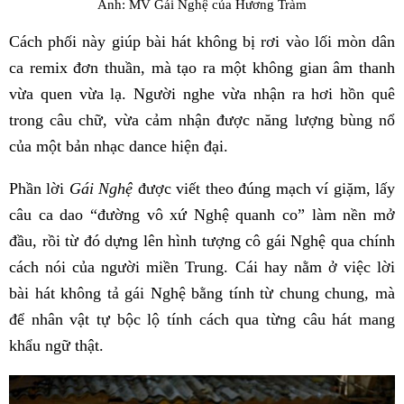
Ảnh: MV Gái Nghệ của Hương Tràm
Cách phối này giúp bài hát không bị rơi vào lối mòn dân
ca remix đơn thuần, mà tạo ra một không gian âm thanh
vừa quen vừa lạ. Người nghe vừa nhận ra hơi hồn quê
trong câu chữ, vừa cảm nhận được năng lượng bùng nổ
của một bản nhạc dance hiện đại.
Phần lời
Gái Nghệ
được viết theo đúng mạch ví giặm, lấy
câu ca dao “đường vô xứ Nghệ quanh co” làm nền mở
đầu, rồi từ đó dựng lên hình tượng cô gái Nghệ qua chính
cách nói của người miền Trung. Cái hay nằm ở việc lời
bài hát không tả gái Nghệ bằng tính từ chung chung, mà
để nhân vật tự bộc lộ tính cách qua từng câu hát mang
khẩu ngữ thật.