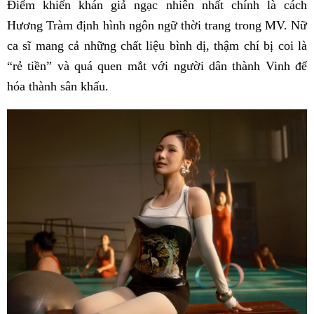
Điểm khiến khán giả ngạc nhiên nhất chính là cách
Hương Tràm định hình ngôn ngữ thời trang trong MV. Nữ
ca sĩ mang cả những chất liệu bình dị, thậm chí bị coi là
“rẻ tiền” và quá quen mắt với người dân thành Vinh để
hóa thành sân khấu.