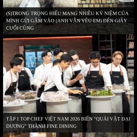
(S)TRONG TRỌNG HIẾU MANG NHIỀU KỶ NIỆM CỦA
MÌNH GỬI GẮM VÀO (ANH VẪN YÊU EM) ĐẾN GIÂY
CUỐI CÙNG
TẬP 1 TOP CHEF VIỆT NAM 2026 BIẾN “QUÁI VẬT ĐẠI
DƯƠNG” THÀNH FINE DINING