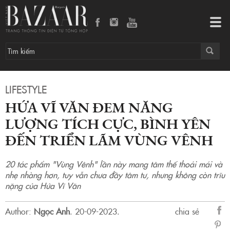
Hứa Vĩ Văn đem năng lượng tích cực, bình yên đến triển lãm Vùng Vênh
Tog
navi
LIFESTYLE
HỨA VĨ VĂN ĐEM NĂNG
LƯỢNG TÍCH CỰC, BÌNH YÊN
ĐẾN TRIỂN LÃM VÙNG VÊNH
20 tác phẩm "Vùng Vênh" lần này mang tâm thế thoải mái và
nhẹ nhàng hơn, tuy vẫn chưa đầy tâm tư, nhưng không còn trĩu
nặng của Hứa Vĩ Văn
Author:
Ngọc Anh
.
20-09-2023.
chia sẻ
sẻ