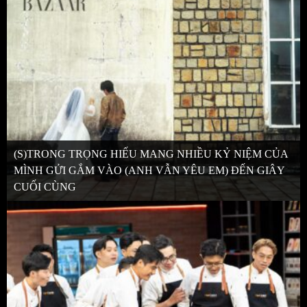
(S)TRONG TRỌNG HIẾU MANG NHIỀU KỶ NIỆM CỦA
MÌNH GỬI GẮM VÀO (ANH VẪN YÊU EM) ĐẾN GIÂY
CUỐI CÙNG