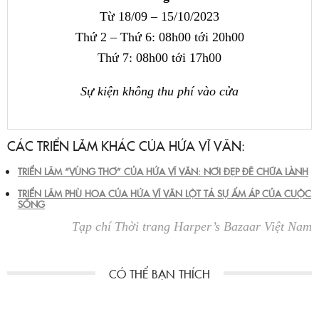
Từ 18/09 – 15/10/2023
Thứ 2 – Thứ 6: 08h00 tới 20h00
Thứ 7: 08h00 tới 17h00
Sự kiện không thu phí vào cửa
CÁC TRIỂN LÃM KHÁC CỦA HỨA VĨ VĂN:
TRIỂN LÃM “VÙNG THƠ” CỦA HỨA VĨ VĂN: NƠI ĐẸP ĐẼ CHỮA LÀNH
TRIỂN LÃM PHÙ HOA CỦA HỨA VĨ VĂN LỘT TẢ SỰ ẤM ÁP CỦA CUỘC
SỐNG
Tạp chí Thời trang Harper’s Bazaar Việt Nam