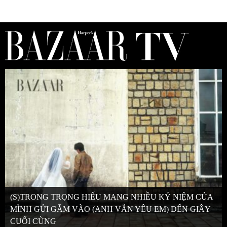
(S)TRONG TRỌNG HIẾU MANG NHIỀU KỶ NIỆM CỦA
MÌNH GỬI GẮM VÀO (ANH VẪN YÊU EM) ĐẾN GIÂY
CUỐI CÙNG