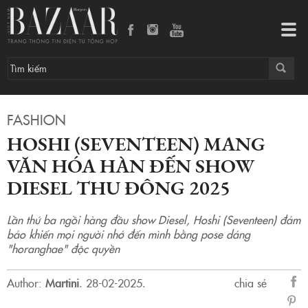
Hoshi (Seventeen) mang văn hóa Hàn đến show Diesel Thu Đông 2025
Tog
navi
FASHION
HOSHI (SEVENTEEN) MANG
VĂN HÓA HÀN ĐẾN SHOW
DIESEL THU ĐÔNG 2025
Lần thứ ba ngồi hàng đầu show Diesel, Hoshi (Seventeen) đảm
bảo khiến mọi người nhớ đến mình bằng pose dáng
"horanghae" độc quyền
Author:
Martini
.
28-02-2025.
chia sẻ
sẻ