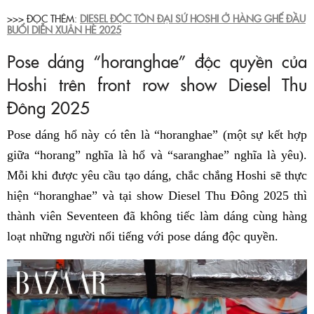
>>> ĐỌC THÊM:
DIESEL ĐỘC TÔN ĐẠI SỨ HOSHI Ở HÀNG GHẾ ĐẦU
BUỔI DIỄN XUÂN HÈ 2025
Pose dáng “horanghae” độc quyền của
Hoshi trên front row show Diesel Thu
Đông 2025
Pose dáng hổ này có tên là “horanghae” (một sự kết hợp
giữa “horang” nghĩa là hổ và “saranghae” nghĩa là yêu).
Mỗi khi được yêu cầu tạo dáng, chắc chắng Hoshi sẽ thực
hiện “horanghae” và tại show Diesel Thu Đông 2025 thì
thành viên Seventeen đã không tiếc làm dáng cùng hàng
loạt những người nổi tiếng với pose dáng độc quyền.