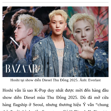
Fac
Hoshi tại show diễn Diesel Thu Đông 2025. Ảnh: Everlast
Hoshi vẫn là sao K-Pop duy nhất được mời đến hàng đầu
show diễn Diesel mùa Thu Đông 2025. Dù đã mở cửa
hàng flagship ở Seoul, nhưng thương hiệu Ý vẫn “chung