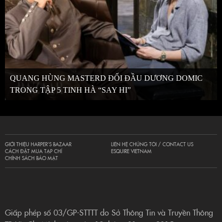
QUANG HÙNG MASTERD ĐỐI ĐẦU DƯƠNG DOMIC
TRONG TẬP 5 TINH HÀ “SAY HI”
GIỚI THIỆU HARPER’S BAZAAR
LIÊN HỆ CHÚNG TÔI / CONTACT US
CÁCH ĐẶT MUA TẠP CHÍ
ESQUIRE VIETNAM
CHÍNH SÁCH BẢO MẬT
Giấp phép số 03/GP-STTTT do Sở Thông Tin và Truyền Thông