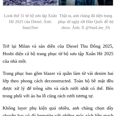
Look thứ 31 từ bộ sưu tập Xuân
Thật ra, anh chàng đã diện trang
Hè 2025 của Diesel. Ảnh:
phục từ ngày rời Hàn Quốc để dự
ImaxTree
show. Ảnh: X @StarLine_SS
Trở lại Milan và sàn diễn của Diesel Thu Đông 2025,
Hoshi diện cả bộ trang phục từ bộ sưu tập Xuân Hè 2025
của nhà mốt.
Trang phục bao gồm blazer và quần làm từ vải denim hai
lớp theo phong cách deconstructed. Toàn bộ bề mặt đều
được xử lý để trông sờn và rách rưới nhất có thể. Bên
trong phối với áo ba lỗ cũng rách rưới tương tự.
Không layer phụ kiện quá nhiều, anh chàng chọn dây
chuyền bạc có đá hematite với những móc xích liền mạch