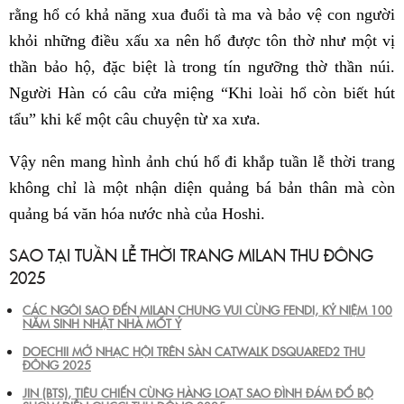
rằng hổ có khả năng xua đuổi tà ma và bảo vệ con người
khỏi những điều xấu xa nên hổ được tôn thờ như một vị
thần bảo hộ, đặc biệt là trong tín ngưỡng thờ thần núi.
Người Hàn có câu cửa miệng “Khi loài hổ còn biết hút
tẩu” khi kể một câu chuyện từ xa xưa.
Vậy nên mang hình ảnh chú hổ đi khắp tuần lễ thời trang
không chỉ là một nhận diện quảng bá bản thân mà còn
quảng bá văn hóa nước nhà của Hoshi.
SAO TẠI TUẦN LỄ THỜI TRANG MILAN THU ĐÔNG
2025
CÁC NGÔI SAO ĐẾN MILAN CHUNG VUI CÙNG FENDI, KỶ NIỆM 100
NĂM SINH NHẬT NHÀ MỐT Ý
DOECHII MỞ NHẠC HỘI TRÊN SÀN CATWALK DSQUARED2 THU
ĐÔNG 2025
JIN (BTS), TIÊU CHIẾN CÙNG HÀNG LOẠT SAO ĐÌNH ĐÁM ĐỔ BỘ