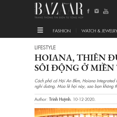
Toggle
FASHION
WATCH & JEWELR
navigation
LIFESTYLE
HOIANA, THIÊN 
SÔI ĐỘNG Ở MIỀN
Cách phố cổ Hội An 8km, Hoiana Integrated Re
nghỉ dưỡng. Mùa lễ hội này, sao bạn không th
Author:
Trinh Huỳnh
.
10-12-2020.