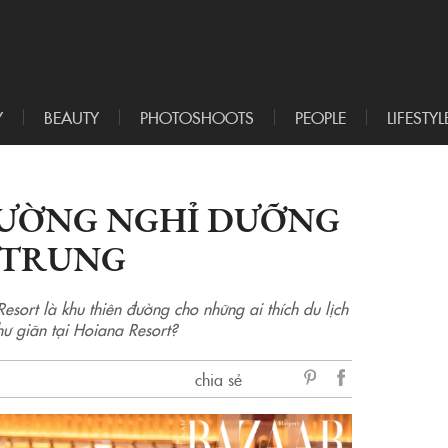
Y
BEAUTY
PHOTOSHOOTS
PEOPLE
LIFESTYL
ĐƯỜNG NGHỈ DƯỠNG
 TRUNG
sort là khu thiên đường cho những ai thích du lịch
ư giãn tại Hoiana Resort?
chia sẻ
sẻ
Facebook