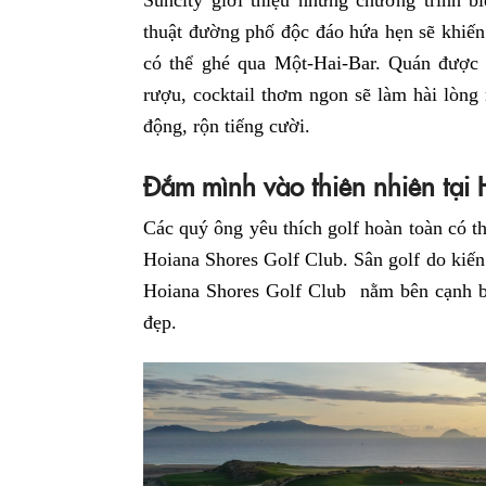
Suncity giới thiệu những chương trình b
thuật đường phố độc đáo hứa hẹn sẽ khiến 
có thể ghé qua Một-Hai-Bar. Quán được 
rượu, cocktail thơm ngon sẽ làm hài lòng
động, rộn tiếng cười.
Đắm mình vào thiên nhiên tại
Các quý ông yêu thích golf hoàn toàn có th
Hoiana Shores Golf Club. Sân golf do kiến t
Hoiana Shores Golf Club nằm bên cạnh b
đẹp.