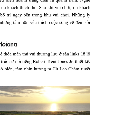
iểu diễn hoành tráng diễn ra quanh năm. Nghệ
du khách thích thú. Sau khi vui chơi, du khách
bố trí ngay bên trong khu vui chơi. Những ly
 những tâm hồn yêu thích cuộc sống về đêm sôi
 Hoiana
ể thỏa mãn thú vui thượng lưu ở sân links 18 lỗ
rúc sư nổi tiếng Robert Trent Jones Jr. thiết kế.
ờ biển, tầm nhìn hướng ra Cù Lao Chàm tuyệt