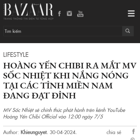
Hoàng Yến Chibi ra mắt MV Sốc nhiệt khi nắng nóng tại các tỉnh miền Nam đang đạt đỉnh
Tog
navi
LIFESTYLE
HOÀNG YẾN CHIBI RA MẮT MV
SỐC NHIỆT KHI NẮNG NÓNG
TẠI CÁC TỈNH MIỀN NAM
ĐANG ĐẠT ĐỈNH
MV Sốc Nhiệt sẽ chính thức phát hành trên kênh YouTube
Hoàng Yến Chibi Official vào 12:00 ngày 7/5
Author:
Khieunguyet
.
30-04-2024.
chia sẻ