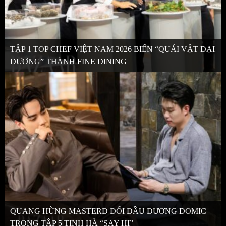
TẬP 1 TOP CHEF VIỆT NAM 2026 BIẾN “QUÁI VẬT ĐẠI
DƯƠNG” THÀNH FINE DINING
QUANG HÙNG MASTERD ĐỐI ĐẦU DƯƠNG DOMIC
TRONG TẬP 5 TINH HÀ “SAY HI”