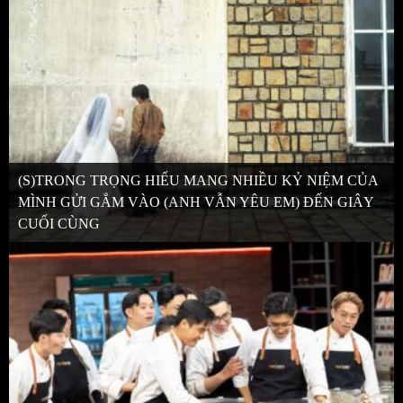
(S)TRONG TRỌNG HIẾU MANG NHIỀU KỶ NIỆM CỦA
MÌNH GỬI GẮM VÀO (ANH VẪN YÊU EM) ĐẾN GIÂY
CUỐI CÙNG