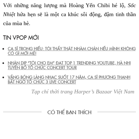
Với những năng lượng mà Hoàng Yến Chibi hé lộ,
Sốc
Nhiệt
hứa hẹn sẽ là một ca khúc sôi động, đậm tinh thần
của mùa hè.
TIN VPOP MỚI
CA SĨ TRỌNG HIẾU: TÔI THẤY THẬT NHÀM CHÁN NẾU MÌNH KHÔNG
CÓ GÌ MỚI MẺ!
NHÂN DỊP “TỘI CHO EM” ĐẠT TOP 1 TRENDING YOUTUBE, HÀ NHI
TUYÊN BỐ TỔ CHỨC CONCERT TOUR
VẮNG BÓNG LÀNG NHẠC SUỐT 17 NĂM, CA SĨ PHƯƠNG THANH
BẤT NGỜ TỔ CHỨC 3 LIVE CONCERT
Tạp chí thời trang Harper’s Bazaar Việt Nam