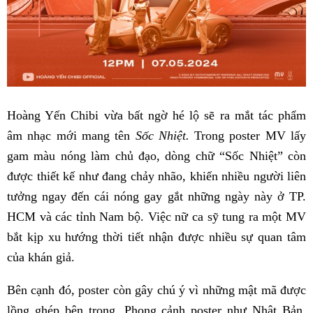
Hoàng Yến Chibi vừa bất ngờ hé lộ sẽ ra mắt tác phẩm
âm nhạc mới mang tên
Sốc Nhiệt.
Trong poster MV lấy
gam màu nóng làm chủ đạo, dòng chữ “Sốc Nhiệt” còn
được thiết kế như đang chảy nhão, khiến nhiều người liên
tưởng ngay đến cái nóng gay gắt những ngày này ở TP.
HCM và các tỉnh Nam bộ. Việc nữ ca sỹ tung ra một MV
bắt kịp xu hướng thời tiết nhận được nhiều sự quan tâm
của khán giả.
Bên cạnh đó, poster còn gây chú ý vì những mật mã được
lồng ghép bên trong. Phong cảnh poster như Nhật Bản.