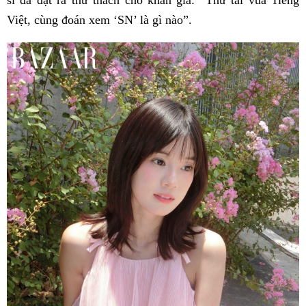
sĩ đã đặt ra thử thách cho khán giả: “Thử tài vua Tiếng
Việt, cùng đoán xem ‘SN’ là gì nào”.