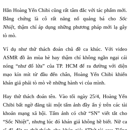
Hẳn Hoàng Yến Chibi cũng rất tâm đắc với tác phẩm mới.
Bằng chứng là cô rất năng nổ quảng bá cho
Sốc
Nhiệt,
thậm chí áp dụng những phương pháp mới lạ gây
tò mò.
Ví dụ như thử thách đoán chủ đề ca khúc. Với video
ASMR đồ ăn mùa hè hay thậm chí không ngần ngại cái
nóng “như đổ lửa” của TP. HCM để ra đường với diện
mạo kín mít từ đầu đến chân, Hoàng Yến Chibi khiến
khán giả phải tò mò về những hành vi của mình.
Hay thử thách đoán tên. Vào tối ngày 25/4, Hoàng Yến
Chibi bất ngờ đăng tải một tấm ảnh đầy ẩn ý trên các tài
khoản mạng xã hội. Tấm ảnh có chữ “SN” viết tắt cho
“Sốc Nhiệt”, nhưng lúc đó khán giả không hề biết. Nữ ca