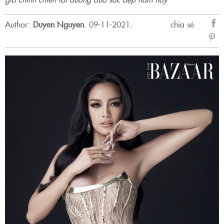
Author:
Duyen Nguyen
.
09-11-2021.
chia sẻ
sẻ
Fac