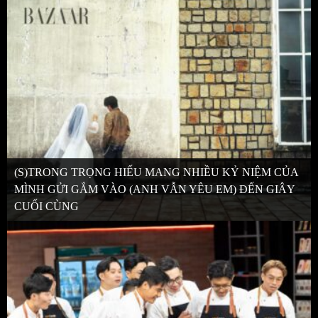
(S)TRONG TRỌNG HIẾU MANG NHIỀU KỶ NIỆM CỦA
MÌNH GỬI GẮM VÀO (ANH VẪN YÊU EM) ĐẾN GIÂY
CUỐI CÙNG