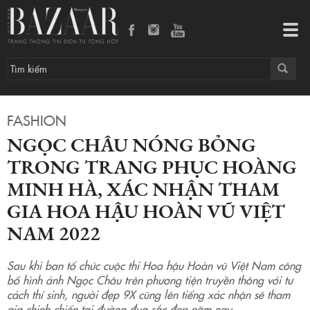
Ngọc Châu nóng bỏng trong trang phục Hoàng Minh Hà, xác nhận tham gia Hoa hậu Hoàn vũ Việt Nam 2022
Tog
navi
FASHION
NGỌC CHÂU NÓNG BỎNG
TRONG TRANG PHỤC HOÀNG
MINH HÀ, XÁC NHẬN THAM
GIA HOA HẬU HOÀN VŨ VIỆT
NAM 2022
Sau khi ban tổ chức cuộc thi Hoa hậu Hoàn vũ Việt Nam công
bố hình ảnh Ngọc Châu trên phương tiện truyền thông với tư
cách thí sinh, người đẹp 9X cũng lên tiếng xác nhận sẽ tham
gia chinh chiến tại đường đua sắc đẹp năm nay