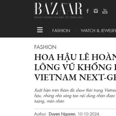
Toggle
FASHION
WATCH & JEWELR
navigation
FASHION
HOA HẬU LÊ HOÀ
LÔNG VŨ KHỔNG 
VIETNAM NEXT-G
Xuất hiện trên thảm đỏ show thời trang Vietn
hậu, những nhà sáng tạo nội dung nhận được n
tượng, mãn nhãn
Author:
Duyen Nguyen
.
10-10-2024.