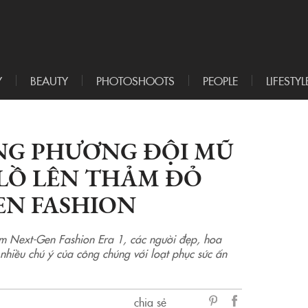
Y
BEAUTY
PHOTOSHOOTS
PEOPLE
LIFESTYL
NG PHƯƠNG ĐỘI MŨ
LỒ LÊN THẢM ĐỎ
EN FASHION
am Next-Gen Fashion Era 1, các người đẹp, hoa
hiều chú ý của công chúng với loạt phục sức ấn
chia sẻ