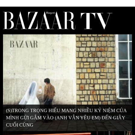
(S)TRONG TRỌNG HIẾU MANG NHIỀU KỶ NIỆM CỦA
MÌNH GỬI GẮM VÀO (ANH VẪN YÊU EM) ĐẾN GIÂY
CUỐI CÙNG