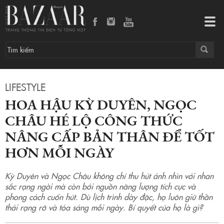
Hoa hậu Kỳ Duyên, Ngọc Châu hé lộ công thức nâng cấp bản thân để tốt hơn mỗi ngày
Tog
navi
LIFESTYLE
HOA HẬU KỲ DUYÊN, NGỌC
CHÂU HÉ LỘ CÔNG THỨC
NÂNG CẤP BẢN THÂN ĐỂ TỐT
HƠN MỖI NGÀY
Kỳ Duyên và Ngọc Châu không chỉ thu hút ánh nhìn với nhan
sắc rạng ngời mà còn bởi nguồn năng lượng tích cực và
phong cách cuốn hút. Dù lịch trình dày đặc, họ luôn giữ thần
thái rạng rỡ và tỏa sáng mỗi ngày. Bí quyết của họ là gì?