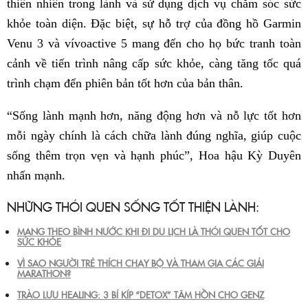
thiên nhiên trong lành và sử dụng dịch vụ chăm sóc sức
khỏe toàn diện. Đặc biệt, sự hỗ trợ của đồng hồ Garmin
Venu 3 và vívoactive 5 mang đến cho họ bức tranh toàn
cảnh về tiến trình nâng cấp sức khỏe, càng tăng tốc quá
trình chạm đến phiên bản tốt hơn của bản thân.
“Sống lành mạnh hơn, năng động hơn và nỗ lực tốt hơn
mỗi ngày chính là cách chữa lành đúng nghĩa, giúp cuộc
sống thêm trọn vẹn và hạnh phúc”, Hoa hậu Kỳ Duyên
nhấn mạnh.
NHỮNG THÓI QUEN SỐNG TỐT THIỆN LÀNH:
MANG THEO BÌNH NƯỚC KHI ĐI DU LỊCH LÀ THÓI QUEN TỐT CHO
SỨC KHỎE
VÌ SAO NGƯỜI TRẺ THÍCH CHẠY BỘ VÀ THAM GIA CÁC GIẢI
MARATHON?
TRÀO LƯU HEALING: 3 BÍ KÍP “DETOX” TÂM HỒN CHO GENZ