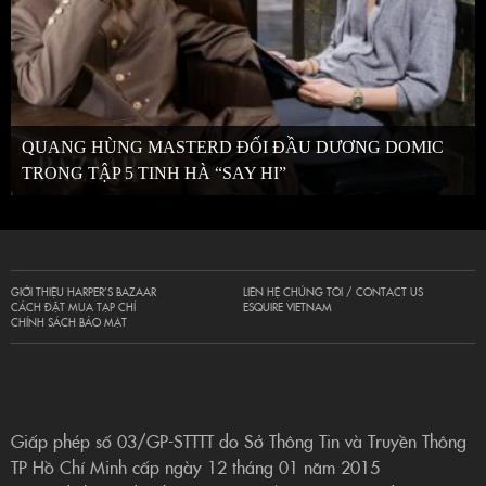
QUANG HÙNG MASTERD ĐỐI ĐẦU DƯƠNG DOMIC
TRONG TẬP 5 TINH HÀ “SAY HI”
GIỚI THIỆU HARPER’S BAZAAR
LIÊN HỆ CHÚNG TÔI / CONTACT US
CÁCH ĐẶT MUA TẠP CHÍ
ESQUIRE VIETNAM
CHÍNH SÁCH BẢO MẬT
Giấp phép số 03/GP-STTTT do Sở Thông Tin và Truyền Thông
TP Hồ Chí Minh cấp ngày 12 tháng 01 năm 2015