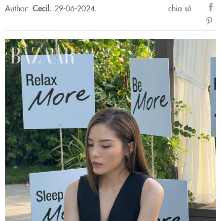
Author:
Cecil
.
29-06-2024.
chia sẻ
sẻ
Fac