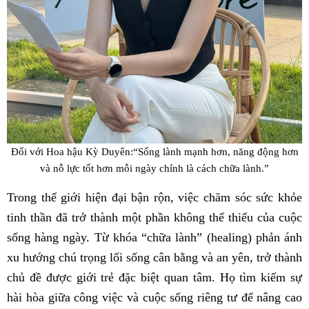
Đối với Hoa hậu Kỳ Duyên:“Sống lành mạnh hơn, năng động hơn
và nỗ lực tốt hơn mỗi ngày chính là cách chữa lành.”
Trong thế giới hiện đại bận rộn, việc chăm sóc sức khỏe
tinh thần đã trở thành một phần không thể thiếu của cuộc
sống hàng ngày. Từ khóa “chữa lành” (healing) phản ánh
xu hướng chú trọng lối sống cân bằng và an yên, trở thành
chủ đề được giới trẻ đặc biệt quan tâm. Họ tìm kiếm sự
hài hòa giữa công việc và cuộc sống riêng tư để nâng cao