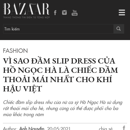
Vì sao đầm slip dress của Hồ Ngọc Hà là chiếc đầm thoải mái nhất cho khí hậu Việt
Tog
navi
FASHION
VÌ SAO ĐẦM SLIP DRESS CỦA
HỒ NGỌC HÀ LÀ CHIẾC ĐẦM
THOẢI MÁI NHẤT CHO KHÍ
HẬU VIỆT
Chiếc đầm slip dress như của nữ ca sỹ Hồ Ngọc Hà sử dụng
rất thoải mái cho hè, nhưng cũng có thể được phối cho ba
mùa khác trong năm
Author:
Anh Nguyễn
.
20-05-2021.
chia sẻ