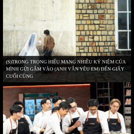
(S)TRONG TRỌNG HIẾU MANG NHIỀU KỶ NIỆM CỦA
MÌNH GỬI GẮM VÀO (ANH VẪN YÊU EM) ĐẾN GIÂY
CUỐI CÙNG