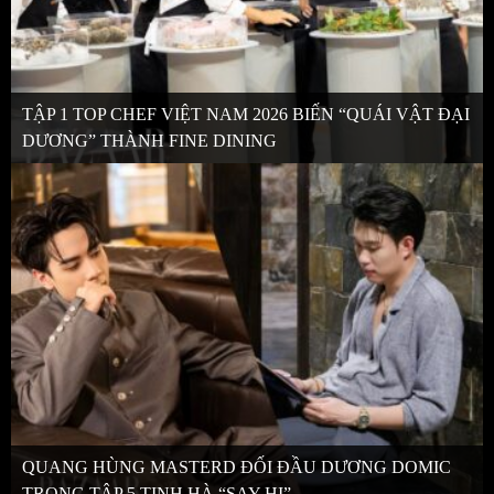
TẬP 1 TOP CHEF VIỆT NAM 2026 BIẾN “QUÁI VẬT ĐẠI
DƯƠNG” THÀNH FINE DINING
QUANG HÙNG MASTERD ĐỐI ĐẦU DƯƠNG DOMIC
TRONG TẬP 5 TINH HÀ “SAY HI”