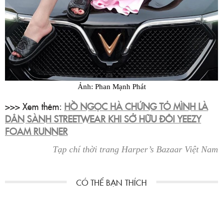
Ảnh: Phan Mạnh Phát
>>> Xem thêm:
HỒ NGỌC HÀ CHỨNG TỎ MÌNH LÀ
DÂN SÀNH STREETWEAR KHI SỞ HỮU ĐÔI YEEZY
FOAM RUNNER
Tạp chí thời trang Harper’s Bazaar Việt Nam