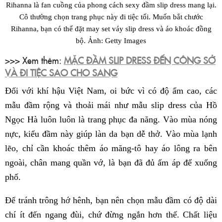
Rihanna là fan cuồng của phong cách sexy đầm slip dress mang lại.
Cô thường chọn trang phục này đi tiệc tối. Muốn bắt chước
Rihanna, bạn có thể đặt may set váy slip dress và áo khoác đồng
bộ. Ảnh: Getty Images
>>> Xem thêm:
MẶC ĐẦM SLIP DRESS ĐẾN CÔNG SỞ
VÀ ĐI TIỆC SAO CHO SANG
Đối với khí hậu Việt Nam, oi bức vì có độ ẩm cao, các
mẫu đầm rộng và thoải mái như mẫu slip dress của Hồ
Ngọc Hà luôn luôn là trang phục đa năng. Vào mùa nóng
nực, kiểu đầm này giúp làn da bạn dễ thở. Vào mùa lạnh
lẽo, chỉ cần khoác thêm áo măng-tô hay áo lông ra bên
ngoài, chân mang quần vớ, là bạn đã đủ ấm áp để xuống
phố.
Để tránh trông hớ hênh, bạn nên chọn mẫu đầm có độ dài
chí ít đến ngang đùi, chứ đừng ngắn hơn thế. Chất liệu