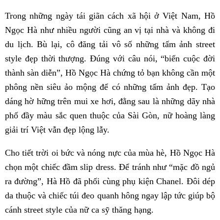
Trong những ngày tái giãn cách xã hội ở Việt Nam, Hồ
Ngọc Hà như nhiều người cũng an vị tại nhà và không đi
du lịch. Bù lại, cô đăng tải vô số những tấm ảnh street
style đẹp thời thượng. Đúng với câu nói, “biến cuộc đời
thành sàn diễn”, Hồ Ngọc Hà chứng tỏ bạn không cần một
phông nền siêu ảo mộng để có những tấm ảnh đẹp. Tạo
dáng hờ hững trên mui xe hơi, đằng sau là những dãy nhà
phố đầy màu sắc quen thuộc của Sài Gòn, nữ hoàng làng
giải trí Việt vẫn đẹp lộng lẫy.
Cho tiết trời oi bức và nóng nực của mùa hè, Hồ Ngọc Hà
chọn một chiếc đầm slip dress. Để tránh như “mặc đồ ngủ
ra đường”, Hà Hồ đã phối cùng phụ kiện Chanel. Đôi dép
da thuộc và chiếc túi đeo quanh hông ngay lập tức giúp bộ
cánh street style của nữ ca sỹ thăng hạng.